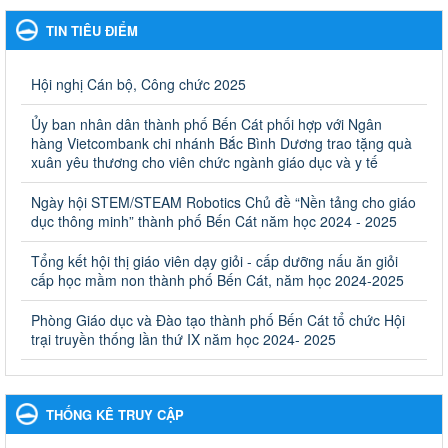
Giáo dục và Đào tạo thành phố Bến Cát
TIN TIÊU ĐIỂM
Kế hoạch Phổ biến, giáo dục pháp luật năm 2025 của ngành
Giáo dục và Đào tạo thành phố Bến Cát
Ngày ban hành: 28/02/2025
Hội nghị Cán bộ, Công chức 2025
Quyết định công bố thủ tục hành chính bị bãi bỏ trong lĩnh
Ủy ban nhân dân thành phố Bến Cát phối hợp với Ngân
vực giáo dục đào tạo thuộc hệ giáo dục quốc dân và cơ sở
hàng Vietcombank chi nhánh Bắc Bình Dương trao tặng quà
giáo dục khác thuộc thẩm quyền giải quyết của Sở Giáo dục
xuân yêu thương cho viên chức ngành giáo dục và y tế
và Đào tạo, Ủy ban nhân dân cấp huyện
Ngày hội STEM/STEAM Robotics Chủ đề “Nền tảng cho giáo
Quyết định công bố thủ tục hành chính bị bãi bỏ trong lĩnh vực
dục thông minh” thành phố Bến Cát năm học 2024 - 2025
giáo dục đào tạo thuộc hệ giáo dục quốc dân và cơ sở giáo dục
khác thuộc thẩm quyền giải quyết của Sở Giáo dục và Đào tạo,
Ủy ban nhân dân cấp huyện
Tổng kết hội thị giáo viên dạy giỏi - cấp dưỡng nấu ăn giỏi
cấp học mầm non thành phố Bến Cát, năm học 2024-2025
Ngày ban hành: 30/09/2024
Phòng Giáo dục và Đào tạo thành phố Bến Cát tổ chức Hội
Hướng dẫn thực hiện nhiệm vụ giáo dục tiểu học năm học
trại truyền thống lần thứ IX năm học 2024- 2025
2024-2025
Hướng dẫn thực hiện nhiệm vụ giáo dục tiểu học năm học 2024-
2025
Ngày ban hành: 26/09/2024
THỐNG KÊ TRUY CẬP
Tổ chức các hoạt động hè cho học sinh năm 2024