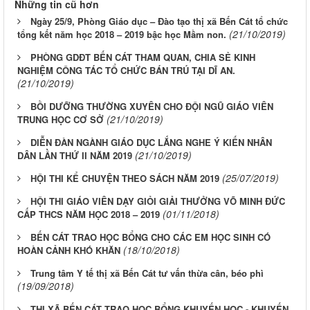
Những tin cũ hơn
Ngày 25/9, Phòng Giáo dục – Đào tạo thị xã Bến Cát tổ chức
(21/10/2019)
tổng kết năm học 2018 – 2019 bậc học Mầm non.
PHÒNG GDĐT BẾN CÁT THAM QUAN, CHIA SẺ KINH
NGHIỆM CÔNG TÁC TỔ CHỨC BÁN TRÚ TẠI DĨ AN.
(21/10/2019)
BỒI DƯỠNG THƯỜNG XUYÊN CHO ĐỘI NGŨ GIÁO VIÊN
(21/10/2019)
TRUNG HỌC CƠ SỞ
DIỄN ĐÀN NGÀNH GIÁO DỤC LẮNG NGHE Ý KIẾN NHÂN
(21/10/2019)
DÂN LẦN THỨ II NĂM 2019
(25/07/2019)
HỘI THI KỂ CHUYỆN THEO SÁCH NĂM 2019
HỘI THI GIÁO VIÊN DẠY GIỎI GIẢI THƯỞNG VÕ MINH ĐỨC
(01/11/2018)
CẤP THCS NĂM HỌC 2018 – 2019
BẾN CÁT TRAO HỌC BỔNG CHO CÁC EM HỌC SINH CÓ
(18/10/2018)
HOÀN CẢNH KHÓ KHĂN
Trung tâm Y tế thị xã Bến Cát tư vấn thừa cân, béo phì
(19/09/2018)
THỊ XÃ BẾN CÁT TRAO HỌC BỔNG KHUYẾN HỌC - KHUYẾN