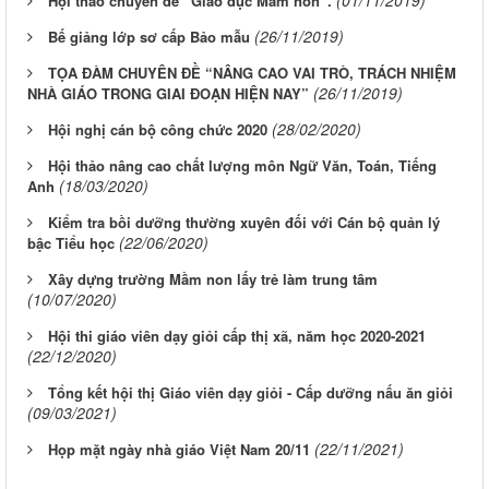
(01/11/2019)
Hội thảo chuyên đề “Giáo dục Mầm non”.
(26/11/2019)
Bế giảng lớp sơ cấp Bảo mẫu
TỌA ĐÀM CHUYÊN ĐỀ “NÂNG CAO VAI TRÒ, TRÁCH NHIỆM
(26/11/2019)
NHÀ GIÁO TRONG GIAI ĐOẠN HIỆN NAY”
(28/02/2020)
Hội nghị cán bộ công chức 2020
Hội thảo nâng cao chất lượng môn Ngữ Văn, Toán, Tiếng
(18/03/2020)
Anh
Kiểm tra bồi dưỡng thường xuyên đối với Cán bộ quản lý
(22/06/2020)
bậc Tiểu học
Xây dựng trường Mầm non lấy trẻ làm trung tâm
(10/07/2020)
Hội thi giáo viên dạy giỏi cấp thị xã, năm học 2020-2021
(22/12/2020)
Tổng kết hội thị Giáo viên dạy giỏi - Cấp dưỡng nấu ăn giỏi
(09/03/2021)
(22/11/2021)
Họp mặt ngày nhà giáo Việt Nam 20/11