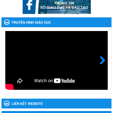
khoản thu trong nhà trường năm học 2023-2024 và các năm
tiếp theo
Nhắc nhỡ thực hiện thanh toán không dùng tiền mặt các khoản
thu trong nhà trường năm học 2023-2024 và các năm tiếp theo
TRUYỀN HÌNH GIÁO DỤC
Ngày ban hành: 27/09/2023
Hưởng ứng cuộc thi Tìm hiểu Luật Phòng, chống ma túy
Hưởng ứng cuộc thi Tìm hiểu Luật Phòng, chống ma túy
Ngày ban hành: 06/09/2023
Về việc thống kê, lập danh sách đề xuất học sinh nhận học
bổng, hỗ trợ của Chương trình "Tiếp sức đến trường" năm
học 2023-2024
Next
Về việc thống kê, lập danh sách đề xuất học sinh nhận học bổng,
hỗ trợ của Chương trình "Tiếp sức đến trường" năm học 2023-
2024
Ngày ban hành: 22/08/2023
Triển khai Kế hoạch Triển khai các hoạt động hưởng ứng
phong trào vệ sinh yêu nước nâng cao sức khỏe nhân dân
LIÊN KẾT WEBSITE
năm 2023
Triển khai Kế hoạch Triển khai các hoạt động hưởng ứng phong