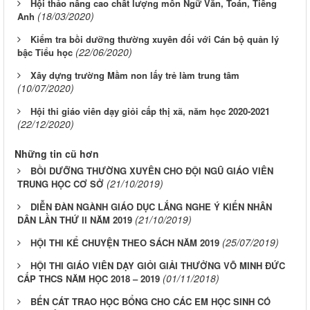
Hội thảo nâng cao chất lượng môn Ngữ Văn, Toán, Tiếng
(18/03/2020)
Anh
Kiểm tra bồi dưỡng thường xuyên đối với Cán bộ quản lý
(22/06/2020)
bậc Tiểu học
Xây dựng trường Mầm non lấy trẻ làm trung tâm
(10/07/2020)
Hội thi giáo viên dạy giỏi cấp thị xã, năm học 2020-2021
(22/12/2020)
Những tin cũ hơn
BỒI DƯỠNG THƯỜNG XUYÊN CHO ĐỘI NGŨ GIÁO VIÊN
(21/10/2019)
TRUNG HỌC CƠ SỞ
DIỄN ĐÀN NGÀNH GIÁO DỤC LẮNG NGHE Ý KIẾN NHÂN
(21/10/2019)
DÂN LẦN THỨ II NĂM 2019
(25/07/2019)
HỘI THI KỂ CHUYỆN THEO SÁCH NĂM 2019
HỘI THI GIÁO VIÊN DẠY GIỎI GIẢI THƯỞNG VÕ MINH ĐỨC
(01/11/2018)
CẤP THCS NĂM HỌC 2018 – 2019
BẾN CÁT TRAO HỌC BỔNG CHO CÁC EM HỌC SINH CÓ