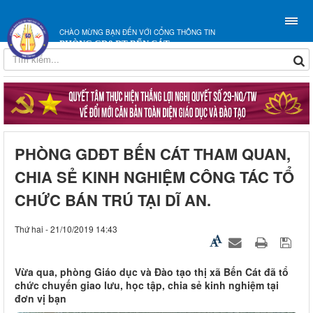
CHÀO MỪNG BẠN ĐẾN VỚI CỔNG THÔNG TIN
PHÒNG GD&ĐT BẾN CÁT
PHÒNG GDĐT BẾN CÁT THAM QUAN,
CHIA SẺ KINH NGHIỆM CÔNG TÁC TỔ
CHỨC BÁN TRÚ TẠI DĨ AN.
Thứ hai - 21/10/2019 14:43
Vừa qua, phòng Giáo dục và Đào tạo thị xã Bến Cát đã tổ
chức chuyến giao lưu, học tập, chia sẻ kinh nghiệm tại
đơn vị bạn