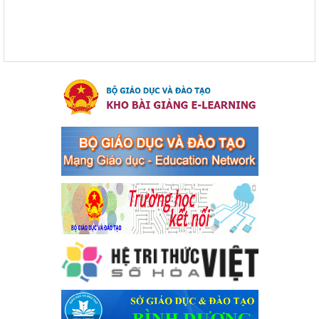
xã Bến Cát
Ngày ban hành: 04/03/2024
Kế hoạch thực hiện Chỉ thị số 16/CT-TTg ngày 27/05/2023
của Thủ tướng Chính phủ về tăng cường phòng ngừa, đấu
tranh tội phạm, vi phạm pháp luật liên quan đến hoạt động
tổ chức đánh bạc và đánh bạc
Kế hoạch thực hiện Chỉ thị số 16/CT-TTg ngày 27/05/2023 của
Thủ tướng Chính phủ về tăng cường phòng ngừa, đấu tranh tội
phạm, vi phạm pháp luật liên quan đến hoạt động tổ chức đánh
bạc và đánh bạc
Ngày ban hành: 04/03/2024
Kế hoạch Tổ chức Hội trại truyền thống học sinh thị xã Bến
Cát Lần thứ VIII, năm học 2023-2024
Kế hoạch Tổ chức Hội trại truyền thống học sinh thị xã Bến Cát
Lần thứ VIII, năm học 2023-2024
Ngày ban hành: 28/12/2023
Phối hợp rà soát nhu cầu tiêm vắc xin phòng Covid 19
Phối hợp rà soát nhu cầu tiêm vắc xin phòng Covid 19
Ngày ban hành: 22/11/2023