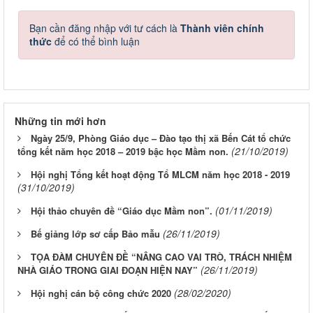
Bạn cần đăng nhập với tư cách là
Thành viên chính
thức
để có thể bình luận
Những tin mới hơn
Ngày 25/9, Phòng Giáo dục – Đào tạo thị xã Bến Cát tổ chức
(21/10/2019)
tổng kết năm học 2018 – 2019 bậc học Mầm non.
Hội nghị Tổng kết hoạt động Tổ MLCM năm học 2018 - 2019
(31/10/2019)
(01/11/2019)
Hội thảo chuyên đề “Giáo dục Mầm non”.
(26/11/2019)
Bế giảng lớp sơ cấp Bảo mẫu
TỌA ĐÀM CHUYÊN ĐỀ “NÂNG CAO VAI TRÒ, TRÁCH NHIỆM
(26/11/2019)
NHÀ GIÁO TRONG GIAI ĐOẠN HIỆN NAY”
(28/02/2020)
Hội nghị cán bộ công chức 2020