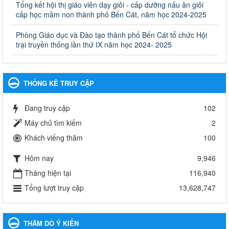
Ủy ban nhân dân cấp huyện
Tổng kết hội thị giáo viên dạy giỏi - cấp dưỡng nấu ăn giỏi
cấp học mầm non thành phố Bến Cát, năm học 2024-2025
Ngày ban hành: 30/09/2024
Phòng Giáo dục và Đào tạo thành phố Bến Cát tổ chức Hội
Hướng dẫn thực hiện nhiệm vụ giáo dục tiểu học năm học
trại truyền thống lần thứ IX năm học 2024- 2025
2024-2025
Hướng dẫn thực hiện nhiệm vụ giáo dục tiểu học năm học 2024-
2025
Ngày ban hành: 26/09/2024
THỐNG KÊ TRUY CẬP
Tổ chức các hoạt động hè cho học sinh năm 2024
Đang truy cập
102
Tổ chức các hoạt động hè cho học sinh năm 2024
Ngày ban hành: 24/05/2024
Máy chủ tìm kiếm
2
Khách viếng thăm
100
Tổ chức phong trào trồng cây xanh trong ngành Giáo dục
và Đào tạo năm 2024
Hôm nay
9,946
Tổ chức phong trào trồng cây xanh trong ngành Giáo dục và Đào
tạo năm 2024
Tháng hiện tại
116,940
Ngày ban hành: 16/05/2024
Tổng lượt truy cập
13,628,747
Thông báo về việc treo Quốc kỳ và nghỉ lễ kỉ niệm 49 năm
ngày Giải phóng hoàn toàn miền năm - thống nhất đất nước
THĂM DÒ Ý KIẾN
(30/4/1975-30/4/2024) và Quốc tế lao động 01/5