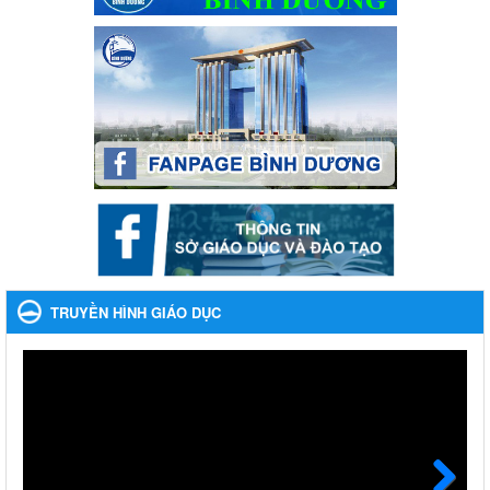
Phát động, triển khai Cuộc thi " An toàn giao thông cho nụ
cười ngày mai" dành cho học sinh và giáo viên trung học
năm học 2023-2024
Phát động, triển khai Cuộc thi " An toàn giao thông cho nụ cười
ngày mai" dành cho học sinh và giáo viên trung học năm học
2023-2024
Ngày ban hành: 22/11/2023
Nhắc nhỡ thực hiện thanh toán không dùng tiền mặt các
khoản thu trong nhà trường năm học 2023-2024 và các năm
tiếp theo
Nhắc nhỡ thực hiện thanh toán không dùng tiền mặt các khoản
thu trong nhà trường năm học 2023-2024 và các năm tiếp theo
TRUYỀN HÌNH GIÁO DỤC
Ngày ban hành: 27/09/2023
Hưởng ứng cuộc thi Tìm hiểu Luật Phòng, chống ma túy
Hưởng ứng cuộc thi Tìm hiểu Luật Phòng, chống ma túy
Ngày ban hành: 06/09/2023
Về việc thống kê, lập danh sách đề xuất học sinh nhận học
bổng, hỗ trợ của Chương trình "Tiếp sức đến trường" năm