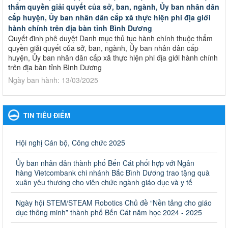
thẩm quyền giải quyết của sở, ban, ngành, Ủy ban nhân dân
cấp huyện, Ủy ban nhân dân cấp xã thực hiện phi địa giới
hành chính trên địa bàn tỉnh Bình Dương
Quyết đinh phê duyệt Danh mục thủ tục hành chính thuộc thẩm
quyền giải quyết của sở, ban, ngành, Ủy ban nhân dân cấp
huyện, Ủy ban nhân dân cấp xã thực hiện phi địa giới hành chính
trên địa bàn tỉnh Bình Dương
Ngày ban hành: 13/03/2025
Kế hoạch Phổ biến, giáo dục pháp luật năm 2025 của ngành
Giáo dục và Đào tạo thành phố Bến Cát
TIN TIÊU ĐIỂM
Kế hoạch Phổ biến, giáo dục pháp luật năm 2025 của ngành
Giáo dục và Đào tạo thành phố Bến Cát
Ngày ban hành: 28/02/2025
Hội nghị Cán bộ, Công chức 2025
Quyết định công bố thủ tục hành chính bị bãi bỏ trong lĩnh
Ủy ban nhân dân thành phố Bến Cát phối hợp với Ngân
vực giáo dục đào tạo thuộc hệ giáo dục quốc dân và cơ sở
hàng Vietcombank chi nhánh Bắc Bình Dương trao tặng quà
giáo dục khác thuộc thẩm quyền giải quyết của Sở Giáo dục
xuân yêu thương cho viên chức ngành giáo dục và y tế
và Đào tạo, Ủy ban nhân dân cấp huyện
Ngày hội STEM/STEAM Robotics Chủ đề “Nền tảng cho giáo
Quyết định công bố thủ tục hành chính bị bãi bỏ trong lĩnh vực
dục thông minh” thành phố Bến Cát năm học 2024 - 2025
giáo dục đào tạo thuộc hệ giáo dục quốc dân và cơ sở giáo dục
khác thuộc thẩm quyền giải quyết của Sở Giáo dục và Đào tạo,