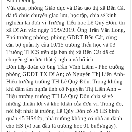
Bình Dương.
Vừa qua, phòng Giáo dục và Đào tạo thị xã Bến Cát
đã tổ chức chuyến giao lưu, học tập, chia sẻ kinh
nghiệm tại đơn vị Trường Tiểu học Lê Quý Đôn, thị
xã Dĩ An vào ngày 19/9/2019. Ông Trần Văn Long,
Phó trưởng phòng, phòng GDĐT Bến Cát, cùng
cán bộ quản lý của 10/15 trường Tiểu học và 03
Trường THCS trên địa bàn thị xã Bến Cát đã có
chuyến giao lưu thật ý nghĩa và bổ ích.
Đón tiếp đoàn có ông Trần Vĩnh Liêm - Phó trưởng
phòng GDĐT TX Dĩ An; cô Nguyễn Thị Liên Anh-
Hiệu trưởng trường TH Lê Quý Đôn. Trong không
khí đầm ấm nghĩa tình cô Nguyễn Thị Liên Anh –
Hiệu trưởng trường TH Lê Quý Đôn chia sẻ về
những thuận lợi và khó khăn của đơn vị. Trong đó,
nổi bật nhất là trường Lê Qúy Đôn có số HS bình
quân 45 HS/lớp, nhà trường không có nhà ăn dành
cho HS (vì ban đầu là trường học 01 buổi/ngày).