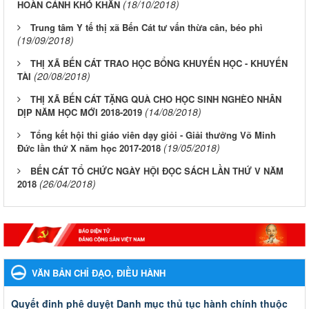
(18/10/2018)
HOÀN CẢNH KHÓ KHĂN
Trung tâm Y tế thị xã Bến Cát tư vấn thừa cân, béo phì
(19/09/2018)
THỊ XÃ BẾN CÁT TRAO HỌC BỔNG KHUYẾN HỌC - KHUYẾN
(20/08/2018)
TÀI
THỊ XÃ BẾN CÁT TẶNG QUÀ CHO HỌC SINH NGHÈO NHÂN
(14/08/2018)
DỊP NĂM HỌC MỚI 2018-2019
Tổng kết hội thi giáo viên dạy giỏi - Giải thưởng Võ Minh
(19/05/2018)
Đức lần thứ X năm học 2017-2018
BẾN CÁT TỔ CHỨC NGÀY HỘI ĐỌC SÁCH LẦN THỨ V NĂM
(26/04/2018)
2018
VĂN BẢN CHỈ ĐẠO, ĐIỀU HÀNH
Quyết đinh phê duyệt Danh mục thủ tục hành chính thuộc