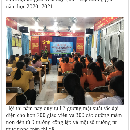
năm học 2020- 2021
Hội thi năm nay quy tụ 87 gương mặt xuất sắc đại
diện cho hơn
700
giáo viên
và 300
cấp dưỡng mầm
non đến từ 9 trường công lập và một số trường tư
thục trong toàn thị xã.