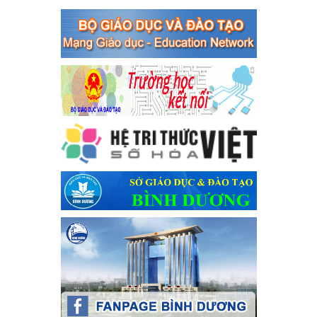
Thủ tướng Chính phủ về tăng cường phòng ngừa, đấu tranh tội
phạm, vi phạm pháp luật liên quan đến hoạt động tổ chức đánh
bạc và đánh bạc
Ngày ban hành: 04/03/2024
Kế hoạch Tổ chức Hội trại truyền thống học sinh thị xã Bến
Cát Lần thứ VIII, năm học 2023-2024
Kế hoạch Tổ chức Hội trại truyền thống học sinh thị xã Bến Cát
Lần thứ VIII, năm học 2023-2024
Ngày ban hành: 28/12/2023
Phối hợp rà soát nhu cầu tiêm vắc xin phòng Covid 19
Phối hợp rà soát nhu cầu tiêm vắc xin phòng Covid 19
Ngày ban hành: 22/11/2023
Phát động, triển khai Cuộc thi " An toàn giao thông cho nụ
cười ngày mai" dành cho học sinh và giáo viên trung học
năm học 2023-2024
Phát động, triển khai Cuộc thi " An toàn giao thông cho nụ cười
ngày mai" dành cho học sinh và giáo viên trung học năm học
2023-2024
Ngày ban hành: 22/11/2023