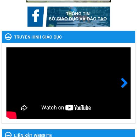
Nhắc nhỡ thực hiện thanh toán không dùng tiền mặt các
khoản thu trong nhà trường năm học 2023-2024 và các năm
tiếp theo
Nhắc nhỡ thực hiện thanh toán không dùng tiền mặt các khoản
thu trong nhà trường năm học 2023-2024 và các năm tiếp theo
TRUYỀN HÌNH GIÁO DỤC
Ngày ban hành: 27/09/2023
Hưởng ứng cuộc thi Tìm hiểu Luật Phòng, chống ma túy
Hưởng ứng cuộc thi Tìm hiểu Luật Phòng, chống ma túy
Ngày ban hành: 06/09/2023
Về việc thống kê, lập danh sách đề xuất học sinh nhận học
bổng, hỗ trợ của Chương trình "Tiếp sức đến trường" năm
học 2023-2024
Next
Về việc thống kê, lập danh sách đề xuất học sinh nhận học bổng,
hỗ trợ của Chương trình "Tiếp sức đến trường" năm học 2023-
2024
Ngày ban hành: 22/08/2023
Triển khai Kế hoạch Triển khai các hoạt động hưởng ứng
phong trào vệ sinh yêu nước nâng cao sức khỏe nhân dân
LIÊN KẾT WEBSITE