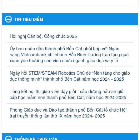
Kế hoạch Phổ biến, giáo dục pháp luật năm 2025 của ngành
Giáo dục và Đào tạo thành phố Bến Cát
TIN TIÊU ĐIỂM
Kế hoạch Phổ biến, giáo dục pháp luật năm 2025 của ngành
Giáo dục và Đào tạo thành phố Bến Cát
Ngày ban hành: 28/02/2025
Hội nghị Cán bộ, Công chức 2025
Quyết định công bố thủ tục hành chính bị bãi bỏ trong lĩnh
Ủy ban nhân dân thành phố Bến Cát phối hợp với Ngân
vực giáo dục đào tạo thuộc hệ giáo dục quốc dân và cơ sở
hàng Vietcombank chi nhánh Bắc Bình Dương trao tặng quà
giáo dục khác thuộc thẩm quyền giải quyết của Sở Giáo dục
xuân yêu thương cho viên chức ngành giáo dục và y tế
và Đào tạo, Ủy ban nhân dân cấp huyện
Ngày hội STEM/STEAM Robotics Chủ đề “Nền tảng cho giáo
Quyết định công bố thủ tục hành chính bị bãi bỏ trong lĩnh vực
dục thông minh” thành phố Bến Cát năm học 2024 - 2025
giáo dục đào tạo thuộc hệ giáo dục quốc dân và cơ sở giáo dục
khác thuộc thẩm quyền giải quyết của Sở Giáo dục và Đào tạo,
Ủy ban nhân dân cấp huyện
Tổng kết hội thị giáo viên dạy giỏi - cấp dưỡng nấu ăn giỏi
cấp học mầm non thành phố Bến Cát, năm học 2024-2025
Ngày ban hành: 30/09/2024
Phòng Giáo dục và Đào tạo thành phố Bến Cát tổ chức Hội
Hướng dẫn thực hiện nhiệm vụ giáo dục tiểu học năm học
trại truyền thống lần thứ IX năm học 2024- 2025
2024-2025
Hướng dẫn thực hiện nhiệm vụ giáo dục tiểu học năm học 2024-
2025
Ngày ban hành: 26/09/2024
THỐNG KÊ TRUY CẬP