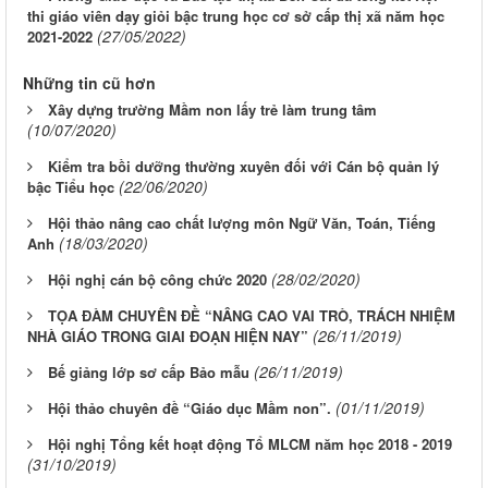
thi giáo viên dạy giỏi bậc trung học cơ sở cấp thị xã năm học
(27/05/2022)
2021-2022
Những tin cũ hơn
Xây dựng trường Mầm non lấy trẻ làm trung tâm
(10/07/2020)
Kiểm tra bồi dưỡng thường xuyên đối với Cán bộ quản lý
(22/06/2020)
bậc Tiểu học
Hội thảo nâng cao chất lượng môn Ngữ Văn, Toán, Tiếng
(18/03/2020)
Anh
(28/02/2020)
Hội nghị cán bộ công chức 2020
TỌA ĐÀM CHUYÊN ĐỀ “NÂNG CAO VAI TRÒ, TRÁCH NHIỆM
(26/11/2019)
NHÀ GIÁO TRONG GIAI ĐOẠN HIỆN NAY”
(26/11/2019)
Bế giảng lớp sơ cấp Bảo mẫu
(01/11/2019)
Hội thảo chuyên đề “Giáo dục Mầm non”.
Hội nghị Tổng kết hoạt động Tổ MLCM năm học 2018 - 2019
(31/10/2019)