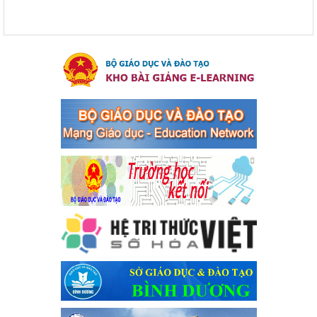
Kế hoạch thực hiện Chỉ thị số 16/CT-TTg ngày 27/05/2023
của Thủ tướng Chính phủ về tăng cường phòng ngừa, đấu
tranh tội phạm, vi phạm pháp luật liên quan đến hoạt động
tổ chức đánh bạc và đánh bạc
Kế hoạch thực hiện Chỉ thị số 16/CT-TTg ngày 27/05/2023 của
Thủ tướng Chính phủ về tăng cường phòng ngừa, đấu tranh tội
phạm, vi phạm pháp luật liên quan đến hoạt động tổ chức đánh
bạc và đánh bạc
Ngày ban hành: 04/03/2024
Kế hoạch Tổ chức Hội trại truyền thống học sinh thị xã Bến
Cát Lần thứ VIII, năm học 2023-2024
Kế hoạch Tổ chức Hội trại truyền thống học sinh thị xã Bến Cát
Lần thứ VIII, năm học 2023-2024
Ngày ban hành: 28/12/2023
Phối hợp rà soát nhu cầu tiêm vắc xin phòng Covid 19
Phối hợp rà soát nhu cầu tiêm vắc xin phòng Covid 19
Ngày ban hành: 22/11/2023
Phát động, triển khai Cuộc thi " An toàn giao thông cho nụ