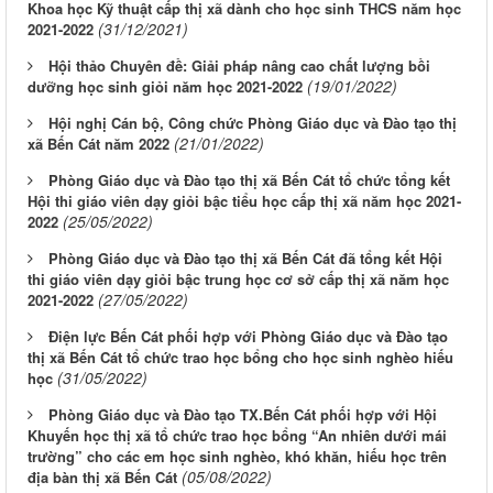
Khoa học Kỹ thuật cấp thị xã dành cho học sinh THCS năm học
(31/12/2021)
2021-2022
Hội thảo Chuyên đề: Giải pháp nâng cao chất lượng bồi
(19/01/2022)
dưỡng học sinh giỏi năm học 2021-2022
Hội nghị Cán bộ, Công chức Phòng Giáo dục và Đào tạo thị
(21/01/2022)
xã Bến Cát năm 2022
Phòng Giáo dục và Đào tạo thị xã Bến Cát tổ chức tổng kết
Hội thi giáo viên dạy giỏi bậc tiểu học cấp thị xã năm học 2021-
(25/05/2022)
2022
Phòng Giáo dục và Đào tạo thị xã Bến Cát đã tổng kết Hội
thi giáo viên dạy giỏi bậc trung học cơ sở cấp thị xã năm học
(27/05/2022)
2021-2022
Điện lực Bến Cát phối hợp với Phòng Giáo dục và Đào tạo
thị xã Bến Cát tổ chức trao học bổng cho học sinh nghèo hiếu
(31/05/2022)
học
Phòng Giáo dục và Đào tạo TX.Bến Cát phối hợp với Hội
Khuyến học thị xã tổ chức trao học bổng “An nhiên dưới mái
trường” cho các em học sinh nghèo, khó khăn, hiếu học trên
(05/08/2022)
địa bàn thị xã Bến Cát