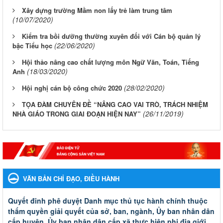
Xây dựng trường Mầm non lấy trẻ làm trung tâm
(10/07/2020)
Kiểm tra bồi dưỡng thường xuyên đối với Cán bộ quản lý
(22/06/2020)
bậc Tiểu học
Hội thảo nâng cao chất lượng môn Ngữ Văn, Toán, Tiếng
(18/03/2020)
Anh
(28/02/2020)
Hội nghị cán bộ công chức 2020
TỌA ĐÀM CHUYÊN ĐỀ “NÂNG CAO VAI TRÒ, TRÁCH NHIỆM
(26/11/2019)
NHÀ GIÁO TRONG GIAI ĐOẠN HIỆN NAY”
VĂN BẢN CHỈ ĐẠO, ĐIỀU HÀNH
Quyết đinh phê duyệt Danh mục thủ tục hành chính thuộc
thẩm quyền giải quyết của sở, ban, ngành, Ủy ban nhân dân
cấp huyện, Ủy ban nhân dân cấp xã thực hiện phi địa giới