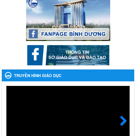
cười ngày mai" dành cho học sinh và giáo viên trung học
năm học 2023-2024
Phát động, triển khai Cuộc thi " An toàn giao thông cho nụ cười
ngày mai" dành cho học sinh và giáo viên trung học năm học
2023-2024
Ngày ban hành: 22/11/2023
Nhắc nhỡ thực hiện thanh toán không dùng tiền mặt các
khoản thu trong nhà trường năm học 2023-2024 và các năm
tiếp theo
Nhắc nhỡ thực hiện thanh toán không dùng tiền mặt các khoản
thu trong nhà trường năm học 2023-2024 và các năm tiếp theo
TRUYỀN HÌNH GIÁO DỤC
Ngày ban hành: 27/09/2023
Hưởng ứng cuộc thi Tìm hiểu Luật Phòng, chống ma túy
Hưởng ứng cuộc thi Tìm hiểu Luật Phòng, chống ma túy
Ngày ban hành: 06/09/2023
Về việc thống kê, lập danh sách đề xuất học sinh nhận học
bổng, hỗ trợ của Chương trình "Tiếp sức đến trường" năm
học 2023-2024
Next
Về việc thống kê, lập danh sách đề xuất học sinh nhận học bổng,