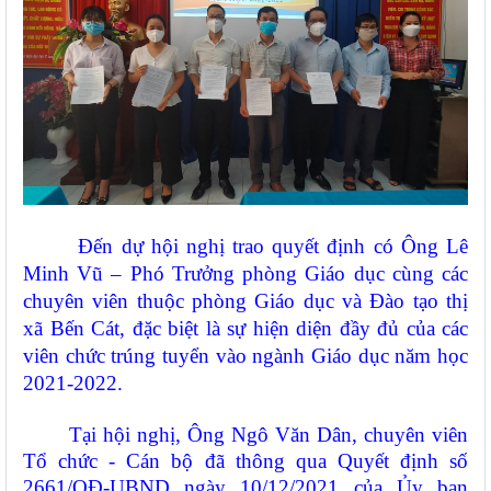
Đến dự hội nghị trao quyết định có Ông Lê
Minh Vũ
– Phó Trưởng phòng Giáo dục cùng các
chuyên viên thuộc phòng Giáo dục và Đào tạo thị
xã Bến Cát, đặc biệt là sự hiện diện đầy đủ của các
viên chức trúng tuyển vào ngành Giáo dục năm học
2021-2022.
Tại hội nghị, Ông Ngô Văn Dân, chuyên viên
Tổ chức - Cán bộ đã thông qua Quyết định số
2661/QĐ-UBND ngày 10/12/2021 của Ủy ban