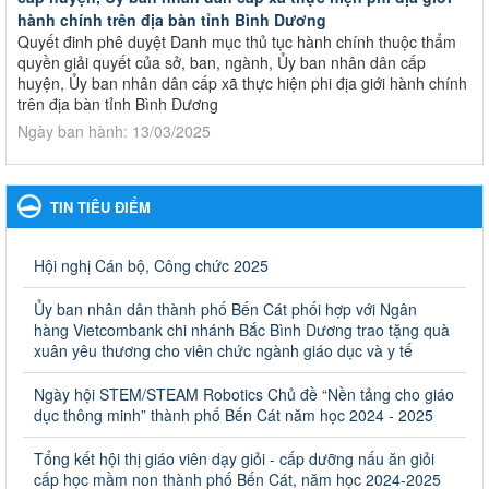
hành chính trên địa bàn tỉnh Bình Dương
Quyết đinh phê duyệt Danh mục thủ tục hành chính thuộc thẩm
quyền giải quyết của sở, ban, ngành, Ủy ban nhân dân cấp
huyện, Ủy ban nhân dân cấp xã thực hiện phi địa giới hành chính
trên địa bàn tỉnh Bình Dương
Ngày ban hành: 13/03/2025
Kế hoạch Phổ biến, giáo dục pháp luật năm 2025 của ngành
Giáo dục và Đào tạo thành phố Bến Cát
TIN TIÊU ĐIỂM
Kế hoạch Phổ biến, giáo dục pháp luật năm 2025 của ngành
Giáo dục và Đào tạo thành phố Bến Cát
Ngày ban hành: 28/02/2025
Hội nghị Cán bộ, Công chức 2025
Quyết định công bố thủ tục hành chính bị bãi bỏ trong lĩnh
Ủy ban nhân dân thành phố Bến Cát phối hợp với Ngân
vực giáo dục đào tạo thuộc hệ giáo dục quốc dân và cơ sở
hàng Vietcombank chi nhánh Bắc Bình Dương trao tặng quà
giáo dục khác thuộc thẩm quyền giải quyết của Sở Giáo dục
xuân yêu thương cho viên chức ngành giáo dục và y tế
và Đào tạo, Ủy ban nhân dân cấp huyện
Ngày hội STEM/STEAM Robotics Chủ đề “Nền tảng cho giáo
Quyết định công bố thủ tục hành chính bị bãi bỏ trong lĩnh vực
dục thông minh” thành phố Bến Cát năm học 2024 - 2025
giáo dục đào tạo thuộc hệ giáo dục quốc dân và cơ sở giáo dục
khác thuộc thẩm quyền giải quyết của Sở Giáo dục và Đào tạo,
Ủy ban nhân dân cấp huyện
Tổng kết hội thị giáo viên dạy giỏi - cấp dưỡng nấu ăn giỏi
cấp học mầm non thành phố Bến Cát, năm học 2024-2025
Ngày ban hành: 30/09/2024