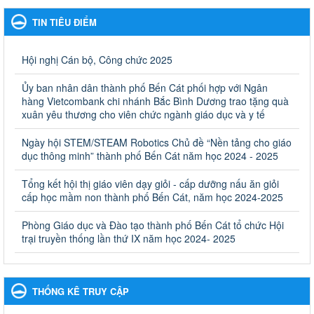
Giáo dục và Đào tạo thành phố Bến Cát
TIN TIÊU ĐIỂM
Kế hoạch Phổ biến, giáo dục pháp luật năm 2025 của ngành
Giáo dục và Đào tạo thành phố Bến Cát
Ngày ban hành: 28/02/2025
Hội nghị Cán bộ, Công chức 2025
Quyết định công bố thủ tục hành chính bị bãi bỏ trong lĩnh
Ủy ban nhân dân thành phố Bến Cát phối hợp với Ngân
vực giáo dục đào tạo thuộc hệ giáo dục quốc dân và cơ sở
hàng Vietcombank chi nhánh Bắc Bình Dương trao tặng quà
giáo dục khác thuộc thẩm quyền giải quyết của Sở Giáo dục
xuân yêu thương cho viên chức ngành giáo dục và y tế
và Đào tạo, Ủy ban nhân dân cấp huyện
Ngày hội STEM/STEAM Robotics Chủ đề “Nền tảng cho giáo
Quyết định công bố thủ tục hành chính bị bãi bỏ trong lĩnh vực
dục thông minh” thành phố Bến Cát năm học 2024 - 2025
giáo dục đào tạo thuộc hệ giáo dục quốc dân và cơ sở giáo dục
khác thuộc thẩm quyền giải quyết của Sở Giáo dục và Đào tạo,
Ủy ban nhân dân cấp huyện
Tổng kết hội thị giáo viên dạy giỏi - cấp dưỡng nấu ăn giỏi
cấp học mầm non thành phố Bến Cát, năm học 2024-2025
Ngày ban hành: 30/09/2024
Phòng Giáo dục và Đào tạo thành phố Bến Cát tổ chức Hội
Hướng dẫn thực hiện nhiệm vụ giáo dục tiểu học năm học
trại truyền thống lần thứ IX năm học 2024- 2025
2024-2025
Hướng dẫn thực hiện nhiệm vụ giáo dục tiểu học năm học 2024-
2025
Ngày ban hành: 26/09/2024
THỐNG KÊ TRUY CẬP
Tổ chức các hoạt động hè cho học sinh năm 2024