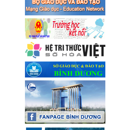
bạc và đánh bạc
Ngày ban hành: 04/03/2024
Kế hoạch Tổ chức Hội trại truyền thống học sinh thị xã Bến
Cát Lần thứ VIII, năm học 2023-2024
Kế hoạch Tổ chức Hội trại truyền thống học sinh thị xã Bến Cát
Lần thứ VIII, năm học 2023-2024
Ngày ban hành: 28/12/2023
Phối hợp rà soát nhu cầu tiêm vắc xin phòng Covid 19
Phối hợp rà soát nhu cầu tiêm vắc xin phòng Covid 19
Ngày ban hành: 22/11/2023
Phát động, triển khai Cuộc thi " An toàn giao thông cho nụ
cười ngày mai" dành cho học sinh và giáo viên trung học
năm học 2023-2024
Phát động, triển khai Cuộc thi " An toàn giao thông cho nụ cười
ngày mai" dành cho học sinh và giáo viên trung học năm học
2023-2024
Ngày ban hành: 22/11/2023
Nhắc nhỡ thực hiện thanh toán không dùng tiền mặt các