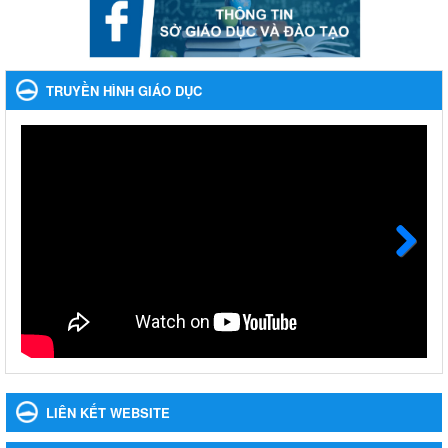
khoản thu trong nhà trường năm học 2023-2024 và các năm
tiếp theo
Nhắc nhỡ thực hiện thanh toán không dùng tiền mặt các khoản
thu trong nhà trường năm học 2023-2024 và các năm tiếp theo
TRUYỀN HÌNH GIÁO DỤC
Ngày ban hành: 27/09/2023
Hưởng ứng cuộc thi Tìm hiểu Luật Phòng, chống ma túy
Hưởng ứng cuộc thi Tìm hiểu Luật Phòng, chống ma túy
Ngày ban hành: 06/09/2023
Về việc thống kê, lập danh sách đề xuất học sinh nhận học
bổng, hỗ trợ của Chương trình "Tiếp sức đến trường" năm
học 2023-2024
Next
Về việc thống kê, lập danh sách đề xuất học sinh nhận học bổng,
hỗ trợ của Chương trình "Tiếp sức đến trường" năm học 2023-
2024
Ngày ban hành: 22/08/2023
Triển khai Kế hoạch Triển khai các hoạt động hưởng ứng
phong trào vệ sinh yêu nước nâng cao sức khỏe nhân dân
LIÊN KẾT WEBSITE
năm 2023
Triển khai Kế hoạch Triển khai các hoạt động hưởng ứng phong