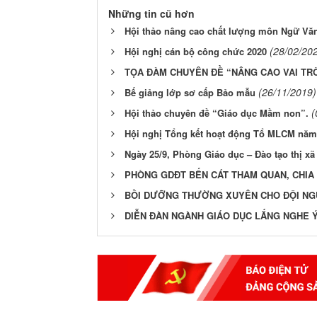
Những tin cũ hơn
Hội thảo nâng cao chất lượng môn Ngữ Văn
(28/02/20
Hội nghị cán bộ công chức 2020
TỌA ĐÀM CHUYÊN ĐỀ “NÂNG CAO VAI TRÒ
(26/11/2019)
Bế giảng lớp sơ cấp Bảo mẫu
(
Hội thảo chuyên đề “Giáo dục Mầm non”.
Hội nghị Tổng kết hoạt động Tổ MLCM năm 
Ngày 25/9, Phòng Giáo dục – Đào tạo thị x
PHÒNG GDĐT BẾN CÁT THAM QUAN, CHIA 
BỒI DƯỠNG THƯỜNG XUYÊN CHO ĐỘI NGŨ
DIỄN ĐÀN NGÀNH GIÁO DỤC LẮNG NGHE Ý 