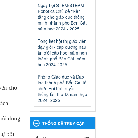
ngành Giáo dục và Đào tạo
Ngày hội STEM/STEAM
thành phố Bến Cát
Robotics Chủ đề “Nền
Ngày ban hành: 28/02/2025
tảng cho giáo dục thông
minh” thành phố Bến Cát
Quyết định công bố thủ tục
năm học 2024 - 2025
hành chính bị bãi bỏ trong
lĩnh vực giáo dục đào tạo
Tổng kết hội thị giáo viên
thuộc hệ giáo dục quốc
dạy giỏi - cấp dưỡng nấu
dân và cơ sở giáo dục khác
ăn giỏi cấp học mầm non
thuộc thẩm quyền giải
thành phố Bến Cát, năm
quyết của Sở Giáo dục và
học 2024-2025
Đào tạo, Ủy ban nhân dân
Phòng Giáo dục và Đào
cấp huyện
tạo thành phố Bến Cát tổ
Quyết định công bố thủ tục
yên cho
chức Hội trại truyền
hành chính bị bãi bỏ trong lĩnh
thống lần thứ IX năm học
vực giáo dục đào tạo thuộc hệ
2024- 2025
giáo dục quốc dân và cơ sở
rách
giáo dục khác thuộc thẩm
quyền giải quyết của Sở Giáo
 nội dung
dục và Đào tạo, Ủy ban nhân
THỐNG KÊ TRUY CẬP
dân cấp huyện
Ngày ban hành: 30/09/2024
 tự bồi