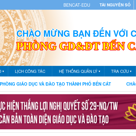
BENCAT-EDU
TÀI NGUYÊN SỐ
CHÀO MỪNG BẠN ĐẾN VỚI
PHÒNG GD&ĐT BẾN 
O
LỊCH CÔNG TÁC
HỆ THỐNG QUẢN LÝ
TRA CỨU
▼
▼
▼
ÁO DỤC VÀ ĐÀO TẠO THÀNH PHỐ BẾN CÁT
CHÀO MỪNG B