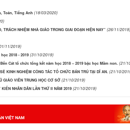
(18/03/2020)
, Toán, Tiếng Anh
20)
(26/11/2019
, TRÁCH NHIỆM NHÀ GIÁO TRONG GIAI ĐOẠN HIỆN NAY”
01/11/2019)
(31/10/2019)
học 2018 - 2019
(21/1
ã Bến Cát tổ chức tổng kết năm học 2018 – 2019 bậc học Mầm non.
(21/10/201
SẺ KINH NGHIỆM CÔNG TÁC TỔ CHỨC BÁN TRÚ TẠI DĨ AN.
(21/10/2019)
 GIÁO VIÊN TRUNG HỌC CƠ SỞ
(21/10/2019)
KIẾN NHÂN DÂN LẦN THỨ II NĂM 2019