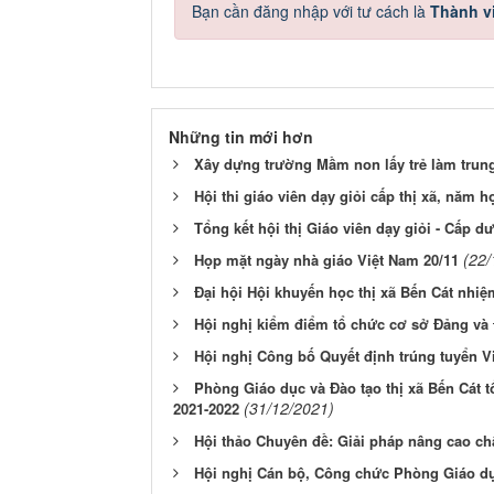
Bạn cần đăng nhập với tư cách là
Thành v
Những tin mới hơn
Xây dựng trường Mầm non lấy trẻ làm trun
Hội thi giáo viên dạy giỏi cấp thị xã, năm h
Tổng kết hội thị Giáo viên dạy giỏi - Cấp d
(22/
Họp mặt ngày nhà giáo Việt Nam 20/11
Đại hội Hội khuyến học thị xã Bến Cát nhiệ
Hội nghị kiểm điểm tổ chức cơ sở Đảng và
Hội nghị Công bố Quyết định trúng tuyển 
Phòng Giáo dục và Đào tạo thị xã Bến Cát 
(31/12/2021)
2021-2022
Hội thảo Chuyên đề: Giải pháp nâng cao ch
Hội nghị Cán bộ, Công chức Phòng Giáo dục