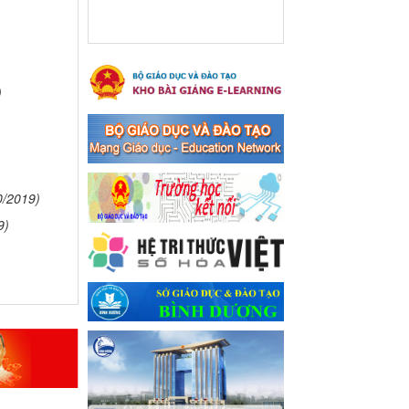
xã Bến Cát
Ngày ban hành: 08/03/2024
Hưởng ứng cuộc thi trực
tuyến "Tìm hiểu Nghị quyết
)
Trung ương 8 Khoá XIII"
Hưởng ứng cuộc thi trực tuyến
"Tìm hiểu Nghị quyết Trung
ương 8 Khoá XIII"
Ngày ban hành: 04/03/2024
0/2019)
Kế hoạch Triển khai công
9)
tác tuyên truyền, đảm bảo
trật tự, an toàn giao thông
năm 2024 tại các cơ sở giáo
dục trên địa bàn thị xã Bến
Cát
Kế hoạch Triển khai công tác
tuyên truyền, đảm bảo trật tự,
an toàn giao thông năm 2024
tại các cơ sở giáo dục trên địa
bàn thị xã Bến Cát