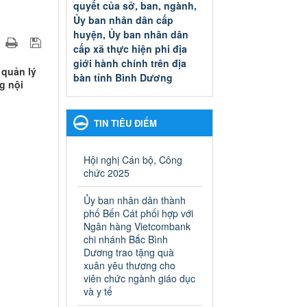
quyết của sở, ban, ngành,
Ủy ban nhân dân cấp
huyện, Ủy ban nhân dân
cấp xã thực hiện phi địa
giới hành chính trên địa
 quản lý
bàn tỉnh Bình Dương
g nội
Quyết đinh phê duyệt Danh
mục thủ tục hành chính thuộc
thẩm quyền giải quyết của sở,
TIN TIÊU ĐIỂM
ban, ngành, Ủy ban nhân dân
cấp huyện, Ủy ban nhân dân
cấp xã thực hiện phi địa giới
Hội nghị Cán bộ, Công
hành chính trên địa bàn tỉnh
chức 2025
Bình Dương
Ngày ban hành: 13/03/2025
Ủy ban nhân dân thành
phố Bến Cát phối hợp với
Kế hoạch Phổ biến, giáo
Ngân hàng Vietcombank
dục pháp luật năm 2025 của
chi nhánh Bắc Bình
Dương trao tặng quà
ngành Giáo dục và Đào tạo
xuân yêu thương cho
thành phố Bến Cát
viên chức ngành giáo dục
Kế hoạch Phổ biến, giáo dục
và y tế
pháp luật năm 2025 của