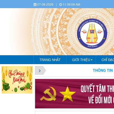
07-08-2026
|
11:39:59 AM
TRANG NHẤT
GIỚI THIỆU
CHỈ ĐẠ
▼
CHÀO MỪNG BẠN ĐẾN VỚI CỔNG THÔNG TIN PHÒNG GI