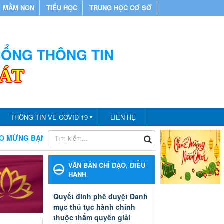
MẦM NON
TIỂU HỌC
TRUNG HỌC CƠ SỞ
 CỔNG THÔNG TIN
CÁT
THÔNG TIN VỀ COVID-19
LIÊN HỆ
▼
ẠN ĐẾN VỚI CỔNG THÔNG TIN PHÒNG GIÁO DỤC VÀ ĐÀO TẠO 
VĂN BẢN CHỈ ĐẠO, ĐIỀU
HÀNH
Quyết đinh phê duyệt Danh
mục thủ tục hành chính
thuộc thẩm quyền giải