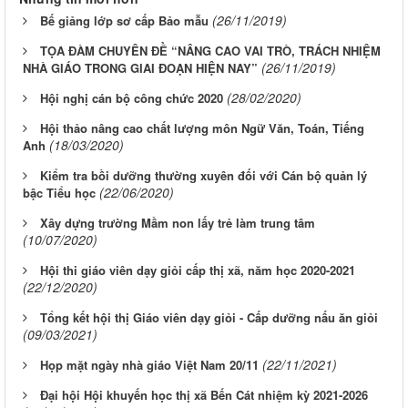
(26/11/2019)
Bế giảng lớp sơ cấp Bảo mẫu
TỌA ĐÀM CHUYÊN ĐỀ “NÂNG CAO VAI TRÒ, TRÁCH NHIỆM
(26/11/2019)
NHÀ GIÁO TRONG GIAI ĐOẠN HIỆN NAY”
(28/02/2020)
Hội nghị cán bộ công chức 2020
Hội thảo nâng cao chất lượng môn Ngữ Văn, Toán, Tiếng
(18/03/2020)
Anh
Kiểm tra bồi dưỡng thường xuyên đối với Cán bộ quản lý
(22/06/2020)
bậc Tiểu học
Xây dựng trường Mầm non lấy trẻ làm trung tâm
(10/07/2020)
Hội thi giáo viên dạy giỏi cấp thị xã, năm học 2020-2021
(22/12/2020)
Tổng kết hội thị Giáo viên dạy giỏi - Cấp dưỡng nấu ăn giỏi
(09/03/2021)
(22/11/2021)
Họp mặt ngày nhà giáo Việt Nam 20/11
Đại hội Hội khuyến học thị xã Bến Cát nhiệm kỳ 2021-2026