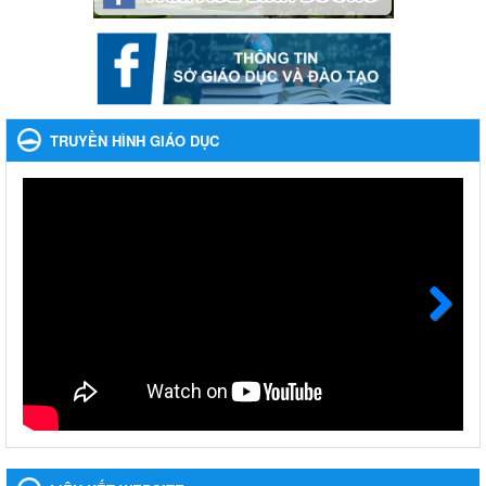
Nhắc nhỡ thực hiện thanh toán không dùng tiền mặt các
khoản thu trong nhà trường năm học 2023-2024 và các năm
tiếp theo
Nhắc nhỡ thực hiện thanh toán không dùng tiền mặt các khoản
thu trong nhà trường năm học 2023-2024 và các năm tiếp theo
TRUYỀN HÌNH GIÁO DỤC
Ngày ban hành: 27/09/2023
Hưởng ứng cuộc thi Tìm hiểu Luật Phòng, chống ma túy
Hưởng ứng cuộc thi Tìm hiểu Luật Phòng, chống ma túy
Ngày ban hành: 06/09/2023
Về việc thống kê, lập danh sách đề xuất học sinh nhận học
bổng, hỗ trợ của Chương trình "Tiếp sức đến trường" năm
học 2023-2024
Next
Về việc thống kê, lập danh sách đề xuất học sinh nhận học bổng,
hỗ trợ của Chương trình "Tiếp sức đến trường" năm học 2023-
2024
Ngày ban hành: 22/08/2023
Triển khai Kế hoạch Triển khai các hoạt động hưởng ứng
phong trào vệ sinh yêu nước nâng cao sức khỏe nhân dân