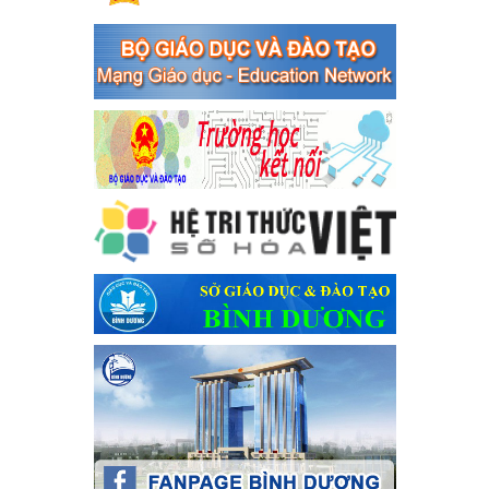
Thủ tướng Chính phủ về tăng cường phòng ngừa, đấu tranh tội
phạm, vi phạm pháp luật liên quan đến hoạt động tổ chức đánh
bạc và đánh bạc
Ngày ban hành: 04/03/2024
Kế hoạch Tổ chức Hội trại truyền thống học sinh thị xã Bến
Cát Lần thứ VIII, năm học 2023-2024
Kế hoạch Tổ chức Hội trại truyền thống học sinh thị xã Bến Cát
Lần thứ VIII, năm học 2023-2024
Ngày ban hành: 28/12/2023
Phối hợp rà soát nhu cầu tiêm vắc xin phòng Covid 19
Phối hợp rà soát nhu cầu tiêm vắc xin phòng Covid 19
Ngày ban hành: 22/11/2023
Phát động, triển khai Cuộc thi " An toàn giao thông cho nụ
cười ngày mai" dành cho học sinh và giáo viên trung học
năm học 2023-2024
Phát động, triển khai Cuộc thi " An toàn giao thông cho nụ cười
ngày mai" dành cho học sinh và giáo viên trung học năm học
2023-2024
Ngày ban hành: 22/11/2023