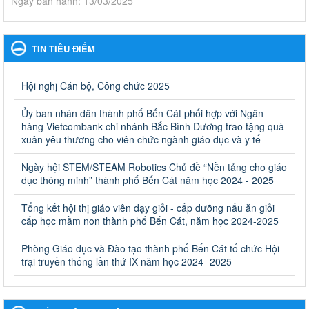
Ngày ban hành: 13/03/2025
Kế hoạch Phổ biến, giáo dục pháp luật năm 2025 của ngành
Giáo dục và Đào tạo thành phố Bến Cát
TIN TIÊU ĐIỂM
Kế hoạch Phổ biến, giáo dục pháp luật năm 2025 của ngành
Giáo dục và Đào tạo thành phố Bến Cát
Ngày ban hành: 28/02/2025
Hội nghị Cán bộ, Công chức 2025
Quyết định công bố thủ tục hành chính bị bãi bỏ trong lĩnh
Ủy ban nhân dân thành phố Bến Cát phối hợp với Ngân
vực giáo dục đào tạo thuộc hệ giáo dục quốc dân và cơ sở
hàng Vietcombank chi nhánh Bắc Bình Dương trao tặng quà
giáo dục khác thuộc thẩm quyền giải quyết của Sở Giáo dục
xuân yêu thương cho viên chức ngành giáo dục và y tế
và Đào tạo, Ủy ban nhân dân cấp huyện
Ngày hội STEM/STEAM Robotics Chủ đề “Nền tảng cho giáo
Quyết định công bố thủ tục hành chính bị bãi bỏ trong lĩnh vực
dục thông minh” thành phố Bến Cát năm học 2024 - 2025
giáo dục đào tạo thuộc hệ giáo dục quốc dân và cơ sở giáo dục
khác thuộc thẩm quyền giải quyết của Sở Giáo dục và Đào tạo,
Ủy ban nhân dân cấp huyện
Tổng kết hội thị giáo viên dạy giỏi - cấp dưỡng nấu ăn giỏi
cấp học mầm non thành phố Bến Cát, năm học 2024-2025
Ngày ban hành: 30/09/2024
Phòng Giáo dục và Đào tạo thành phố Bến Cát tổ chức Hội
Hướng dẫn thực hiện nhiệm vụ giáo dục tiểu học năm học
trại truyền thống lần thứ IX năm học 2024- 2025
2024-2025
Hướng dẫn thực hiện nhiệm vụ giáo dục tiểu học năm học 2024-
2025
Ngày ban hành: 26/09/2024