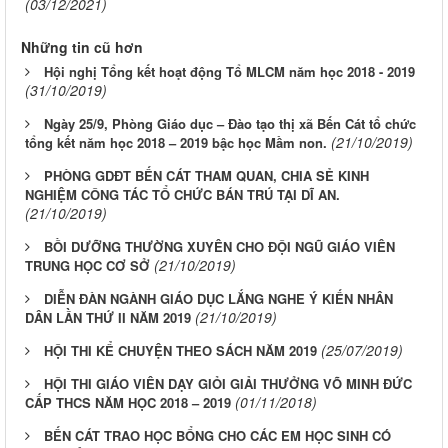
(03/12/2021)
Những tin cũ hơn
Hội nghị Tổng kết hoạt động Tổ MLCM năm học 2018 - 2019
(31/10/2019)
Ngày 25/9, Phòng Giáo dục – Đào tạo thị xã Bến Cát tổ chức
(21/10/2019)
tổng kết năm học 2018 – 2019 bậc học Mầm non.
PHÒNG GDĐT BẾN CÁT THAM QUAN, CHIA SẺ KINH
NGHIỆM CÔNG TÁC TỔ CHỨC BÁN TRÚ TẠI DĨ AN.
(21/10/2019)
BỒI DƯỠNG THƯỜNG XUYÊN CHO ĐỘI NGŨ GIÁO VIÊN
(21/10/2019)
TRUNG HỌC CƠ SỞ
DIỄN ĐÀN NGÀNH GIÁO DỤC LẮNG NGHE Ý KIẾN NHÂN
(21/10/2019)
DÂN LẦN THỨ II NĂM 2019
(25/07/2019)
HỘI THI KỂ CHUYỆN THEO SÁCH NĂM 2019
HỘI THI GIÁO VIÊN DẠY GIỎI GIẢI THƯỞNG VÕ MINH ĐỨC
(01/11/2018)
CẤP THCS NĂM HỌC 2018 – 2019
BẾN CÁT TRAO HỌC BỔNG CHO CÁC EM HỌC SINH CÓ