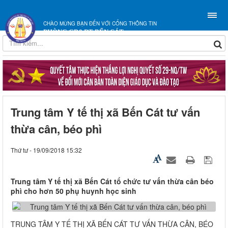
CHÀO MỪNG BẠN ĐẾN VỚI CỔNG THÔNG TIN
PHÒNG GD&ĐT BẾN CÁT
Trung tâm Y tế thị xã Bến Cát tư vấn
thừa cân, béo phì
Thứ tư - 19/09/2018 15:32
Trung tâm Y tế thị xã Bến Cát tổ chức tư vấn thừa cân béo
phì cho hơn 50 phụ huynh học sinh
TRUNG TÂM Y TẾ THỊ XÃ BẾN CÁT TƯ VẤN THỪA CÂN, BÉO