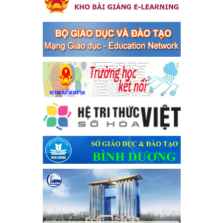
của Thủ tướng Chính phủ về tăng cường phòng ngừa, đấu
tranh tội phạm, vi phạm pháp luật liên quan đến hoạt động
tổ chức đánh bạc và đánh bạc
Kế hoạch thực hiện Chỉ thị số 16/CT-TTg ngày 27/05/2023 của
Thủ tướng Chính phủ về tăng cường phòng ngừa, đấu tranh tội
phạm, vi phạm pháp luật liên quan đến hoạt động tổ chức đánh
bạc và đánh bạc
Ngày ban hành: 04/03/2024
Kế hoạch Tổ chức Hội trại truyền thống học sinh thị xã Bến
Cát Lần thứ VIII, năm học 2023-2024
Kế hoạch Tổ chức Hội trại truyền thống học sinh thị xã Bến Cát
Lần thứ VIII, năm học 2023-2024
Ngày ban hành: 28/12/2023
Phối hợp rà soát nhu cầu tiêm vắc xin phòng Covid 19
Phối hợp rà soát nhu cầu tiêm vắc xin phòng Covid 19
Ngày ban hành: 22/11/2023
Phát động, triển khai Cuộc thi " An toàn giao thông cho nụ
cười ngày mai" dành cho học sinh và giáo viên trung học
năm học 2023-2024