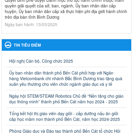
quyền giải quyết của sở, ban, ngành, Ủy ban nhân dân cấp
huyện, Ủy ban nhân dân cấp xã thực hiện phi địa giới hành chính
trên địa bàn tỉnh Bình Dương
Ngày ban hành: 13/03/2025
Kế hoạch Phổ biến, giáo dục pháp luật năm 2025 của ngành
Giáo dục và Đào tạo thành phố Bến Cát
TIN TIÊU ĐIỂM
Kế hoạch Phổ biến, giáo dục pháp luật năm 2025 của ngành
Giáo dục và Đào tạo thành phố Bến Cát
Ngày ban hành: 28/02/2025
Hội nghị Cán bộ, Công chức 2025
Quyết định công bố thủ tục hành chính bị bãi bỏ trong lĩnh
Ủy ban nhân dân thành phố Bến Cát phối hợp với Ngân
vực giáo dục đào tạo thuộc hệ giáo dục quốc dân và cơ sở
hàng Vietcombank chi nhánh Bắc Bình Dương trao tặng quà
giáo dục khác thuộc thẩm quyền giải quyết của Sở Giáo dục
xuân yêu thương cho viên chức ngành giáo dục và y tế
và Đào tạo, Ủy ban nhân dân cấp huyện
Ngày hội STEM/STEAM Robotics Chủ đề “Nền tảng cho giáo
Quyết định công bố thủ tục hành chính bị bãi bỏ trong lĩnh vực
dục thông minh” thành phố Bến Cát năm học 2024 - 2025
giáo dục đào tạo thuộc hệ giáo dục quốc dân và cơ sở giáo dục
khác thuộc thẩm quyền giải quyết của Sở Giáo dục và Đào tạo,
Ủy ban nhân dân cấp huyện
Tổng kết hội thị giáo viên dạy giỏi - cấp dưỡng nấu ăn giỏi
cấp học mầm non thành phố Bến Cát, năm học 2024-2025
Ngày ban hành: 30/09/2024
Phòng Giáo dục và Đào tạo thành phố Bến Cát tổ chức Hội
Hướng dẫn thực hiện nhiệm vụ giáo dục tiểu học năm học