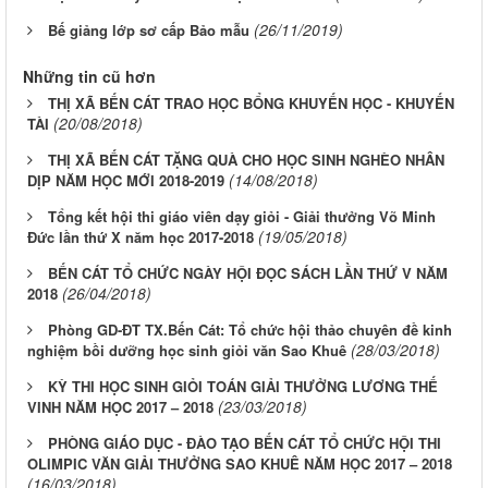
(26/11/2019)
Bế giảng lớp sơ cấp Bảo mẫu
Những tin cũ hơn
THỊ XÃ BẾN CÁT TRAO HỌC BỔNG KHUYẾN HỌC - KHUYẾN
(20/08/2018)
TÀI
THỊ XÃ BẾN CÁT TẶNG QUÀ CHO HỌC SINH NGHÈO NHÂN
(14/08/2018)
DỊP NĂM HỌC MỚI 2018-2019
Tổng kết hội thi giáo viên dạy giỏi - Giải thưởng Võ Minh
(19/05/2018)
Đức lần thứ X năm học 2017-2018
BẾN CÁT TỔ CHỨC NGÀY HỘI ĐỌC SÁCH LẦN THỨ V NĂM
(26/04/2018)
2018
Phòng GD-ĐT TX.Bến Cát: Tổ chức hội thảo chuyên đề kinh
(28/03/2018)
nghiệm bồi dưỡng học sinh giỏi văn Sao Khuê
KỲ THI HỌC SINH GIỎI TOÁN GIẢI THƯỞNG LƯƠNG THẾ
(23/03/2018)
VINH NĂM HỌC 2017 – 2018
PHÒNG GIÁO DỤC - ĐÀO TẠO BẾN CÁT TỔ CHỨC HỘI THI
OLIMPIC VĂN GIẢI THƯỞNG SAO KHUÊ NĂM HỌC 2017 – 2018
(16/03/2018)