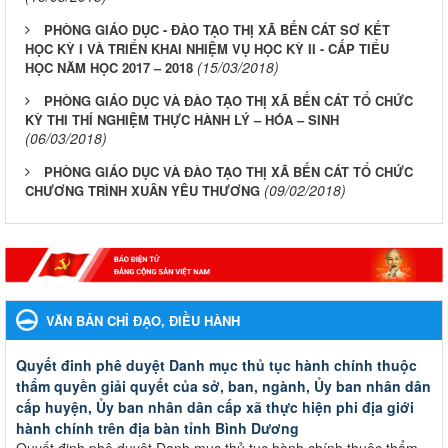
PHÒNG GIÁO DỤC - ĐÀO TẠO THỊ XÃ BẾN CÁT SƠ KẾT
HỌC KỲ I VÀ TRIỂN KHAI NHIỆM VỤ HỌC KỲ II - CẤP TIỂU
(15/03/2018)
HỌC NĂM HỌC 2017 – 2018
PHÒNG GIÁO DỤC VÀ ĐÀO TẠO THỊ XÃ BẾN CÁT TỔ CHỨC
KỲ THI THÍ NGHIỆM THỰC HÀNH LÝ – HÓA – SINH
(06/03/2018)
PHÒNG GIÁO DỤC VÀ ĐÀO TẠO THỊ XÃ BẾN CÁT TỔ CHỨC
(09/02/2018)
CHƯƠNG TRÌNH XUÂN YÊU THƯƠNG
VĂN BẢN CHỈ ĐẠO, ĐIỀU HÀNH
Quyết đinh phê duyệt Danh mục thủ tục hành chính thuộc
thẩm quyền giải quyết của sở, ban, ngành, Ủy ban nhân dân
cấp huyện, Ủy ban nhân dân cấp xã thực hiện phi địa giới
hành chính trên địa bàn tỉnh Bình Dương
Quyết đinh phê duyệt Danh mục thủ tục hành chính thuộc thẩm