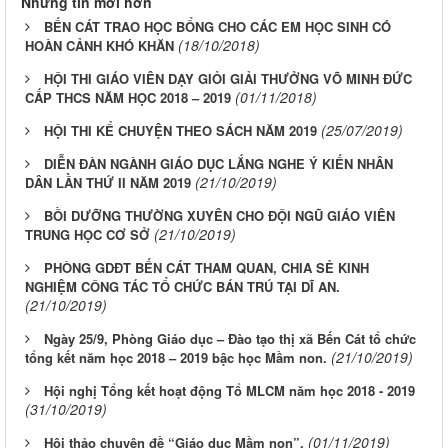
Những tin mới hơn
BẾN CÁT TRAO HỌC BỔNG CHO CÁC EM HỌC SINH CÓ
(18/10/2018)
HOÀN CẢNH KHÓ KHĂN
HỘI THI GIÁO VIÊN DẠY GIỎI GIẢI THƯỞNG VÕ MINH ĐỨC
(01/11/2018)
CẤP THCS NĂM HỌC 2018 – 2019
(25/07/2019)
HỘI THI KỂ CHUYỆN THEO SÁCH NĂM 2019
DIỄN ĐÀN NGÀNH GIÁO DỤC LẮNG NGHE Ý KIẾN NHÂN
(21/10/2019)
DÂN LẦN THỨ II NĂM 2019
BỒI DƯỠNG THƯỜNG XUYÊN CHO ĐỘI NGŨ GIÁO VIÊN
(21/10/2019)
TRUNG HỌC CƠ SỞ
PHÒNG GDĐT BẾN CÁT THAM QUAN, CHIA SẺ KINH
NGHIỆM CÔNG TÁC TỔ CHỨC BÁN TRÚ TẠI DĨ AN.
(21/10/2019)
Ngày 25/9, Phòng Giáo dục – Đào tạo thị xã Bến Cát tổ chức
(21/10/2019)
tổng kết năm học 2018 – 2019 bậc học Mầm non.
Hội nghị Tổng kết hoạt động Tổ MLCM năm học 2018 - 2019
(31/10/2019)
(01/11/2019)
Hội thảo chuyên đề “Giáo dục Mầm non”.