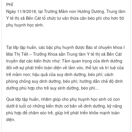
PHÌ
Ngày 11/9/2018, tại Trường Mầm non Hướng Dương, Trung tâm
Y tế thị xã Bến Cát tổ chức tư vấn thừa cân béo phì cho hơn 50
phụ huynh học sinh.
Tại lớp tập huấn, các bậc phụ huynh được Bác sĩ chuyên khoa I
Mai Thị Tiết – Trưởng Khoa sản Trung tâm Y tế thị xã Bến Cát
truyền đạt các kiến thức như: Tầm quan trọng của dinh dưỡng
đối với sự phát triển toàn diện về tầm vóc, thể lực và trí tuệ của
trẻ mầm non; hậu quả của suy dinh dưỡng, béo phì; cách
phòng chống suy dinh dưỡng, béo phì; hướng dẫn chế độ dinh
dưỡng phù hợp cho trẻ suy sinh dưỡng, béo phì...
Qua lớp tập huấn, nhằm giúp cho phụ huynh học sinh có con
dưới 6 tuổi có những kiến thức cơ bản về dinh dưỡng, kỹ năng
phù hợp để chăm sóc trẻ, giúp trẻ phát triển khỏe mạnh toàn
diện.