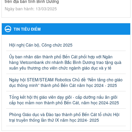
trên địa bàn tỉnh Bình Dương
Ngày ban hành: 13/03/2025
Kế hoạch Phổ biến, giáo dục pháp luật năm 2025 của ngành
Giáo dục và Đào tạo thành phố Bến Cát
TIN TIÊU ĐIỂM
Kế hoạch Phổ biến, giáo dục pháp luật năm 2025 của ngành
Giáo dục và Đào tạo thành phố Bến Cát
Ngày ban hành: 28/02/2025
Hội nghị Cán bộ, Công chức 2025
Quyết định công bố thủ tục hành chính bị bãi bỏ trong lĩnh
Ủy ban nhân dân thành phố Bến Cát phối hợp với Ngân
vực giáo dục đào tạo thuộc hệ giáo dục quốc dân và cơ sở
hàng Vietcombank chi nhánh Bắc Bình Dương trao tặng quà
giáo dục khác thuộc thẩm quyền giải quyết của Sở Giáo dục
xuân yêu thương cho viên chức ngành giáo dục và y tế
và Đào tạo, Ủy ban nhân dân cấp huyện
Ngày hội STEM/STEAM Robotics Chủ đề “Nền tảng cho giáo
Quyết định công bố thủ tục hành chính bị bãi bỏ trong lĩnh vực
dục thông minh” thành phố Bến Cát năm học 2024 - 2025
giáo dục đào tạo thuộc hệ giáo dục quốc dân và cơ sở giáo dục
khác thuộc thẩm quyền giải quyết của Sở Giáo dục và Đào tạo,
Ủy ban nhân dân cấp huyện
Tổng kết hội thị giáo viên dạy giỏi - cấp dưỡng nấu ăn giỏi
cấp học mầm non thành phố Bến Cát, năm học 2024-2025
Ngày ban hành: 30/09/2024
Phòng Giáo dục và Đào tạo thành phố Bến Cát tổ chức Hội
Hướng dẫn thực hiện nhiệm vụ giáo dục tiểu học năm học
trại truyền thống lần thứ IX năm học 2024- 2025
2024-2025
Hướng dẫn thực hiện nhiệm vụ giáo dục tiểu học năm học 2024-