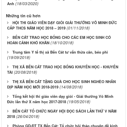
(18/03/2020)
Anh
Những tin cũ hơn
HỘI THI GIÁO VIÊN DẠY GIỎI GIẢI THƯỞNG VÕ MINH ĐỨC
(01/11/2018)
CẤP THCS NĂM HỌC 2018 – 2019
BẾN CÁT TRAO HỌC BỔNG CHO CÁC EM HỌC SINH CÓ
(18/10/2018)
HOÀN CẢNH KHÓ KHĂN
Trung tâm Y tế thị xã Bến Cát tư vấn thừa cân, béo phì
(19/09/2018)
THỊ XÃ BẾN CÁT TRAO HỌC BỔNG KHUYẾN HỌC - KHUYẾN
(20/08/2018)
TÀI
THỊ XÃ BẾN CÁT TẶNG QUÀ CHO HỌC SINH NGHÈO NHÂN
(14/08/2018)
DỊP NĂM HỌC MỚI 2018-2019
Tổng kết hội thi giáo viên dạy giỏi - Giải thưởng Võ Minh
(19/05/2018)
Đức lần thứ X năm học 2017-2018
BẾN CÁT TỔ CHỨC NGÀY HỘI ĐỌC SÁCH LẦN THỨ V NĂM
(26/04/2018)
2018
Phòng GD-ĐT TX.Bến Cát: Tổ chức hội thảo chuyên đề kinh