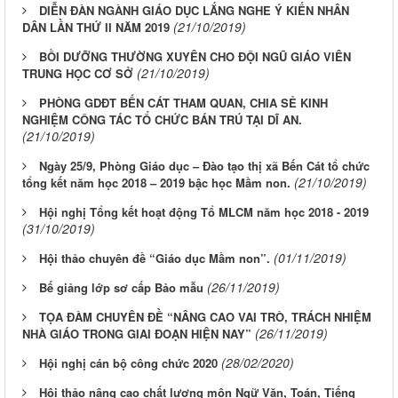
DIỄN ĐÀN NGÀNH GIÁO DỤC LẮNG NGHE Ý KIẾN NHÂN
(21/10/2019)
DÂN LẦN THỨ II NĂM 2019
BỒI DƯỠNG THƯỜNG XUYÊN CHO ĐỘI NGŨ GIÁO VIÊN
(21/10/2019)
TRUNG HỌC CƠ SỞ
PHÒNG GDĐT BẾN CÁT THAM QUAN, CHIA SẺ KINH
NGHIỆM CÔNG TÁC TỔ CHỨC BÁN TRÚ TẠI DĨ AN.
(21/10/2019)
Ngày 25/9, Phòng Giáo dục – Đào tạo thị xã Bến Cát tổ chức
(21/10/2019)
tổng kết năm học 2018 – 2019 bậc học Mầm non.
Hội nghị Tổng kết hoạt động Tổ MLCM năm học 2018 - 2019
(31/10/2019)
(01/11/2019)
Hội thảo chuyên đề “Giáo dục Mầm non”.
(26/11/2019)
Bế giảng lớp sơ cấp Bảo mẫu
TỌA ĐÀM CHUYÊN ĐỀ “NÂNG CAO VAI TRÒ, TRÁCH NHIỆM
(26/11/2019)
NHÀ GIÁO TRONG GIAI ĐOẠN HIỆN NAY”
(28/02/2020)
Hội nghị cán bộ công chức 2020
Hội thảo nâng cao chất lượng môn Ngữ Văn, Toán, Tiếng