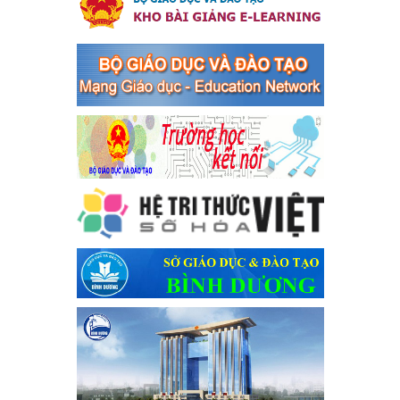
tổ chức đánh bạc và đánh bạc
Kế hoạch thực hiện Chỉ thị số 16/CT-TTg ngày 27/05/2023 của
Thủ tướng Chính phủ về tăng cường phòng ngừa, đấu tranh tội
phạm, vi phạm pháp luật liên quan đến hoạt động tổ chức đánh
bạc và đánh bạc
Ngày ban hành: 04/03/2024
Kế hoạch Tổ chức Hội trại truyền thống học sinh thị xã Bến
Cát Lần thứ VIII, năm học 2023-2024
Kế hoạch Tổ chức Hội trại truyền thống học sinh thị xã Bến Cát
Lần thứ VIII, năm học 2023-2024
Ngày ban hành: 28/12/2023
Phối hợp rà soát nhu cầu tiêm vắc xin phòng Covid 19
Phối hợp rà soát nhu cầu tiêm vắc xin phòng Covid 19
Ngày ban hành: 22/11/2023
Phát động, triển khai Cuộc thi " An toàn giao thông cho nụ
cười ngày mai" dành cho học sinh và giáo viên trung học
năm học 2023-2024
Phát động, triển khai Cuộc thi " An toàn giao thông cho nụ cười
ngày mai" dành cho học sinh và giáo viên trung học năm học
2023-2024