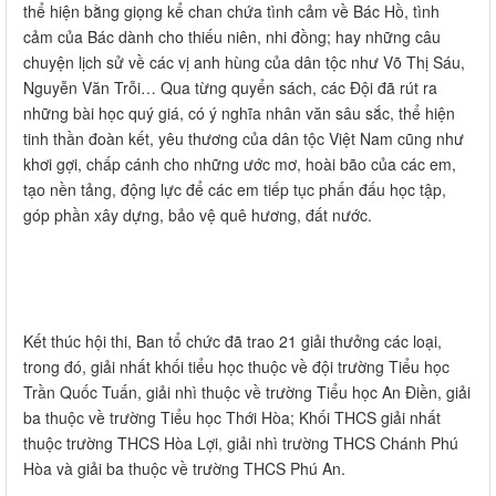
thể hiện bằng giọng kể chan chứa tình cảm về Bác Hồ, tình
cảm của Bác dành cho thiếu niên, nhi đồng; hay những câu
chuyện lịch sử về các vị anh hùng của dân tộc như Võ Thị Sáu,
Nguyễn Văn Trỗi… Qua từng quyển sách, các Đội đã rút ra
những bài học quý giá, có ý nghĩa nhân văn sâu sắc, thể hiện
tinh thần đoàn kết, yêu thương của dân tộc Việt Nam cũng như
khơi gợi, chấp cánh cho những ước mơ, hoài bão của các em,
tạo nền tảng, động lực để các em tiếp tục phấn đấu học tập,
góp phần xây dựng, bảo vệ quê hương, đất nước.
Kết thúc hội thi, Ban tổ chức đã trao 21 giải thưởng các loại,
trong đó, giải nhất khối tiểu học thuộc về đội trường Tiểu học
Trần Quốc Tuấn, giải nhì thuộc về trường Tiểu học An Điền, giải
ba thuộc về trường Tiểu học Thới Hòa; Khối THCS giải nhất
thuộc trường THCS Hòa Lợi, giải nhì trường THCS Chánh Phú
Hòa và giải ba thuộc về trường THCS Phú An.