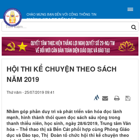
CHÀO MỪNG BẠN ĐẾN VỚI CỔNG THÔNG TIN
PHÒNG GD&ĐT BẾN CÁT
HỘI THI KỂ CHUYỆN THEO SÁCH
NĂM 2019
Thứ năm - 25/07/2019 09:41
Nhằm góp phần duy trì và phát triển văn hóa đọc lành
mạnh, hình thành thói quen đọc sách sâu rộng trong
thanh thiếu niên, học sinh, ngày 28/6/2019, Trung tâm Văn
hóa – Thể thao thị xã Bến Cát phối hợp cùng Phòng Giáo
dục và Đào tạo, Thị Đoàn tổ chức hội thi kể chuyện theo