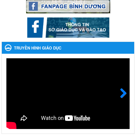
Ngày ban hành: 22/11/2023
Nhắc nhỡ thực hiện thanh toán không dùng tiền mặt các
khoản thu trong nhà trường năm học 2023-2024 và các năm
tiếp theo
Nhắc nhỡ thực hiện thanh toán không dùng tiền mặt các khoản
thu trong nhà trường năm học 2023-2024 và các năm tiếp theo
TRUYỀN HÌNH GIÁO DỤC
Ngày ban hành: 27/09/2023
Hưởng ứng cuộc thi Tìm hiểu Luật Phòng, chống ma túy
Hưởng ứng cuộc thi Tìm hiểu Luật Phòng, chống ma túy
Ngày ban hành: 06/09/2023
Về việc thống kê, lập danh sách đề xuất học sinh nhận học
bổng, hỗ trợ của Chương trình "Tiếp sức đến trường" năm
học 2023-2024
Next
Về việc thống kê, lập danh sách đề xuất học sinh nhận học bổng,
hỗ trợ của Chương trình "Tiếp sức đến trường" năm học 2023-
2024
Ngày ban hành: 22/08/2023
Triển khai Kế hoạch Triển khai các hoạt động hưởng ứng