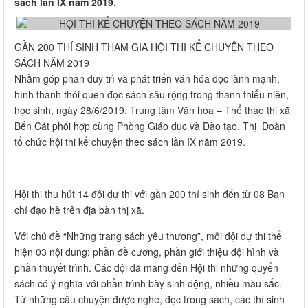
sách lần IX năm 2019.
GẦN 200 THÍ SINH THAM GIA HỘI THI KỂ CHUYỆN THEO
SÁCH NĂM 2019
Nhằm góp phần duy trì và phát triển văn hóa đọc lành mạnh,
hình thành thói quen đọc sách sâu rộng trong thanh thiếu niên,
học sinh, ngày 28/6/2019, Trung tâm Văn hóa – Thể thao thị xã
Bến Cát phối hợp cùng Phòng Giáo dục và Đào tạo, Thị Đoàn
tổ chức hội thi kể chuyện theo sách lần IX năm 2019.
Hội thi thu hút 14 đội dự thi với gần 200 thí sinh đến từ 08 Ban
chỉ đạo hè trên địa bàn thị xã.
Với chủ đề “Những trang sách yêu thương”, mỗi đội dự thi thể
hiện 03 nội dung: phần đề cương, phần giới thiệu đội hình và
phần thuyết trình. Các đội đã mang đến Hội thi những quyển
sách có ý nghĩa với phần trình bày sinh động, nhiều màu sắc.
Từ những câu chuyện được nghe, đọc trong sách, các thí sinh