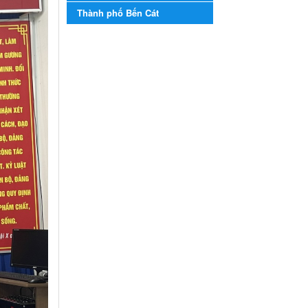
năm học 2023-2024
Thành phố Bến Cát
Kế hoạch Tổ chức Hội trại
truyền thống học sinh thị xã
Bến Cát Lần thứ VIII, năm học
2023-2024
Ngày ban hành: 28/12/2023
Phối hợp rà soát nhu cầu
tiêm vắc xin phòng Covid
19
Phối hợp rà soát nhu cầu tiêm
vắc xin phòng Covid 19
Ngày ban hành: 22/11/2023
Phát động, triển khai Cuộc
thi " An toàn giao thông
cho nụ cười ngày mai"
dành cho học sinh và giáo
viên trung học năm học
2023-2024
Phát động, triển khai Cuộc thi
" An toàn giao thông cho nụ