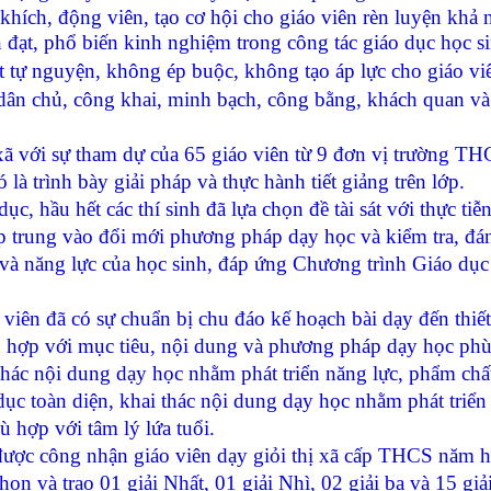
khích, động viên, tạo cơ hội cho giáo viên rèn luyện khả 
ền đạt, phổ biến kinh nghiệm trong công tác giáo dục học s
ắt tự nguyện, không ép buộc, không tạo áp lực cho giáo v
, dân chủ, công khai, minh bạch, công bằng, khách quan v
ị xã với sự tham dự của 65 giáo viên từ 9 đơn vị trường T
ó là
trình bày giải pháp và thực hành tiết giảng trên lớp.
 hầu hết các thí sinh đã lựa chọn đề tài sát với thực tiễn
ập trung vào đổi mới phương pháp dạy học và kiểm tra, đá
 và năng lực của học sinh, đáp ứng Chương trình Giáo dụ
ên đã có sự chuẩn bị chu đáo kế hoạch bài dạy đến thiết
ù hợp với mục tiêu, nội dung và phương pháp dạy học ph
thác nội dung dạy học nhằm phát triển năng lực, phẩm chấ
 dục toàn diện, khai thác nội dung dạy học nhằm phát triển
ù hợp với tâm lý lứa tuổi.
ược công nhận giáo viên dạy giỏi thị xã cấp THCS năm 
họn và trao 01 giải Nhất, 01 giải Nhì, 02 giải ba và 15 gi