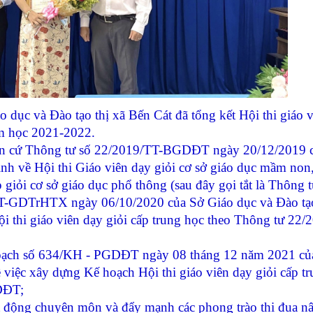
 và Đào tạo thị xã Bến Cát đã tổng kết Hội thi giáo v
năm học 2021-2022.
n cứ Thông tư số
22/2019/TT-BGDĐT ngày 20/12/2019
h về Hội thi Giáo viên dạy giỏi cơ sở giáo dục mầm non,
 giỏi cơ sở giáo dục phổ thông (sau đây gọi tắt là Thông t
-GDTrHTX ngày 06/10/2020 của Sở Giáo dục và Đào tạ
 thi giáo viên dạy giỏi cấp trung học theo Thông tư 22/
ch số 634/KH - PGDĐT ngày 08 tháng 12 năm 2021 củ
 việc xây dựng Kế hoạch Hội thi giáo viên dạy giỏi cấp t
DĐT;
 động chuyên môn và đẩy mạnh các phong trào thi đua n