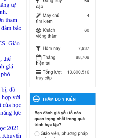
Đang truy
64
năng tự
Hướng dẫn thực hiện
cập
inh.
nhiệm vụ giáo dục tiểu học
Máy chủ
4
năm học 2024-2025
iên tham
tìm kiếm
Hướng dẫn thực hiện nhiệm
à đảm bảo
Khách
60
vụ giáo dục tiểu học năm học
viếng thăm
2024-2025
HCS. Giáo
Ngày ban hành: 26/09/2024
Hôm nay
7,937
Tổ chức các hoạt động hè
Tháng
88,709
, thể
cho học sinh năm 2024
hiện tại
nh giá
Tổ chức các hoạt động hè cho
Tổng lượt
13,600,516
học sinh năm 2024
c phổ
truy cập
Ngày ban hành: 24/05/2024
 bị, đồ
Tổ chức phong trào trồng
ù hợp với
cây xanh trong ngành Giáo
THĂM DÒ Ý KIẾN
t của học
dục và Đào tạo năm 2024
Tổ chức phong trào trồng cây
 năng lực
Bạn đánh giá yếu tố nào
xanh trong ngành Giáo dục và
quan trọng nhất trong quá
Đào tạo năm 2024
trình học tập?
học 2021
Ngày ban hành: 16/05/2024
Giáo viên, phương pháp
ải Khuyến