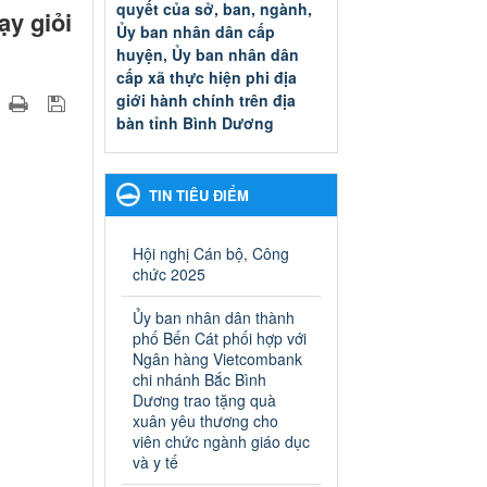
quyết của sở, ban, ngành,
ạy giỏi
Ủy ban nhân dân cấp
huyện, Ủy ban nhân dân
cấp xã thực hiện phi địa
giới hành chính trên địa
bàn tỉnh Bình Dương
Quyết đinh phê duyệt Danh
mục thủ tục hành chính thuộc
thẩm quyền giải quyết của sở,
TIN TIÊU ĐIỂM
ban, ngành, Ủy ban nhân dân
cấp huyện, Ủy ban nhân dân
cấp xã thực hiện phi địa giới
Hội nghị Cán bộ, Công
hành chính trên địa bàn tỉnh
chức 2025
Bình Dương
Ngày ban hành: 13/03/2025
Ủy ban nhân dân thành
phố Bến Cát phối hợp với
Kế hoạch Phổ biến, giáo
Ngân hàng Vietcombank
dục pháp luật năm 2025 của
chi nhánh Bắc Bình
Dương trao tặng quà
ngành Giáo dục và Đào tạo
xuân yêu thương cho
thành phố Bến Cát
viên chức ngành giáo dục
Kế hoạch Phổ biến, giáo dục
và y tế
pháp luật năm 2025 của