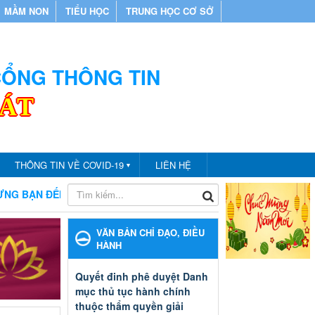
MẦM NON
TIỂU HỌC
TRUNG HỌC CƠ SỞ
 CỔNG THÔNG TIN
CÁT
THÔNG TIN VỀ COVID-19
LIÊN HỆ
▼
 THÔNG TIN PHÒNG GIÁO DỤC VÀ ĐÀO TẠO THÀNH PHỐ BẾN C
VĂN BẢN CHỈ ĐẠO, ĐIỀU
HÀNH
Quyết đinh phê duyệt Danh
mục thủ tục hành chính
thuộc thẩm quyền giải