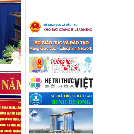
xã Bến Cát
Ngày ban hành: 08/03/2024
Hưởng ứng cuộc thi trực
tuyến "Tìm hiểu Nghị quyết
Trung ương 8 Khoá XIII"
Hưởng ứng cuộc thi trực tuyến
"Tìm hiểu Nghị quyết Trung
ương 8 Khoá XIII"
Ngày ban hành: 04/03/2024
Kế hoạch Triển khai công
tác tuyên truyền, đảm bảo
trật tự, an toàn giao thông
năm 2024 tại các cơ sở giáo
dục trên địa bàn thị xã Bến
Cát
Kế hoạch Triển khai công tác
tuyên truyền, đảm bảo trật tự,
an toàn giao thông năm 2024
tại các cơ sở giáo dục trên địa
bàn thị xã Bến Cát