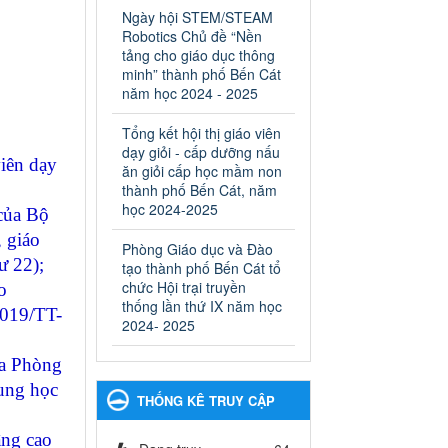
ngành Giáo dục và Đào tạo
Ngày hội STEM/STEAM
thành phố Bến Cát
Robotics Chủ đề “Nền
Ngày ban hành: 28/02/2025
tảng cho giáo dục thông
minh” thành phố Bến Cát
Quyết định công bố thủ tục
năm học 2024 - 2025
hành chính bị bãi bỏ trong
lĩnh vực giáo dục đào tạo
Tổng kết hội thị giáo viên
thuộc hệ giáo dục quốc
dạy giỏi - cấp dưỡng nấu
iên dạy
dân và cơ sở giáo dục khác
ăn giỏi cấp học mầm non
thuộc thẩm quyền giải
thành phố Bến Cát, năm
quyết của Sở Giáo dục và
học 2024-2025
của Bộ
Đào tạo, Ủy ban nhân dân
 giáo
Phòng Giáo dục và Đào
cấp huyện
ư 22);
tạo thành phố Bến Cát tổ
Quyết định công bố thủ tục
chức Hội trại truyền
o
hành chính bị bãi bỏ trong lĩnh
thống lần thứ IX năm học
vực giáo dục đào tạo thuộc hệ
2019/TT-
2024- 2025
giáo dục quốc dân và cơ sở
giáo dục khác thuộc thẩm
a Phòng
quyền giải quyết của Sở Giáo
dục và Đào tạo, Ủy ban nhân
rung học
THỐNG KÊ TRUY CẬP
dân cấp huyện
Ngày ban hành: 30/09/2024
âng cao