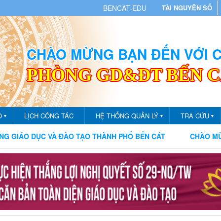
BENCAT-EDU
TÀI NGUYÊN SỐ
CHÀO MỪNG BẠN ĐẾN VỚI
PHÒNG GD&ĐT BẾN 
O
LỊCH CÔNG TÁC
HỆ THỐNG QUẢN LÝ
TRA CỨU
▼
▼
▼
TẠO THÀNH PHỐ BẾN CÁT
CHÀO MỪNG BẠN ĐẾN VỚI CỔNG