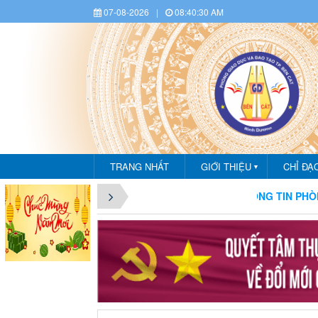
07-08-2026
|
08:40:32 AM
TRANG NHẤT
GIỚI THIỆU
CHỈ ĐẠ
▼
NG BẠN ĐẾN VỚI CỔNG THÔNG TIN PHÒNG GIÁO DỤC VÀ ĐÀO 