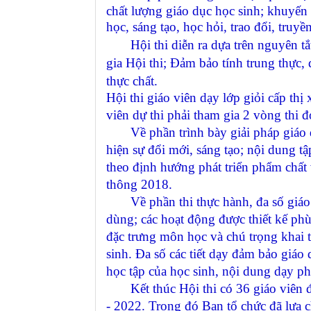
chất lượng giáo dục học sinh; khuyến 
học, sáng tạo, học hỏi, trao đổi, truy
Hội thi diễn ra dựa trên nguyên t
gia Hội thi; Đảm bảo tính trung thực
thực chất.
Hội thi giáo viên dạy lớp giỏi cấp th
viên dự thi phải tham gia 2 vòng thi đ
Về phần trình bày giải pháp giáo dục,
hiện sự đổi mới, sáng tạo; nội dung t
theo định hướng phát triển phẩm chất
thông 2018.
Về phần thi thực hành, đa số giáo vi
dùng; các hoạt động được thiết kế ph
đặc trưng môn học và chú trọng khai 
sinh. Đa số các tiết dạy đảm bảo giáo
học tập của học sinh, nội dung dạy ph
Kết thúc Hội thi có 36 giáo viên đ
- 2022. Trong đó Ban tổ chức đã lựa c