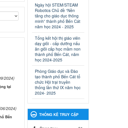
ngành Giáo dục và Đào tạo
Ngày hội STEM/STEAM
thành phố Bến Cát
Robotics Chủ đề “Nền
Ngày ban hành: 28/02/2025
tảng cho giáo dục thông
minh” thành phố Bến Cát
Quyết định công bố thủ tục
năm học 2024 - 2025
hành chính bị bãi bỏ trong
lĩnh vực giáo dục đào tạo
Tổng kết hội thị giáo viên
thuộc hệ giáo dục quốc
dạy giỏi - cấp dưỡng nấu
dân và cơ sở giáo dục khác
ăn giỏi cấp học mầm non
thuộc thẩm quyền giải
thành phố Bến Cát, năm
quyết của Sở Giáo dục và
học 2024-2025
Đào tạo, Ủy ban nhân dân
Phòng Giáo dục và Đào
cấp huyện
tạo thành phố Bến Cát tổ
Quyết định công bố thủ tục
09/2024)
chức Hội trại truyền
hành chính bị bãi bỏ trong lĩnh
ng tại
thống lần thứ IX năm học
vực giáo dục đào tạo thuộc hệ
2024- 2025
giáo dục quốc dân và cơ sở
giáo dục khác thuộc thẩm
quyền giải quyết của Sở Giáo
/06/2024)
dục và Đào tạo, Ủy ban nhân
THỐNG KÊ TRUY CẬP
dân cấp huyện
phố Bến
Ngày ban hành: 30/09/2024