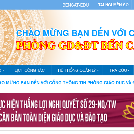
BENCAT-EDU
TÀI NGUYÊN SỐ
CHÀO MỪNG BẠN ĐẾN VỚI
PHÒNG GD&ĐT BẾN 
O
LỊCH CÔNG TÁC
HỆ THỐNG QUẢN LÝ
TRA CỨU
▼
▼
▼
 BẠN ĐẾN VỚI CỔNG THÔNG TIN PHÒNG GIÁO DỤC VÀ ĐÀO TẠ