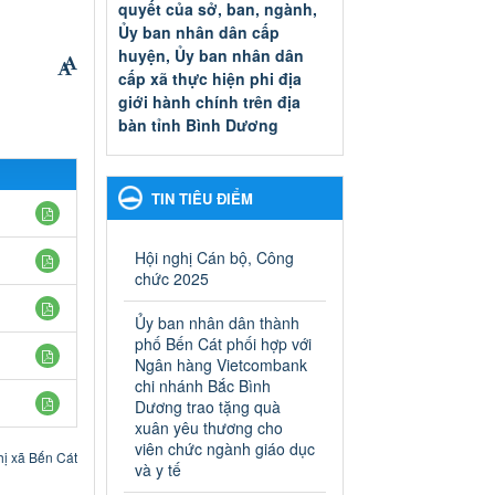
quyết của sở, ban, ngành,
Ủy ban nhân dân cấp
huyện, Ủy ban nhân dân
cấp xã thực hiện phi địa
giới hành chính trên địa
bàn tỉnh Bình Dương
Quyết đinh phê duyệt Danh
mục thủ tục hành chính thuộc
thẩm quyền giải quyết của sở,
TIN TIÊU ĐIỂM
ban, ngành, Ủy ban nhân dân
cấp huyện, Ủy ban nhân dân
cấp xã thực hiện phi địa giới
Hội nghị Cán bộ, Công
hành chính trên địa bàn tỉnh
chức 2025
Bình Dương
Ngày ban hành: 13/03/2025
Ủy ban nhân dân thành
phố Bến Cát phối hợp với
Kế hoạch Phổ biến, giáo
Ngân hàng Vietcombank
dục pháp luật năm 2025 của
chi nhánh Bắc Bình
Dương trao tặng quà
ngành Giáo dục và Đào tạo
xuân yêu thương cho
thành phố Bến Cát
viên chức ngành giáo dục
Kế hoạch Phổ biến, giáo dục
hị xã Bến Cát
và y tế
pháp luật năm 2025 của