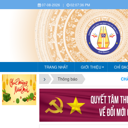
07-08-2026
|
02:07:37 PM
TRANG NHẤT
GIỚI THIỆU
CHỈ ĐẠ
▼
CHÀO MỪNG
Thông báo