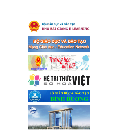
xã Bến Cát
Ngày ban hành: 08/03/2024
Hưởng ứng cuộc thi trực
tuyến "Tìm hiểu Nghị quyết
Trung ương 8 Khoá XIII"
Hưởng ứng cuộc thi trực tuyến
"Tìm hiểu Nghị quyết Trung
ương 8 Khoá XIII"
Ngày ban hành: 04/03/2024
Kế hoạch Triển khai công
tác tuyên truyền, đảm bảo
trật tự, an toàn giao thông
năm 2024 tại các cơ sở giáo
dục trên địa bàn thị xã Bến
Cát
Kế hoạch Triển khai công tác
tuyên truyền, đảm bảo trật tự,
an toàn giao thông năm 2024
tại các cơ sở giáo dục trên địa
bàn thị xã Bến Cát