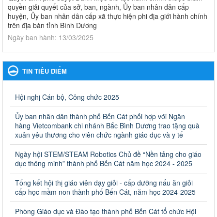
quyền giải quyết của sở, ban, ngành, Ủy ban nhân dân cấp
huyện, Ủy ban nhân dân cấp xã thực hiện phi địa giới hành chính
trên địa bàn tỉnh Bình Dương
Ngày ban hành: 13/03/2025
Kế hoạch Phổ biến, giáo dục pháp luật năm 2025 của ngành
Giáo dục và Đào tạo thành phố Bến Cát
TIN TIÊU ĐIỂM
Kế hoạch Phổ biến, giáo dục pháp luật năm 2025 của ngành
Giáo dục và Đào tạo thành phố Bến Cát
Ngày ban hành: 28/02/2025
Hội nghị Cán bộ, Công chức 2025
Quyết định công bố thủ tục hành chính bị bãi bỏ trong lĩnh
Ủy ban nhân dân thành phố Bến Cát phối hợp với Ngân
vực giáo dục đào tạo thuộc hệ giáo dục quốc dân và cơ sở
hàng Vietcombank chi nhánh Bắc Bình Dương trao tặng quà
giáo dục khác thuộc thẩm quyền giải quyết của Sở Giáo dục
xuân yêu thương cho viên chức ngành giáo dục và y tế
và Đào tạo, Ủy ban nhân dân cấp huyện
Ngày hội STEM/STEAM Robotics Chủ đề “Nền tảng cho giáo
Quyết định công bố thủ tục hành chính bị bãi bỏ trong lĩnh vực
dục thông minh” thành phố Bến Cát năm học 2024 - 2025
giáo dục đào tạo thuộc hệ giáo dục quốc dân và cơ sở giáo dục
khác thuộc thẩm quyền giải quyết của Sở Giáo dục và Đào tạo,
Ủy ban nhân dân cấp huyện
Tổng kết hội thị giáo viên dạy giỏi - cấp dưỡng nấu ăn giỏi
cấp học mầm non thành phố Bến Cát, năm học 2024-2025
Ngày ban hành: 30/09/2024
Phòng Giáo dục và Đào tạo thành phố Bến Cát tổ chức Hội
Hướng dẫn thực hiện nhiệm vụ giáo dục tiểu học năm học