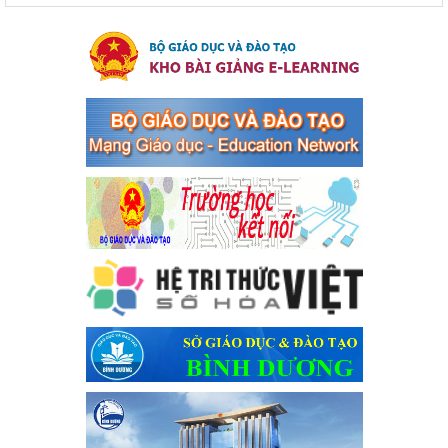
của Thủ tướng Chính phủ về tăng cường phòng ngừa, đấu
tranh tội phạm, vi phạm pháp luật liên quan đến hoạt động
tổ chức đánh bạc và đánh bạc
Kế hoạch thực hiện Chỉ thị số 16/CT-TTg ngày 27/05/2023 của
Thủ tướng Chính phủ về tăng cường phòng ngừa, đấu tranh tội
phạm, vi phạm pháp luật liên quan đến hoạt động tổ chức đánh
bạc và đánh bạc
Ngày ban hành: 04/03/2024
Kế hoạch Tổ chức Hội trại truyền thống học sinh thị xã Bến
Cát Lần thứ VIII, năm học 2023-2024
Kế hoạch Tổ chức Hội trại truyền thống học sinh thị xã Bến Cát
Lần thứ VIII, năm học 2023-2024
Ngày ban hành: 28/12/2023
Phối hợp rà soát nhu cầu tiêm vắc xin phòng Covid 19
Phối hợp rà soát nhu cầu tiêm vắc xin phòng Covid 19
Ngày ban hành: 22/11/2023
Phát động, triển khai Cuộc thi " An toàn giao thông cho nụ
cười ngày mai" dành cho học sinh và giáo viên trung học
năm học 2023-2024