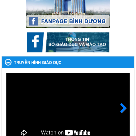
Phát động, triển khai Cuộc thi " An toàn giao thông cho nụ cười
ngày mai" dành cho học sinh và giáo viên trung học năm học
2023-2024
Ngày ban hành: 22/11/2023
Nhắc nhỡ thực hiện thanh toán không dùng tiền mặt các
khoản thu trong nhà trường năm học 2023-2024 và các năm
tiếp theo
Nhắc nhỡ thực hiện thanh toán không dùng tiền mặt các khoản
thu trong nhà trường năm học 2023-2024 và các năm tiếp theo
TRUYỀN HÌNH GIÁO DỤC
Ngày ban hành: 27/09/2023
Hưởng ứng cuộc thi Tìm hiểu Luật Phòng, chống ma túy
Hưởng ứng cuộc thi Tìm hiểu Luật Phòng, chống ma túy
Ngày ban hành: 06/09/2023
Về việc thống kê, lập danh sách đề xuất học sinh nhận học
bổng, hỗ trợ của Chương trình "Tiếp sức đến trường" năm
học 2023-2024
Next
Về việc thống kê, lập danh sách đề xuất học sinh nhận học bổng,
hỗ trợ của Chương trình "Tiếp sức đến trường" năm học 2023-
2024