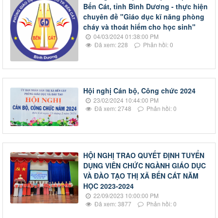
Bến Cát, tỉnh Bình Dương - thực hiện
chuyên đề "Giáo dục kĩ năng phòng
cháy và thoát hiểm cho học sinh"
04/03/2024 01:38:00 PM
Đã xem: 228
Phản hồi: 0
Hội nghị Cán bộ, Công chức 2024
23/02/2024 10:44:00 PM
Đã xem: 2748
Phản hồi: 0
HỘI NGHỊ TRAO QUYẾT ĐỊNH TUYỂN
DỤNG VIÊN CHỨC NGÀNH GIÁO DỤC
VÀ ĐÀO TẠO THỊ XÃ BẾN CÁT NĂM
HỌC 2023-2024
22/09/2023 10:00:00 PM
Đã xem: 3877
Phản hồi: 0