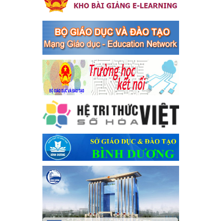
Phối hợp rà soát nhu cầu tiêm vắc xin phòng Covid 19
Phối hợp rà soát nhu cầu tiêm vắc xin phòng Covid 19
Ngày ban hành: 22/11/2023
Phát động, triển khai Cuộc thi " An toàn giao thông cho nụ
cười ngày mai" dành cho học sinh và giáo viên trung học
năm học 2023-2024
Phát động, triển khai Cuộc thi " An toàn giao thông cho nụ cười
ngày mai" dành cho học sinh và giáo viên trung học năm học
2023-2024
Ngày ban hành: 22/11/2023
Nhắc nhỡ thực hiện thanh toán không dùng tiền mặt các
khoản thu trong nhà trường năm học 2023-2024 và các năm
tiếp theo
Nhắc nhỡ thực hiện thanh toán không dùng tiền mặt các khoản
thu trong nhà trường năm học 2023-2024 và các năm tiếp theo
Ngày ban hành: 27/09/2023
Hưởng ứng cuộc thi Tìm hiểu Luật Phòng, chống ma túy
Hưởng ứng cuộc thi Tìm hiểu Luật Phòng, chống ma túy