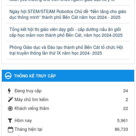
và Đào tạo, Ủy ban nhân dân cấp huyện
Ngày hội STEM/STEAM Robotics Chủ đề “Nền tảng cho giáo
Quyết định công bố thủ tục hành chính bị bãi bỏ trong lĩnh vực
dục thông minh” thành phố Bến Cát năm học 2024 - 2025
giáo dục đào tạo thuộc hệ giáo dục quốc dân và cơ sở giáo dục
khác thuộc thẩm quyền giải quyết của Sở Giáo dục và Đào tạo,
Ủy ban nhân dân cấp huyện
Tổng kết hội thị giáo viên dạy giỏi - cấp dưỡng nấu ăn giỏi
cấp học mầm non thành phố Bến Cát, năm học 2024-2025
Ngày ban hành: 30/09/2024
Phòng Giáo dục và Đào tạo thành phố Bến Cát tổ chức Hội
Hướng dẫn thực hiện nhiệm vụ giáo dục tiểu học năm học
trại truyền thống lần thứ IX năm học 2024- 2025
2024-2025
Hướng dẫn thực hiện nhiệm vụ giáo dục tiểu học năm học 2024-
2025
Ngày ban hành: 26/09/2024
THỐNG KÊ TRUY CẬP
Tổ chức các hoạt động hè cho học sinh năm 2024
Đang truy cập
24
Tổ chức các hoạt động hè cho học sinh năm 2024
Ngày ban hành: 24/05/2024
Máy chủ tìm kiếm
2
Khách viếng thăm
22
Tổ chức phong trào trồng cây xanh trong ngành Giáo dục
và Đào tạo năm 2024
Hôm nay
5,961
Tổ chức phong trào trồng cây xanh trong ngành Giáo dục và Đào
tạo năm 2024
Tháng hiện tại
86,733
Ngày ban hành: 16/05/2024