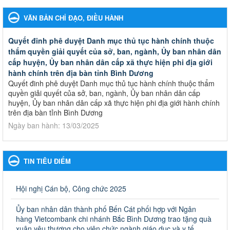
VĂN BẢN CHỈ ĐẠO, ĐIỀU HÀNH
Quyết đinh phê duyệt Danh mục thủ tục hành chính thuộc
thẩm quyền giải quyết của sở, ban, ngành, Ủy ban nhân dân
cấp huyện, Ủy ban nhân dân cấp xã thực hiện phi địa giới
hành chính trên địa bàn tỉnh Bình Dương
Quyết đinh phê duyệt Danh mục thủ tục hành chính thuộc thẩm
quyền giải quyết của sở, ban, ngành, Ủy ban nhân dân cấp
huyện, Ủy ban nhân dân cấp xã thực hiện phi địa giới hành chính
trên địa bàn tỉnh Bình Dương
Ngày ban hành: 13/03/2025
Kế hoạch Phổ biến, giáo dục pháp luật năm 2025 của ngành
Giáo dục và Đào tạo thành phố Bến Cát
TIN TIÊU ĐIỂM
Kế hoạch Phổ biến, giáo dục pháp luật năm 2025 của ngành
Giáo dục và Đào tạo thành phố Bến Cát
Ngày ban hành: 28/02/2025
Hội nghị Cán bộ, Công chức 2025
Quyết định công bố thủ tục hành chính bị bãi bỏ trong lĩnh
Ủy ban nhân dân thành phố Bến Cát phối hợp với Ngân
vực giáo dục đào tạo thuộc hệ giáo dục quốc dân và cơ sở
hàng Vietcombank chi nhánh Bắc Bình Dương trao tặng quà
giáo dục khác thuộc thẩm quyền giải quyết của Sở Giáo dục
xuân yêu thương cho viên chức ngành giáo dục và y tế