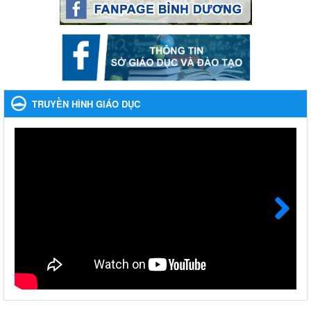
Ngày ban hành: 06/09/2023
Về việc thống kê, lập danh sách đề xuất học sinh nhận học
bổng, hỗ trợ của Chương trình "Tiếp sức đến trường" năm
học 2023-2024
Về việc thống kê, lập danh sách đề xuất học sinh nhận học bổng,
hỗ trợ của Chương trình "Tiếp sức đến trường" năm học 2023-
TRUYỀN HÌNH GIÁO DỤC
2024
Ngày ban hành: 22/08/2023
Triển khai Kế hoạch Triển khai các hoạt động hưởng ứng
phong trào vệ sinh yêu nước nâng cao sức khỏe nhân dân
năm 2023
Triển khai Kế hoạch Triển khai các hoạt động hưởng ứng phong
trào vệ sinh yêu nước nâng cao sức khỏe nhân dân năm 2023
Ngày ban hành: 10/08/2023
Next
Khẩn trương triển khai các biện pháp tăng cường công tác
phòng, chống bệnh tay chân miệng trong các cơ sở giáo
dục mầm non, trường mẫu giáo, trường tiểu học
Khẩn trương triển khai các biện pháp tăng cường công tác phòng,
chống bệnh tay chân miệng trong các cơ sở giáo dục mầm non,