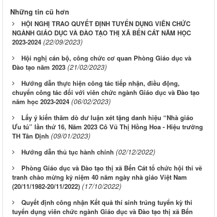
Những tin cũ hơn
HỘI NGHỊ TRAO QUYẾT ĐỊNH TUYỂN DỤNG VIÊN CHỨC
NGÀNH GIÁO DỤC VÀ ĐÀO TẠO THỊ XÃ BẾN CÁT NĂM HỌC
(22/09/2023)
2023-2024
Hội nghị cán bộ, công chức cơ quan Phòng Giáo dục và
(21/02/2023)
Đào tạo năm 2023
Hướng dẫn thực hiện công tác tiếp nhận, điều động,
chuyển công tác đối với viên chức ngành Giáo dục và Đào tạo
(06/02/2023)
năm học 2023-2024
Lấy ý kiến thăm dò dư luận xét tặng danh hiệu “Nhà giáo
Ưu tú” lần thứ 16, Năm 2023 Cô Vũ Thị Hồng Hoa - Hiệu trưởng
(09/01/2023)
TH Tân Định
(02/12/2022)
Hướng dẫn thủ tục hành chính
Phòng Giáo dục và Đào tạo thị xã Bến Cát tổ chức hội thi vẽ
tranh chào mừng kỷ niệm 40 năm ngày nhà giáo Việt Nam
(17/10/2022)
(20/11/1982-20/11/2022)
Quyết định công nhận Kết quả thí sinh trúng tuyển kỳ thi
tuyển dụng viên chức ngành Giáo dục và Đào tạo thị xã Bến