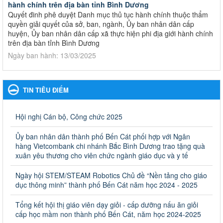
hành chính trên địa bàn tỉnh Bình Dương
Quyết đinh phê duyệt Danh mục thủ tục hành chính thuộc thẩm
quyền giải quyết của sở, ban, ngành, Ủy ban nhân dân cấp
huyện, Ủy ban nhân dân cấp xã thực hiện phi địa giới hành chính
trên địa bàn tỉnh Bình Dương
Ngày ban hành: 13/03/2025
Kế hoạch Phổ biến, giáo dục pháp luật năm 2025 của ngành
Giáo dục và Đào tạo thành phố Bến Cát
TIN TIÊU ĐIỂM
Kế hoạch Phổ biến, giáo dục pháp luật năm 2025 của ngành
Giáo dục và Đào tạo thành phố Bến Cát
Ngày ban hành: 28/02/2025
Hội nghị Cán bộ, Công chức 2025
Quyết định công bố thủ tục hành chính bị bãi bỏ trong lĩnh
Ủy ban nhân dân thành phố Bến Cát phối hợp với Ngân
vực giáo dục đào tạo thuộc hệ giáo dục quốc dân và cơ sở
hàng Vietcombank chi nhánh Bắc Bình Dương trao tặng quà
giáo dục khác thuộc thẩm quyền giải quyết của Sở Giáo dục
xuân yêu thương cho viên chức ngành giáo dục và y tế
và Đào tạo, Ủy ban nhân dân cấp huyện
Ngày hội STEM/STEAM Robotics Chủ đề “Nền tảng cho giáo
Quyết định công bố thủ tục hành chính bị bãi bỏ trong lĩnh vực
dục thông minh” thành phố Bến Cát năm học 2024 - 2025
giáo dục đào tạo thuộc hệ giáo dục quốc dân và cơ sở giáo dục
khác thuộc thẩm quyền giải quyết của Sở Giáo dục và Đào tạo,
Ủy ban nhân dân cấp huyện
Tổng kết hội thị giáo viên dạy giỏi - cấp dưỡng nấu ăn giỏi
cấp học mầm non thành phố Bến Cát, năm học 2024-2025
Ngày ban hành: 30/09/2024