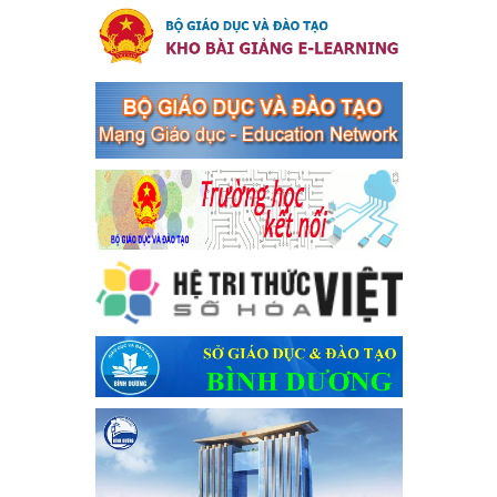
Kế hoạch thực hiện Chỉ thị số 16/CT-TTg ngày 27/05/2023
của Thủ tướng Chính phủ về tăng cường phòng ngừa, đấu
tranh tội phạm, vi phạm pháp luật liên quan đến hoạt động
tổ chức đánh bạc và đánh bạc
Kế hoạch thực hiện Chỉ thị số 16/CT-TTg ngày 27/05/2023 của
Thủ tướng Chính phủ về tăng cường phòng ngừa, đấu tranh tội
phạm, vi phạm pháp luật liên quan đến hoạt động tổ chức đánh
bạc và đánh bạc
Ngày ban hành: 04/03/2024
Kế hoạch Tổ chức Hội trại truyền thống học sinh thị xã Bến
Cát Lần thứ VIII, năm học 2023-2024
Kế hoạch Tổ chức Hội trại truyền thống học sinh thị xã Bến Cát
Lần thứ VIII, năm học 2023-2024
Ngày ban hành: 28/12/2023
Phối hợp rà soát nhu cầu tiêm vắc xin phòng Covid 19
Phối hợp rà soát nhu cầu tiêm vắc xin phòng Covid 19
Ngày ban hành: 22/11/2023
Phát động, triển khai Cuộc thi " An toàn giao thông cho nụ