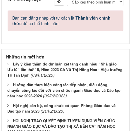
Bạn cần đăng nhập với tư cách là
Thành viên chính
thức
để có thể bình luận
Những tin mới hơn
Lấy ý kiến thăm dò dư luận xét tặng danh hiệu “Nhà giáo
Ưu tú” lần thứ 16, Năm 2023 Cô Vũ Thị Hồng Hoa - Hiệu trưởng
(09/01/2023)
TH Tân Định
Hướng dẫn thực hiện công tác tiếp nhận, điều động,
chuyển công tác đối với viên chức ngành Giáo dục và Đào tạo
(06/02/2023)
năm học 2023-2024
Hội nghị cán bộ, công chức cơ quan Phòng Giáo dục và
(21/02/2023)
Đào tạo năm 2023
HỘI NGHỊ TRAO QUYẾT ĐỊNH TUYỂN DỤNG VIÊN CHỨC
NGÀNH GIÁO DỤC VÀ ĐÀO TẠO THỊ XÃ BẾN CÁT NĂM HỌC