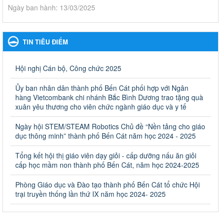
Ngày ban hành: 13/03/2025
Kế hoạch Phổ biến, giáo dục pháp luật năm 2025 của ngành
Giáo dục và Đào tạo thành phố Bến Cát
TIN TIÊU ĐIỂM
Kế hoạch Phổ biến, giáo dục pháp luật năm 2025 của ngành
Giáo dục và Đào tạo thành phố Bến Cát
Ngày ban hành: 28/02/2025
Hội nghị Cán bộ, Công chức 2025
Quyết định công bố thủ tục hành chính bị bãi bỏ trong lĩnh
Ủy ban nhân dân thành phố Bến Cát phối hợp với Ngân
vực giáo dục đào tạo thuộc hệ giáo dục quốc dân và cơ sở
hàng Vietcombank chi nhánh Bắc Bình Dương trao tặng quà
giáo dục khác thuộc thẩm quyền giải quyết của Sở Giáo dục
xuân yêu thương cho viên chức ngành giáo dục và y tế
và Đào tạo, Ủy ban nhân dân cấp huyện
Ngày hội STEM/STEAM Robotics Chủ đề “Nền tảng cho giáo
Quyết định công bố thủ tục hành chính bị bãi bỏ trong lĩnh vực
dục thông minh” thành phố Bến Cát năm học 2024 - 2025
giáo dục đào tạo thuộc hệ giáo dục quốc dân và cơ sở giáo dục
khác thuộc thẩm quyền giải quyết của Sở Giáo dục và Đào tạo,
Ủy ban nhân dân cấp huyện
Tổng kết hội thị giáo viên dạy giỏi - cấp dưỡng nấu ăn giỏi
cấp học mầm non thành phố Bến Cát, năm học 2024-2025
Ngày ban hành: 30/09/2024
Phòng Giáo dục và Đào tạo thành phố Bến Cát tổ chức Hội
Hướng dẫn thực hiện nhiệm vụ giáo dục tiểu học năm học
trại truyền thống lần thứ IX năm học 2024- 2025
2024-2025
Hướng dẫn thực hiện nhiệm vụ giáo dục tiểu học năm học 2024-
2025