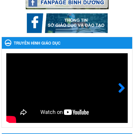
Ngày ban hành: 22/11/2023
Nhắc nhỡ thực hiện thanh toán không dùng tiền mặt các
khoản thu trong nhà trường năm học 2023-2024 và các năm
tiếp theo
Nhắc nhỡ thực hiện thanh toán không dùng tiền mặt các khoản
thu trong nhà trường năm học 2023-2024 và các năm tiếp theo
TRUYỀN HÌNH GIÁO DỤC
Ngày ban hành: 27/09/2023
Hưởng ứng cuộc thi Tìm hiểu Luật Phòng, chống ma túy
Hưởng ứng cuộc thi Tìm hiểu Luật Phòng, chống ma túy
Ngày ban hành: 06/09/2023
Về việc thống kê, lập danh sách đề xuất học sinh nhận học
bổng, hỗ trợ của Chương trình "Tiếp sức đến trường" năm
học 2023-2024
Next
Về việc thống kê, lập danh sách đề xuất học sinh nhận học bổng,
hỗ trợ của Chương trình "Tiếp sức đến trường" năm học 2023-
2024
Ngày ban hành: 22/08/2023
Triển khai Kế hoạch Triển khai các hoạt động hưởng ứng