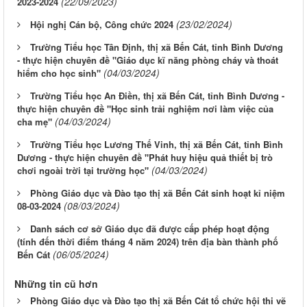
(22/09/2023)
2023-2024
(23/02/2024)
Hội nghị Cán bộ, Công chức 2024
Trường Tiểu học Tân Định, thị xã Bến Cát, tỉnh Bình Dương
- thực hiện chuyên đề "Giáo dục kĩ năng phòng cháy và thoát
(04/03/2024)
hiểm cho học sinh"
Trường Tiểu học An Điền, thị xã Bến Cát, tỉnh Bình Dương -
thực hiện chuyên đề "Học sinh trải nghiệm nơi làm việc của
(04/03/2024)
cha mẹ"
Trường Tiểu học Lương Thế Vinh, thị xã Bến Cát, tỉnh Bình
Dương - thực hiện chuyên đề "Phát huy hiệu quả thiết bị trò
(04/03/2024)
chơi ngoài trời tại trường học"
Phòng Giáo dục và Đào tạo thị xã Bến Cát sinh hoạt kỉ niệm
(08/03/2024)
08-03-2024
Danh sách cơ sở Giáo dục đã được cấp phép hoạt động
(tính đến thời điểm tháng 4 năm 2024) trên địa bàn thành phố
(06/05/2024)
Bến Cát
Những tin cũ hơn
Phòng Giáo dục và Đào tạo thị xã Bến Cát tổ chức hội thi vẽ