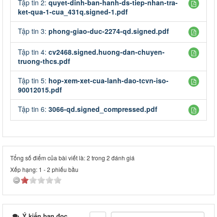
Tập tin 2:
quyet-dinh-ban-hanh-ds-tiep-nhan-tra-
ket-qua-1-cua_431q.signed-1.pdf
Tập tin 3:
phong-giao-duc-2274-qd.signed.pdf
Tập tin 4:
cv2468.signed.huong-dan-chuyen-
truong-thcs.pdf
Tập tin 5:
hop-xem-xet-cua-lanh-dao-tcvn-iso-
90012015.pdf
Tập tin 6:
3066-qd.signed_compressed.pdf
Tổng số điểm của bài viết là: 2 trong 2 đánh giá
Xếp hạng:
1
-
2
phiếu bầu
Ý kiến bạn đọc