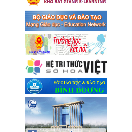
Kế hoạch thực hiện Chỉ thị số 16/CT-TTg ngày 27/05/2023 của
Thủ tướng Chính phủ về tăng cường phòng ngừa, đấu tranh tội
phạm, vi phạm pháp luật liên quan đến hoạt động tổ chức đánh
bạc và đánh bạc
Ngày ban hành: 04/03/2024
Kế hoạch Tổ chức Hội trại truyền thống học sinh thị xã Bến
Cát Lần thứ VIII, năm học 2023-2024
Kế hoạch Tổ chức Hội trại truyền thống học sinh thị xã Bến Cát
Lần thứ VIII, năm học 2023-2024
Ngày ban hành: 28/12/2023
Phối hợp rà soát nhu cầu tiêm vắc xin phòng Covid 19
Phối hợp rà soát nhu cầu tiêm vắc xin phòng Covid 19
Ngày ban hành: 22/11/2023
Phát động, triển khai Cuộc thi " An toàn giao thông cho nụ
cười ngày mai" dành cho học sinh và giáo viên trung học
năm học 2023-2024
Phát động, triển khai Cuộc thi " An toàn giao thông cho nụ cười
ngày mai" dành cho học sinh và giáo viên trung học năm học
2023-2024