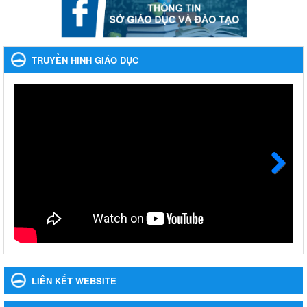
khoản thu trong nhà trường năm học 2023-2024 và các năm
tiếp theo
Nhắc nhỡ thực hiện thanh toán không dùng tiền mặt các khoản
thu trong nhà trường năm học 2023-2024 và các năm tiếp theo
TRUYỀN HÌNH GIÁO DỤC
Ngày ban hành: 27/09/2023
Hưởng ứng cuộc thi Tìm hiểu Luật Phòng, chống ma túy
Hưởng ứng cuộc thi Tìm hiểu Luật Phòng, chống ma túy
Ngày ban hành: 06/09/2023
Về việc thống kê, lập danh sách đề xuất học sinh nhận học
bổng, hỗ trợ của Chương trình "Tiếp sức đến trường" năm
học 2023-2024
Next
Về việc thống kê, lập danh sách đề xuất học sinh nhận học bổng,
hỗ trợ của Chương trình "Tiếp sức đến trường" năm học 2023-
2024
Ngày ban hành: 22/08/2023
Triển khai Kế hoạch Triển khai các hoạt động hưởng ứng
phong trào vệ sinh yêu nước nâng cao sức khỏe nhân dân
LIÊN KẾT WEBSITE
năm 2023
Triển khai Kế hoạch Triển khai các hoạt động hưởng ứng phong