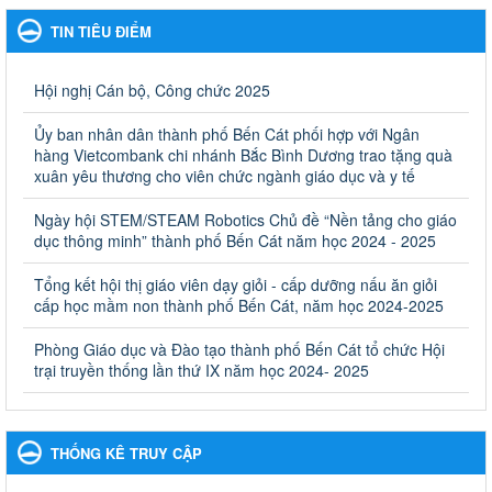
Giáo dục và Đào tạo thành phố Bến Cát
TIN TIÊU ĐIỂM
Kế hoạch Phổ biến, giáo dục pháp luật năm 2025 của ngành
Giáo dục và Đào tạo thành phố Bến Cát
Ngày ban hành: 28/02/2025
Hội nghị Cán bộ, Công chức 2025
Quyết định công bố thủ tục hành chính bị bãi bỏ trong lĩnh
Ủy ban nhân dân thành phố Bến Cát phối hợp với Ngân
vực giáo dục đào tạo thuộc hệ giáo dục quốc dân và cơ sở
hàng Vietcombank chi nhánh Bắc Bình Dương trao tặng quà
giáo dục khác thuộc thẩm quyền giải quyết của Sở Giáo dục
xuân yêu thương cho viên chức ngành giáo dục và y tế
và Đào tạo, Ủy ban nhân dân cấp huyện
Ngày hội STEM/STEAM Robotics Chủ đề “Nền tảng cho giáo
Quyết định công bố thủ tục hành chính bị bãi bỏ trong lĩnh vực
dục thông minh” thành phố Bến Cát năm học 2024 - 2025
giáo dục đào tạo thuộc hệ giáo dục quốc dân và cơ sở giáo dục
khác thuộc thẩm quyền giải quyết của Sở Giáo dục và Đào tạo,
Ủy ban nhân dân cấp huyện
Tổng kết hội thị giáo viên dạy giỏi - cấp dưỡng nấu ăn giỏi
cấp học mầm non thành phố Bến Cát, năm học 2024-2025
Ngày ban hành: 30/09/2024
Phòng Giáo dục và Đào tạo thành phố Bến Cát tổ chức Hội
Hướng dẫn thực hiện nhiệm vụ giáo dục tiểu học năm học
trại truyền thống lần thứ IX năm học 2024- 2025
2024-2025
Hướng dẫn thực hiện nhiệm vụ giáo dục tiểu học năm học 2024-
2025
Ngày ban hành: 26/09/2024
THỐNG KÊ TRUY CẬP
Tổ chức các hoạt động hè cho học sinh năm 2024