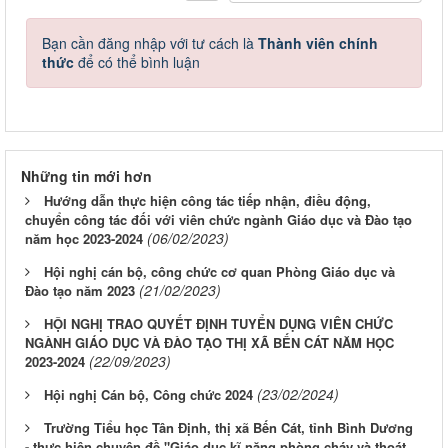
Bạn cần đăng nhập với tư cách là
Thành viên chính
thức
để có thể bình luận
Những tin mới hơn
Hướng dẫn thực hiện công tác tiếp nhận, điều động,
chuyển công tác đối với viên chức ngành Giáo dục và Đào tạo
(06/02/2023)
năm học 2023-2024
Hội nghị cán bộ, công chức cơ quan Phòng Giáo dục và
(21/02/2023)
Đào tạo năm 2023
HỘI NGHỊ TRAO QUYẾT ĐỊNH TUYỂN DỤNG VIÊN CHỨC
NGÀNH GIÁO DỤC VÀ ĐÀO TẠO THỊ XÃ BẾN CÁT NĂM HỌC
(22/09/2023)
2023-2024
(23/02/2024)
Hội nghị Cán bộ, Công chức 2024
Trường Tiểu học Tân Định, thị xã Bến Cát, tỉnh Bình Dương
- thực hiện chuyên đề "Giáo dục kĩ năng phòng cháy và thoát