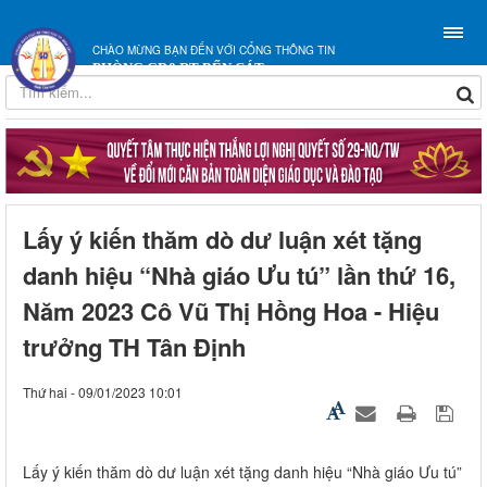
CHÀO MỪNG BẠN ĐẾN VỚI CỔNG THÔNG TIN
PHÒNG GD&ĐT BẾN CÁT
Lấy ý kiến thăm dò dư luận xét tặng
danh hiệu “Nhà giáo Ưu tú” lần thứ 16,
Năm 2023 Cô Vũ Thị Hồng Hoa - Hiệu
trưởng TH Tân Định
Thứ hai - 09/01/2023 10:01
Lấy ý kiến thăm dò dư luận xét tặng danh hiệu “Nhà giáo Ưu tú”