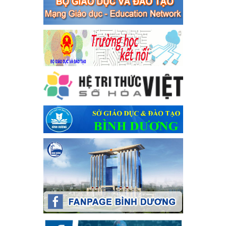
bạc và đánh bạc
Ngày ban hành: 04/03/2024
Kế hoạch Tổ chức Hội trại truyền thống học sinh thị xã Bến
Cát Lần thứ VIII, năm học 2023-2024
Kế hoạch Tổ chức Hội trại truyền thống học sinh thị xã Bến Cát
Lần thứ VIII, năm học 2023-2024
Ngày ban hành: 28/12/2023
Phối hợp rà soát nhu cầu tiêm vắc xin phòng Covid 19
Phối hợp rà soát nhu cầu tiêm vắc xin phòng Covid 19
Ngày ban hành: 22/11/2023
Phát động, triển khai Cuộc thi " An toàn giao thông cho nụ
cười ngày mai" dành cho học sinh và giáo viên trung học
năm học 2023-2024
Phát động, triển khai Cuộc thi " An toàn giao thông cho nụ cười
ngày mai" dành cho học sinh và giáo viên trung học năm học
2023-2024
Ngày ban hành: 22/11/2023
Nhắc nhỡ thực hiện thanh toán không dùng tiền mặt các