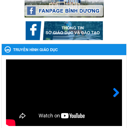
2023-2024
Ngày ban hành: 22/11/2023
Nhắc nhỡ thực hiện thanh toán không dùng tiền mặt các
khoản thu trong nhà trường năm học 2023-2024 và các năm
tiếp theo
Nhắc nhỡ thực hiện thanh toán không dùng tiền mặt các khoản
thu trong nhà trường năm học 2023-2024 và các năm tiếp theo
TRUYỀN HÌNH GIÁO DỤC
Ngày ban hành: 27/09/2023
Hưởng ứng cuộc thi Tìm hiểu Luật Phòng, chống ma túy
Hưởng ứng cuộc thi Tìm hiểu Luật Phòng, chống ma túy
Ngày ban hành: 06/09/2023
Về việc thống kê, lập danh sách đề xuất học sinh nhận học
bổng, hỗ trợ của Chương trình "Tiếp sức đến trường" năm
học 2023-2024
Next
Về việc thống kê, lập danh sách đề xuất học sinh nhận học bổng,
hỗ trợ của Chương trình "Tiếp sức đến trường" năm học 2023-
2024
Ngày ban hành: 22/08/2023