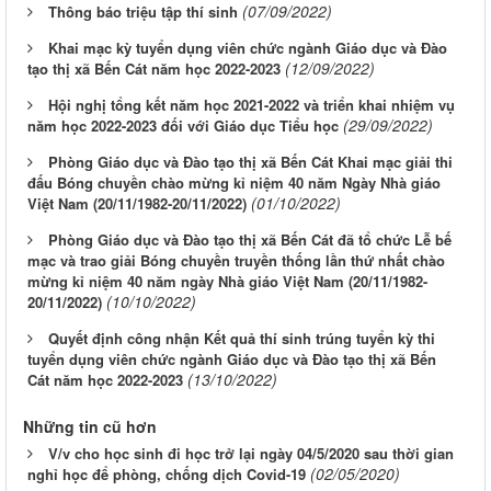
(07/09/2022)
Thông báo triệu tập thí sinh
Khai mạc kỳ tuyển dụng viên chức ngành Giáo dục và Đào
(12/09/2022)
tạo thị xã Bến Cát năm học 2022-2023
Hội nghị tổng kết năm học 2021-2022 và triển khai nhiệm vụ
(29/09/2022)
năm học 2022-2023 đối với Giáo dục Tiểu học
Phòng Giáo dục và Đào tạo thị xã Bến Cát Khai mạc giải thi
đấu Bóng chuyền chào mừng kỉ niệm 40 năm Ngày Nhà giáo
(01/10/2022)
Việt Nam (20/11/1982-20/11/2022)
Phòng Giáo dục và Đào tạo thị xã Bến Cát đã tổ chức Lễ bế
mạc và trao giải Bóng chuyền truyền thống lần thứ nhất chào
mừng kỉ niệm 40 năm ngày Nhà giáo Việt Nam (20/11/1982-
(10/10/2022)
20/11/2022)
Quyết định công nhận Kết quả thí sinh trúng tuyển kỳ thi
tuyển dụng viên chức ngành Giáo dục và Đào tạo thị xã Bến
(13/10/2022)
Cát năm học 2022-2023
Những tin cũ hơn
V/v cho học sinh đi học trở lại ngày 04/5/2020 sau thời gian
(02/05/2020)
nghỉ học để phòng, chống dịch Covid-19