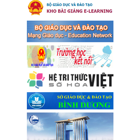
tổ chức đánh bạc và đánh bạc
Kế hoạch thực hiện Chỉ thị số 16/CT-TTg ngày 27/05/2023 của
Thủ tướng Chính phủ về tăng cường phòng ngừa, đấu tranh tội
phạm, vi phạm pháp luật liên quan đến hoạt động tổ chức đánh
bạc và đánh bạc
Ngày ban hành: 04/03/2024
Kế hoạch Tổ chức Hội trại truyền thống học sinh thị xã Bến
Cát Lần thứ VIII, năm học 2023-2024
Kế hoạch Tổ chức Hội trại truyền thống học sinh thị xã Bến Cát
Lần thứ VIII, năm học 2023-2024
Ngày ban hành: 28/12/2023
Phối hợp rà soát nhu cầu tiêm vắc xin phòng Covid 19
Phối hợp rà soát nhu cầu tiêm vắc xin phòng Covid 19
Ngày ban hành: 22/11/2023
Phát động, triển khai Cuộc thi " An toàn giao thông cho nụ
cười ngày mai" dành cho học sinh và giáo viên trung học
năm học 2023-2024
Phát động, triển khai Cuộc thi " An toàn giao thông cho nụ cười
ngày mai" dành cho học sinh và giáo viên trung học năm học