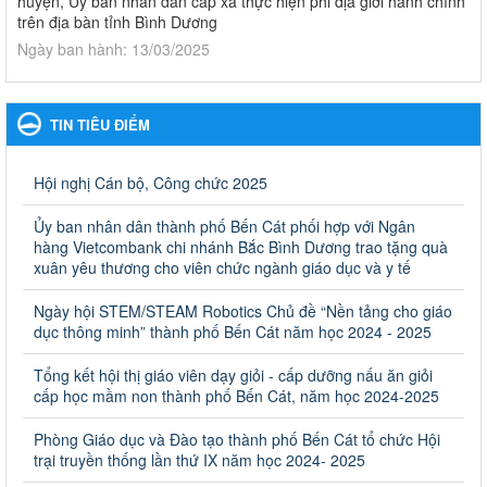
huyện, Ủy ban nhân dân cấp xã thực hiện phi địa giới hành chính
trên địa bàn tỉnh Bình Dương
Ngày ban hành: 13/03/2025
Kế hoạch Phổ biến, giáo dục pháp luật năm 2025 của ngành
Giáo dục và Đào tạo thành phố Bến Cát
TIN TIÊU ĐIỂM
Kế hoạch Phổ biến, giáo dục pháp luật năm 2025 của ngành
Giáo dục và Đào tạo thành phố Bến Cát
Ngày ban hành: 28/02/2025
Hội nghị Cán bộ, Công chức 2025
Quyết định công bố thủ tục hành chính bị bãi bỏ trong lĩnh
Ủy ban nhân dân thành phố Bến Cát phối hợp với Ngân
vực giáo dục đào tạo thuộc hệ giáo dục quốc dân và cơ sở
hàng Vietcombank chi nhánh Bắc Bình Dương trao tặng quà
giáo dục khác thuộc thẩm quyền giải quyết của Sở Giáo dục
xuân yêu thương cho viên chức ngành giáo dục và y tế
và Đào tạo, Ủy ban nhân dân cấp huyện
Ngày hội STEM/STEAM Robotics Chủ đề “Nền tảng cho giáo
Quyết định công bố thủ tục hành chính bị bãi bỏ trong lĩnh vực
dục thông minh” thành phố Bến Cát năm học 2024 - 2025
giáo dục đào tạo thuộc hệ giáo dục quốc dân và cơ sở giáo dục
khác thuộc thẩm quyền giải quyết của Sở Giáo dục và Đào tạo,
Ủy ban nhân dân cấp huyện
Tổng kết hội thị giáo viên dạy giỏi - cấp dưỡng nấu ăn giỏi
cấp học mầm non thành phố Bến Cát, năm học 2024-2025
Ngày ban hành: 30/09/2024
Phòng Giáo dục và Đào tạo thành phố Bến Cát tổ chức Hội
Hướng dẫn thực hiện nhiệm vụ giáo dục tiểu học năm học
trại truyền thống lần thứ IX năm học 2024- 2025
2024-2025
Hướng dẫn thực hiện nhiệm vụ giáo dục tiểu học năm học 2024-