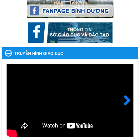
2023-2024
Ngày ban hành: 22/11/2023
Nhắc nhỡ thực hiện thanh toán không dùng tiền mặt các
khoản thu trong nhà trường năm học 2023-2024 và các năm
tiếp theo
Nhắc nhỡ thực hiện thanh toán không dùng tiền mặt các khoản
thu trong nhà trường năm học 2023-2024 và các năm tiếp theo
TRUYỀN HÌNH GIÁO DỤC
Ngày ban hành: 27/09/2023
Hưởng ứng cuộc thi Tìm hiểu Luật Phòng, chống ma túy
Hưởng ứng cuộc thi Tìm hiểu Luật Phòng, chống ma túy
Ngày ban hành: 06/09/2023
Về việc thống kê, lập danh sách đề xuất học sinh nhận học
bổng, hỗ trợ của Chương trình "Tiếp sức đến trường" năm
học 2023-2024
Next
Về việc thống kê, lập danh sách đề xuất học sinh nhận học bổng,
hỗ trợ của Chương trình "Tiếp sức đến trường" năm học 2023-
2024
Ngày ban hành: 22/08/2023