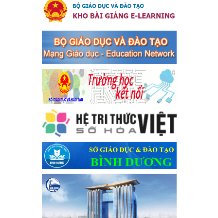
tổ chức đánh bạc và đánh bạc
Kế hoạch thực hiện Chỉ thị số 16/CT-TTg ngày 27/05/2023 của
Thủ tướng Chính phủ về tăng cường phòng ngừa, đấu tranh tội
phạm, vi phạm pháp luật liên quan đến hoạt động tổ chức đánh
bạc và đánh bạc
Ngày ban hành: 04/03/2024
Kế hoạch Tổ chức Hội trại truyền thống học sinh thị xã Bến
Cát Lần thứ VIII, năm học 2023-2024
Kế hoạch Tổ chức Hội trại truyền thống học sinh thị xã Bến Cát
Lần thứ VIII, năm học 2023-2024
Ngày ban hành: 28/12/2023
Phối hợp rà soát nhu cầu tiêm vắc xin phòng Covid 19
Phối hợp rà soát nhu cầu tiêm vắc xin phòng Covid 19
Ngày ban hành: 22/11/2023
Phát động, triển khai Cuộc thi " An toàn giao thông cho nụ
cười ngày mai" dành cho học sinh và giáo viên trung học
năm học 2023-2024
Phát động, triển khai Cuộc thi " An toàn giao thông cho nụ cười
ngày mai" dành cho học sinh và giáo viên trung học năm học