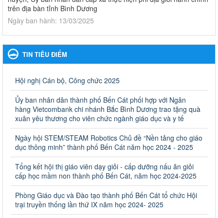
trên địa bàn tỉnh Bình Dương
Ngày ban hành: 13/03/2025
Kế hoạch Phổ biến, giáo dục pháp luật năm 2025 của ngành
Giáo dục và Đào tạo thành phố Bến Cát
TIN TIÊU ĐIỂM
Kế hoạch Phổ biến, giáo dục pháp luật năm 2025 của ngành
Giáo dục và Đào tạo thành phố Bến Cát
Ngày ban hành: 28/02/2025
Hội nghị Cán bộ, Công chức 2025
Quyết định công bố thủ tục hành chính bị bãi bỏ trong lĩnh
Ủy ban nhân dân thành phố Bến Cát phối hợp với Ngân
vực giáo dục đào tạo thuộc hệ giáo dục quốc dân và cơ sở
hàng Vietcombank chi nhánh Bắc Bình Dương trao tặng quà
giáo dục khác thuộc thẩm quyền giải quyết của Sở Giáo dục
xuân yêu thương cho viên chức ngành giáo dục và y tế
và Đào tạo, Ủy ban nhân dân cấp huyện
Ngày hội STEM/STEAM Robotics Chủ đề “Nền tảng cho giáo
Quyết định công bố thủ tục hành chính bị bãi bỏ trong lĩnh vực
dục thông minh” thành phố Bến Cát năm học 2024 - 2025
giáo dục đào tạo thuộc hệ giáo dục quốc dân và cơ sở giáo dục
khác thuộc thẩm quyền giải quyết của Sở Giáo dục và Đào tạo,
Ủy ban nhân dân cấp huyện
Tổng kết hội thị giáo viên dạy giỏi - cấp dưỡng nấu ăn giỏi
cấp học mầm non thành phố Bến Cát, năm học 2024-2025
Ngày ban hành: 30/09/2024
Phòng Giáo dục và Đào tạo thành phố Bến Cát tổ chức Hội
Hướng dẫn thực hiện nhiệm vụ giáo dục tiểu học năm học
trại truyền thống lần thứ IX năm học 2024- 2025
2024-2025
Hướng dẫn thực hiện nhiệm vụ giáo dục tiểu học năm học 2024-