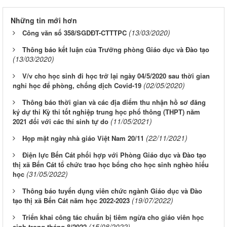
Những tin mới hơn
(13/03/2020)
Công văn số 358/SGDĐT-CTTTPC
Thông báo kết luận của Trưởng phòng Giáo dục và Đào tạo
(13/03/2020)
V/v cho học sinh đi học trở lại ngày 04/5/2020 sau thời gian
(02/05/2020)
nghỉ học để phòng, chống dịch Covid-19
Thông báo thời gian và các địa điểm thu nhận hồ sơ đăng
ký dự thi Kỳ thi tốt nghiệp trung học phổ thông (THPT) năm
(11/05/2021)
2021 đối với các thí sinh tự do
(22/11/2021)
Họp mặt ngày nhà giáo Việt Nam 20/11
Điện lực Bến Cát phối hợp với Phòng Giáo dục và Đào tạo
thị xã Bến Cát tổ chức trao học bổng cho học sinh nghèo hiếu
(31/05/2022)
học
Thông báo tuyển dụng viên chức ngành Giáo dục và Đào
(19/07/2022)
tạo thị xã Bến Cát năm học 2022-2023
Triển khai công tác chuẩn bị tiêm ngừa cho giáo viên học
(15/08/2022)
sinh trong tháng 8/2022