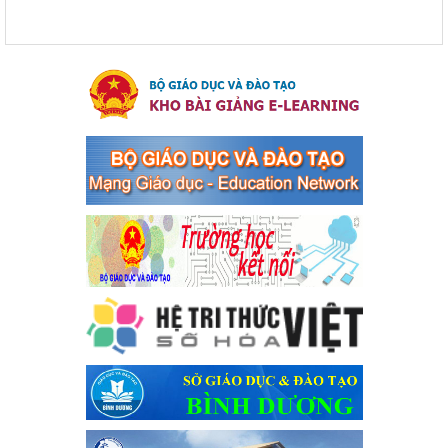
Kế hoạch thực hiện Chỉ thị số 16/CT-TTg ngày 27/05/2023
của Thủ tướng Chính phủ về tăng cường phòng ngừa, đấu
tranh tội phạm, vi phạm pháp luật liên quan đến hoạt động
tổ chức đánh bạc và đánh bạc
Kế hoạch thực hiện Chỉ thị số 16/CT-TTg ngày 27/05/2023 của
Thủ tướng Chính phủ về tăng cường phòng ngừa, đấu tranh tội
phạm, vi phạm pháp luật liên quan đến hoạt động tổ chức đánh
bạc và đánh bạc
Ngày ban hành: 04/03/2024
Kế hoạch Tổ chức Hội trại truyền thống học sinh thị xã Bến
Cát Lần thứ VIII, năm học 2023-2024
Kế hoạch Tổ chức Hội trại truyền thống học sinh thị xã Bến Cát
Lần thứ VIII, năm học 2023-2024
Ngày ban hành: 28/12/2023
Phối hợp rà soát nhu cầu tiêm vắc xin phòng Covid 19
Phối hợp rà soát nhu cầu tiêm vắc xin phòng Covid 19
Ngày ban hành: 22/11/2023
Phát động, triển khai Cuộc thi " An toàn giao thông cho nụ