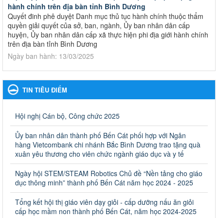
hành chính trên địa bàn tỉnh Bình Dương
Quyết đinh phê duyệt Danh mục thủ tục hành chính thuộc thẩm
quyền giải quyết của sở, ban, ngành, Ủy ban nhân dân cấp
huyện, Ủy ban nhân dân cấp xã thực hiện phi địa giới hành chính
trên địa bàn tỉnh Bình Dương
Ngày ban hành: 13/03/2025
Kế hoạch Phổ biến, giáo dục pháp luật năm 2025 của ngành
Giáo dục và Đào tạo thành phố Bến Cát
TIN TIÊU ĐIỂM
Kế hoạch Phổ biến, giáo dục pháp luật năm 2025 của ngành
Giáo dục và Đào tạo thành phố Bến Cát
Ngày ban hành: 28/02/2025
Hội nghị Cán bộ, Công chức 2025
Quyết định công bố thủ tục hành chính bị bãi bỏ trong lĩnh
Ủy ban nhân dân thành phố Bến Cát phối hợp với Ngân
vực giáo dục đào tạo thuộc hệ giáo dục quốc dân và cơ sở
hàng Vietcombank chi nhánh Bắc Bình Dương trao tặng quà
giáo dục khác thuộc thẩm quyền giải quyết của Sở Giáo dục
xuân yêu thương cho viên chức ngành giáo dục và y tế
và Đào tạo, Ủy ban nhân dân cấp huyện
Ngày hội STEM/STEAM Robotics Chủ đề “Nền tảng cho giáo
Quyết định công bố thủ tục hành chính bị bãi bỏ trong lĩnh vực
dục thông minh” thành phố Bến Cát năm học 2024 - 2025
giáo dục đào tạo thuộc hệ giáo dục quốc dân và cơ sở giáo dục
khác thuộc thẩm quyền giải quyết của Sở Giáo dục và Đào tạo,
Ủy ban nhân dân cấp huyện
Tổng kết hội thị giáo viên dạy giỏi - cấp dưỡng nấu ăn giỏi
cấp học mầm non thành phố Bến Cát, năm học 2024-2025
Ngày ban hành: 30/09/2024