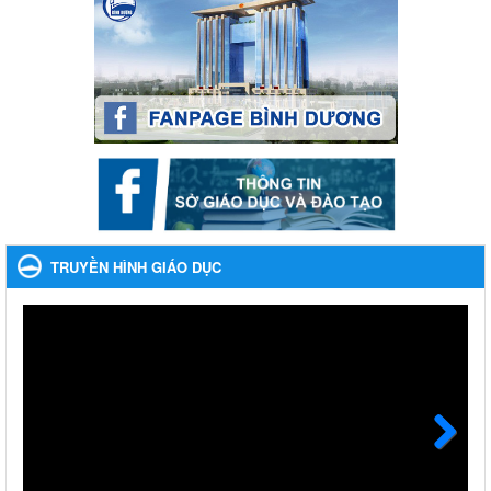
cười ngày mai" dành cho học sinh và giáo viên trung học
năm học 2023-2024
Phát động, triển khai Cuộc thi " An toàn giao thông cho nụ cười
ngày mai" dành cho học sinh và giáo viên trung học năm học
2023-2024
Ngày ban hành: 22/11/2023
Nhắc nhỡ thực hiện thanh toán không dùng tiền mặt các
khoản thu trong nhà trường năm học 2023-2024 và các năm
tiếp theo
Nhắc nhỡ thực hiện thanh toán không dùng tiền mặt các khoản
thu trong nhà trường năm học 2023-2024 và các năm tiếp theo
TRUYỀN HÌNH GIÁO DỤC
Ngày ban hành: 27/09/2023
Hưởng ứng cuộc thi Tìm hiểu Luật Phòng, chống ma túy
Hưởng ứng cuộc thi Tìm hiểu Luật Phòng, chống ma túy
Ngày ban hành: 06/09/2023
Về việc thống kê, lập danh sách đề xuất học sinh nhận học
bổng, hỗ trợ của Chương trình "Tiếp sức đến trường" năm
học 2023-2024
Next
Về việc thống kê, lập danh sách đề xuất học sinh nhận học bổng,