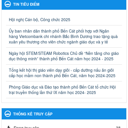
Giáo dục và Đào tạo thành phố Bến Cát
TIN TIÊU ĐIỂM
Kế hoạch Phổ biến, giáo dục pháp luật năm 2025 của ngành
Giáo dục và Đào tạo thành phố Bến Cát
Ngày ban hành: 28/02/2025
Hội nghị Cán bộ, Công chức 2025
Quyết định công bố thủ tục hành chính bị bãi bỏ trong lĩnh
Ủy ban nhân dân thành phố Bến Cát phối hợp với Ngân
vực giáo dục đào tạo thuộc hệ giáo dục quốc dân và cơ sở
hàng Vietcombank chi nhánh Bắc Bình Dương trao tặng quà
giáo dục khác thuộc thẩm quyền giải quyết của Sở Giáo dục
xuân yêu thương cho viên chức ngành giáo dục và y tế
và Đào tạo, Ủy ban nhân dân cấp huyện
Ngày hội STEM/STEAM Robotics Chủ đề “Nền tảng cho giáo
Quyết định công bố thủ tục hành chính bị bãi bỏ trong lĩnh vực
dục thông minh” thành phố Bến Cát năm học 2024 - 2025
giáo dục đào tạo thuộc hệ giáo dục quốc dân và cơ sở giáo dục
khác thuộc thẩm quyền giải quyết của Sở Giáo dục và Đào tạo,
Ủy ban nhân dân cấp huyện
Tổng kết hội thị giáo viên dạy giỏi - cấp dưỡng nấu ăn giỏi
cấp học mầm non thành phố Bến Cát, năm học 2024-2025
Ngày ban hành: 30/09/2024
Phòng Giáo dục và Đào tạo thành phố Bến Cát tổ chức Hội
Hướng dẫn thực hiện nhiệm vụ giáo dục tiểu học năm học
trại truyền thống lần thứ IX năm học 2024- 2025
2024-2025
Hướng dẫn thực hiện nhiệm vụ giáo dục tiểu học năm học 2024-
2025
Ngày ban hành: 26/09/2024
THỐNG KÊ TRUY CẬP
Tổ chức các hoạt động hè cho học sinh năm 2024
Đang truy cập
38