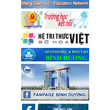
Ngày ban hành: 04/03/2024
Kế hoạch Tổ chức Hội trại truyền thống học sinh thị xã Bến
Cát Lần thứ VIII, năm học 2023-2024
Kế hoạch Tổ chức Hội trại truyền thống học sinh thị xã Bến Cát
Lần thứ VIII, năm học 2023-2024
Ngày ban hành: 28/12/2023
Phối hợp rà soát nhu cầu tiêm vắc xin phòng Covid 19
Phối hợp rà soát nhu cầu tiêm vắc xin phòng Covid 19
Ngày ban hành: 22/11/2023
Phát động, triển khai Cuộc thi " An toàn giao thông cho nụ
cười ngày mai" dành cho học sinh và giáo viên trung học
năm học 2023-2024
Phát động, triển khai Cuộc thi " An toàn giao thông cho nụ cười
ngày mai" dành cho học sinh và giáo viên trung học năm học
2023-2024
Ngày ban hành: 22/11/2023
Nhắc nhỡ thực hiện thanh toán không dùng tiền mặt các
khoản thu trong nhà trường năm học 2023-2024 và các năm