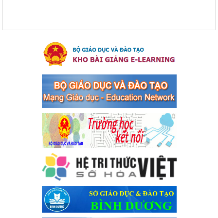
Ngày ban hành: 04/03/2024
Kế hoạch thực hiện Chỉ thị số 16/CT-TTg ngày 27/05/2023
của Thủ tướng Chính phủ về tăng cường phòng ngừa, đấu
tranh tội phạm, vi phạm pháp luật liên quan đến hoạt động
tổ chức đánh bạc và đánh bạc
Kế hoạch thực hiện Chỉ thị số 16/CT-TTg ngày 27/05/2023 của
Thủ tướng Chính phủ về tăng cường phòng ngừa, đấu tranh tội
phạm, vi phạm pháp luật liên quan đến hoạt động tổ chức đánh
bạc và đánh bạc
Ngày ban hành: 04/03/2024
Kế hoạch Tổ chức Hội trại truyền thống học sinh thị xã Bến
Cát Lần thứ VIII, năm học 2023-2024
Kế hoạch Tổ chức Hội trại truyền thống học sinh thị xã Bến Cát
Lần thứ VIII, năm học 2023-2024
Ngày ban hành: 28/12/2023
Phối hợp rà soát nhu cầu tiêm vắc xin phòng Covid 19
Phối hợp rà soát nhu cầu tiêm vắc xin phòng Covid 19
Ngày ban hành: 22/11/2023