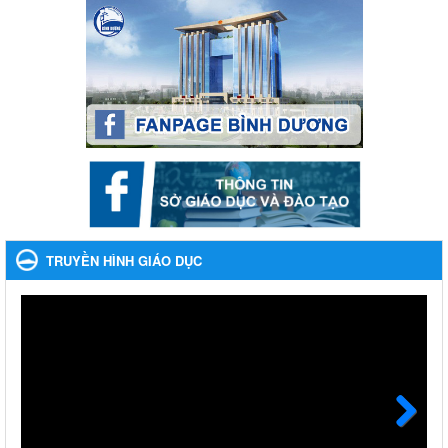
Phát động, triển khai Cuộc thi " An toàn giao thông cho nụ
cười ngày mai" dành cho học sinh và giáo viên trung học
năm học 2023-2024
Phát động, triển khai Cuộc thi " An toàn giao thông cho nụ cười
ngày mai" dành cho học sinh và giáo viên trung học năm học
2023-2024
Ngày ban hành: 22/11/2023
Nhắc nhỡ thực hiện thanh toán không dùng tiền mặt các
khoản thu trong nhà trường năm học 2023-2024 và các năm
tiếp theo
Nhắc nhỡ thực hiện thanh toán không dùng tiền mặt các khoản
thu trong nhà trường năm học 2023-2024 và các năm tiếp theo
TRUYỀN HÌNH GIÁO DỤC
Ngày ban hành: 27/09/2023
Hưởng ứng cuộc thi Tìm hiểu Luật Phòng, chống ma túy
Hưởng ứng cuộc thi Tìm hiểu Luật Phòng, chống ma túy
Ngày ban hành: 06/09/2023
Về việc thống kê, lập danh sách đề xuất học sinh nhận học
bổng, hỗ trợ của Chương trình "Tiếp sức đến trường" năm
học 2023-2024
Next