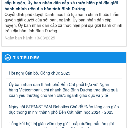
cấp huyện, Ủy ban nhân dân cấp xã thực hiện phi địa giới
hành chính trên địa bàn tỉnh Bình Dương
Quyết đinh phê duyệt Danh mục thủ tục hành chính thuộc thẩm
quyền giải quyết của sở, ban, ngành, Ủy ban nhân dân cấp
huyện, Ủy ban nhân dân cấp xã thực hiện phi địa giới hành chính
trên địa bàn tỉnh Bình Dương
Ngày ban hành: 13/03/2025
Kế hoạch Phổ biến, giáo dục pháp luật năm 2025 của ngành
Giáo dục và Đào tạo thành phố Bến Cát
TIN TIÊU ĐIỂM
Kế hoạch Phổ biến, giáo dục pháp luật năm 2025 của ngành
Giáo dục và Đào tạo thành phố Bến Cát
Ngày ban hành: 28/02/2025
Hội nghị Cán bộ, Công chức 2025
Quyết định công bố thủ tục hành chính bị bãi bỏ trong lĩnh
Ủy ban nhân dân thành phố Bến Cát phối hợp với Ngân
vực giáo dục đào tạo thuộc hệ giáo dục quốc dân và cơ sở
hàng Vietcombank chi nhánh Bắc Bình Dương trao tặng quà
giáo dục khác thuộc thẩm quyền giải quyết của Sở Giáo dục
xuân yêu thương cho viên chức ngành giáo dục và y tế
và Đào tạo, Ủy ban nhân dân cấp huyện
Ngày hội STEM/STEAM Robotics Chủ đề “Nền tảng cho giáo
Quyết định công bố thủ tục hành chính bị bãi bỏ trong lĩnh vực
dục thông minh” thành phố Bến Cát năm học 2024 - 2025
giáo dục đào tạo thuộc hệ giáo dục quốc dân và cơ sở giáo dục
khác thuộc thẩm quyền giải quyết của Sở Giáo dục và Đào tạo,
Ủy ban nhân dân cấp huyện
Tổng kết hội thị giáo viên dạy giỏi - cấp dưỡng nấu ăn giỏi