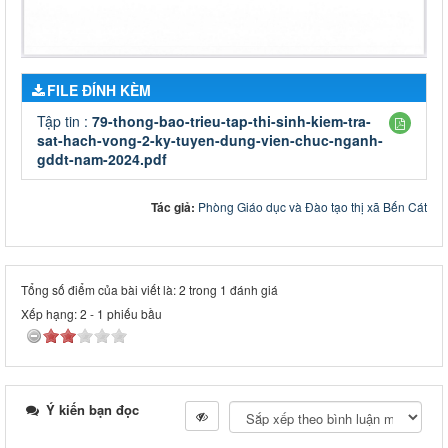
FILE ĐÍNH KÈM
Tập tin :
79-thong-bao-trieu-tap-thi-sinh-kiem-tra-
sat-hach-vong-2-ky-tuyen-dung-vien-chuc-nganh-
gddt-nam-2024.pdf
Tác giả:
Phòng Giáo dục và Đào tạo thị xã Bến Cát
Tổng số điểm của bài viết là: 2 trong 1 đánh giá
Xếp hạng:
2
-
1
phiếu bầu
Ý kiến bạn đọc