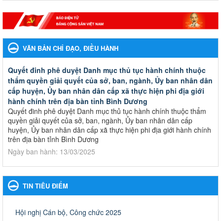
VĂN BẢN CHỈ ĐẠO, ĐIỀU HÀNH
Quyết đinh phê duyệt Danh mục thủ tục hành chính thuộc
thẩm quyền giải quyết của sở, ban, ngành, Ủy ban nhân dân
cấp huyện, Ủy ban nhân dân cấp xã thực hiện phi địa giới
hành chính trên địa bàn tỉnh Bình Dương
Quyết đinh phê duyệt Danh mục thủ tục hành chính thuộc thẩm
quyền giải quyết của sở, ban, ngành, Ủy ban nhân dân cấp
huyện, Ủy ban nhân dân cấp xã thực hiện phi địa giới hành chính
trên địa bàn tỉnh Bình Dương
Ngày ban hành: 13/03/2025
Kế hoạch Phổ biến, giáo dục pháp luật năm 2025 của ngành
Giáo dục và Đào tạo thành phố Bến Cát
TIN TIÊU ĐIỂM
Kế hoạch Phổ biến, giáo dục pháp luật năm 2025 của ngành
Giáo dục và Đào tạo thành phố Bến Cát
Ngày ban hành: 28/02/2025
Hội nghị Cán bộ, Công chức 2025