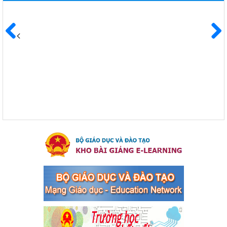
Ngày ban hành: 04/03/2024
Kế hoạch Triển khai công tác tuyên truyền, đảm bảo trật tự,
an toàn giao thông năm 2024 tại các cơ sở giáo dục trên địa
Trước
Sau
bàn thị xã Bến Cát
Kế hoạch Triển khai công tác tuyên truyền, đảm bảo trật tự, an
toàn giao thông năm 2024 tại các cơ sở giáo dục trên địa bàn thị
xã Bến Cát
Ngày ban hành: 04/03/2024
Kế hoạch thực hiện Chỉ thị số 16/CT-TTg ngày 27/05/2023
của Thủ tướng Chính phủ về tăng cường phòng ngừa, đấu
tranh tội phạm, vi phạm pháp luật liên quan đến hoạt động
tổ chức đánh bạc và đánh bạc
Kế hoạch thực hiện Chỉ thị số 16/CT-TTg ngày 27/05/2023 của
Thủ tướng Chính phủ về tăng cường phòng ngừa, đấu tranh tội
phạm, vi phạm pháp luật liên quan đến hoạt động tổ chức đánh
bạc và đánh bạc
Ngày ban hành: 04/03/2024
Kế hoạch Tổ chức Hội trại truyền thống học sinh thị xã Bến
Cát Lần thứ VIII, năm học 2023-2024