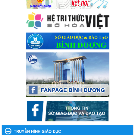
Kế hoạch Tổ chức Hội trại truyền thống học sinh thị xã Bến Cát
Lần thứ VIII, năm học 2023-2024
Ngày ban hành: 28/12/2023
Phối hợp rà soát nhu cầu tiêm vắc xin phòng Covid 19
Phối hợp rà soát nhu cầu tiêm vắc xin phòng Covid 19
Ngày ban hành: 22/11/2023
Phát động, triển khai Cuộc thi " An toàn giao thông cho nụ
cười ngày mai" dành cho học sinh và giáo viên trung học
năm học 2023-2024
Phát động, triển khai Cuộc thi " An toàn giao thông cho nụ cười
ngày mai" dành cho học sinh và giáo viên trung học năm học
2023-2024
Ngày ban hành: 22/11/2023
Nhắc nhỡ thực hiện thanh toán không dùng tiền mặt các
khoản thu trong nhà trường năm học 2023-2024 và các năm
tiếp theo
Nhắc nhỡ thực hiện thanh toán không dùng tiền mặt các khoản
thu trong nhà trường năm học 2023-2024 và các năm tiếp theo
TRUYỀN HÌNH GIÁO DỤC
Ngày ban hành: 27/09/2023