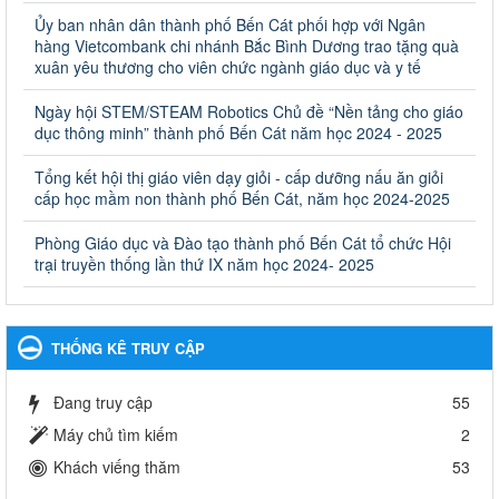
Quyết định công bố thủ tục hành chính bị bãi bỏ trong lĩnh
Ủy ban nhân dân thành phố Bến Cát phối hợp với Ngân
vực giáo dục đào tạo thuộc hệ giáo dục quốc dân và cơ sở
hàng Vietcombank chi nhánh Bắc Bình Dương trao tặng quà
giáo dục khác thuộc thẩm quyền giải quyết của Sở Giáo dục
xuân yêu thương cho viên chức ngành giáo dục và y tế
và Đào tạo, Ủy ban nhân dân cấp huyện
Ngày hội STEM/STEAM Robotics Chủ đề “Nền tảng cho giáo
Quyết định công bố thủ tục hành chính bị bãi bỏ trong lĩnh vực
dục thông minh” thành phố Bến Cát năm học 2024 - 2025
giáo dục đào tạo thuộc hệ giáo dục quốc dân và cơ sở giáo dục
khác thuộc thẩm quyền giải quyết của Sở Giáo dục và Đào tạo,
Ủy ban nhân dân cấp huyện
Tổng kết hội thị giáo viên dạy giỏi - cấp dưỡng nấu ăn giỏi
cấp học mầm non thành phố Bến Cát, năm học 2024-2025
Ngày ban hành: 30/09/2024
Phòng Giáo dục và Đào tạo thành phố Bến Cát tổ chức Hội
Hướng dẫn thực hiện nhiệm vụ giáo dục tiểu học năm học
trại truyền thống lần thứ IX năm học 2024- 2025
2024-2025
Hướng dẫn thực hiện nhiệm vụ giáo dục tiểu học năm học 2024-
2025
Ngày ban hành: 26/09/2024
THỐNG KÊ TRUY CẬP
Tổ chức các hoạt động hè cho học sinh năm 2024
Đang truy cập
55
Tổ chức các hoạt động hè cho học sinh năm 2024
Ngày ban hành: 24/05/2024
Máy chủ tìm kiếm
2
Khách viếng thăm
53
Tổ chức phong trào trồng cây xanh trong ngành Giáo dục
và Đào tạo năm 2024