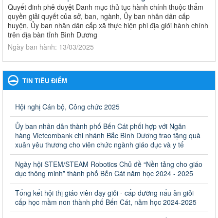
Quyết đinh phê duyệt Danh mục thủ tục hành chính thuộc thẩm
quyền giải quyết của sở, ban, ngành, Ủy ban nhân dân cấp
huyện, Ủy ban nhân dân cấp xã thực hiện phi địa giới hành chính
trên địa bàn tỉnh Bình Dương
Ngày ban hành: 13/03/2025
Kế hoạch Phổ biến, giáo dục pháp luật năm 2025 của ngành
Giáo dục và Đào tạo thành phố Bến Cát
TIN TIÊU ĐIỂM
Kế hoạch Phổ biến, giáo dục pháp luật năm 2025 của ngành
Giáo dục và Đào tạo thành phố Bến Cát
Ngày ban hành: 28/02/2025
Hội nghị Cán bộ, Công chức 2025
Quyết định công bố thủ tục hành chính bị bãi bỏ trong lĩnh
Ủy ban nhân dân thành phố Bến Cát phối hợp với Ngân
vực giáo dục đào tạo thuộc hệ giáo dục quốc dân và cơ sở
hàng Vietcombank chi nhánh Bắc Bình Dương trao tặng quà
giáo dục khác thuộc thẩm quyền giải quyết của Sở Giáo dục
xuân yêu thương cho viên chức ngành giáo dục và y tế
và Đào tạo, Ủy ban nhân dân cấp huyện
Ngày hội STEM/STEAM Robotics Chủ đề “Nền tảng cho giáo
Quyết định công bố thủ tục hành chính bị bãi bỏ trong lĩnh vực
dục thông minh” thành phố Bến Cát năm học 2024 - 2025
giáo dục đào tạo thuộc hệ giáo dục quốc dân và cơ sở giáo dục
khác thuộc thẩm quyền giải quyết của Sở Giáo dục và Đào tạo,
Ủy ban nhân dân cấp huyện
Tổng kết hội thị giáo viên dạy giỏi - cấp dưỡng nấu ăn giỏi
cấp học mầm non thành phố Bến Cát, năm học 2024-2025
Ngày ban hành: 30/09/2024