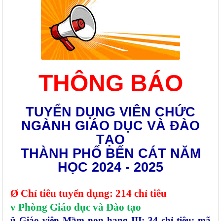
THÔNG BÁO
TUYỂN DỤNG VIÊN CHỨC
NGÀNH GIÁO DỤC VÀ ĐÀO
TẠO
THÀNH PHỐ BẾN CÁT NĂM
HỌC 2024 - 2025
Ø
Chỉ tiêu tuyển dụng: 214 chỉ tiêu
v
Phòng Giáo dục và Đào tạo
ü
Giáo viên Mầm non hạng III: 34 chỉ tiêu; mã