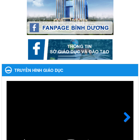
năm học 2023-2024
Phát động, triển khai Cuộc thi " An toàn giao thông cho nụ cười
ngày mai" dành cho học sinh và giáo viên trung học năm học
2023-2024
Ngày ban hành: 22/11/2023
Nhắc nhỡ thực hiện thanh toán không dùng tiền mặt các
khoản thu trong nhà trường năm học 2023-2024 và các năm
tiếp theo
Nhắc nhỡ thực hiện thanh toán không dùng tiền mặt các khoản
thu trong nhà trường năm học 2023-2024 và các năm tiếp theo
TRUYỀN HÌNH GIÁO DỤC
Ngày ban hành: 27/09/2023
Hưởng ứng cuộc thi Tìm hiểu Luật Phòng, chống ma túy
Hưởng ứng cuộc thi Tìm hiểu Luật Phòng, chống ma túy
Ngày ban hành: 06/09/2023
Về việc thống kê, lập danh sách đề xuất học sinh nhận học
bổng, hỗ trợ của Chương trình "Tiếp sức đến trường" năm
học 2023-2024
Next
Về việc thống kê, lập danh sách đề xuất học sinh nhận học bổng,
hỗ trợ của Chương trình "Tiếp sức đến trường" năm học 2023-