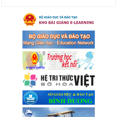
Kế hoạch thực hiện Chỉ thị số 16/CT-TTg ngày 27/05/2023
của Thủ tướng Chính phủ về tăng cường phòng ngừa, đấu
tranh tội phạm, vi phạm pháp luật liên quan đến hoạt động
tổ chức đánh bạc và đánh bạc
Kế hoạch thực hiện Chỉ thị số 16/CT-TTg ngày 27/05/2023 của
Thủ tướng Chính phủ về tăng cường phòng ngừa, đấu tranh tội
phạm, vi phạm pháp luật liên quan đến hoạt động tổ chức đánh
bạc và đánh bạc
Ngày ban hành: 04/03/2024
Kế hoạch Tổ chức Hội trại truyền thống học sinh thị xã Bến
Cát Lần thứ VIII, năm học 2023-2024
Kế hoạch Tổ chức Hội trại truyền thống học sinh thị xã Bến Cát
Lần thứ VIII, năm học 2023-2024
Ngày ban hành: 28/12/2023
Phối hợp rà soát nhu cầu tiêm vắc xin phòng Covid 19
Phối hợp rà soát nhu cầu tiêm vắc xin phòng Covid 19
Ngày ban hành: 22/11/2023
Phát động, triển khai Cuộc thi " An toàn giao thông cho nụ
cười ngày mai" dành cho học sinh và giáo viên trung học