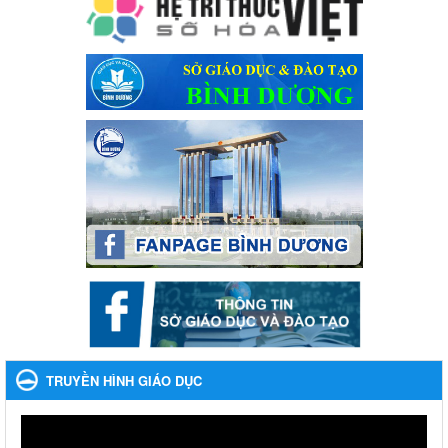
Kế hoạch thực hiện Chỉ thị số 16/CT-TTg ngày 27/05/2023 của
Thủ tướng Chính phủ về tăng cường phòng ngừa, đấu tranh tội
phạm, vi phạm pháp luật liên quan đến hoạt động tổ chức đánh
bạc và đánh bạc
Ngày ban hành: 04/03/2024
Kế hoạch Tổ chức Hội trại truyền thống học sinh thị xã Bến
Cát Lần thứ VIII, năm học 2023-2024
Kế hoạch Tổ chức Hội trại truyền thống học sinh thị xã Bến Cát
Lần thứ VIII, năm học 2023-2024
Ngày ban hành: 28/12/2023
Phối hợp rà soát nhu cầu tiêm vắc xin phòng Covid 19
Phối hợp rà soát nhu cầu tiêm vắc xin phòng Covid 19
Ngày ban hành: 22/11/2023
Phát động, triển khai Cuộc thi " An toàn giao thông cho nụ
cười ngày mai" dành cho học sinh và giáo viên trung học
TRUYỀN HÌNH GIÁO DỤC
năm học 2023-2024
Phát động, triển khai Cuộc thi " An toàn giao thông cho nụ cười
ngày mai" dành cho học sinh và giáo viên trung học năm học
2023-2024