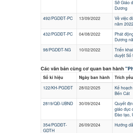
Sở Giáo d
Dương
492/PGDĐT-PC
13/09/2022
Về việc đ
năm 202
432/PGDĐT-PC
04/08/2022
Phát động
Dương n
98/PGDĐT-NG
10/02/2022
Triển kh
duyệt Sổ 
Các văn bản cùng cơ quan ban hành
"Ph
Số kí hiệu
Ngày ban hành
Trích yế
122/KH-PGDĐT
28/02/2025
Kế hoạch 
Bến Cát
2819/QĐ-UBND
30/09/2024
Quyết địn
giáo dục 
Đào tạo,
354/PGDĐT-
26/09/2024
Hướng dẫn
GDTH