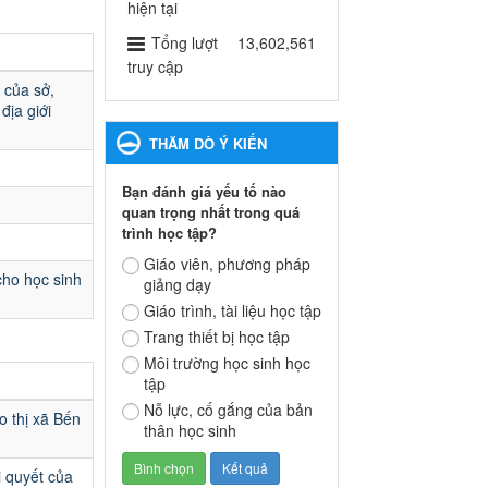
ngành Giáo dục và Đào tạo
hiện tại
thành phố Bến Cát
Tổng lượt
13,602,561
Ngày ban hành: 28/02/2025
truy cập
 của sở,
Quyết định công bố thủ tục
địa giới
hành chính bị bãi bỏ trong
THĂM DÒ Ý KIẾN
lĩnh vực giáo dục đào tạo
thuộc hệ giáo dục quốc
Bạn đánh giá yếu tố nào
dân và cơ sở giáo dục khác
quan trọng nhất trong quá
thuộc thẩm quyền giải
trình học tập?
quyết của Sở Giáo dục và
Đào tạo, Ủy ban nhân dân
Giáo viên, phương pháp
cho học sinh
giảng dạy
cấp huyện
Quyết định công bố thủ tục
Giáo trình, tài liệu học tập
hành chính bị bãi bỏ trong lĩnh
Trang thiết bị học tập
vực giáo dục đào tạo thuộc hệ
Môi trường học sinh học
giáo dục quốc dân và cơ sở
tập
giáo dục khác thuộc thẩm
Nỗ lực, cố gắng của bản
quyền giải quyết của Sở Giáo
o thị xã Bến
thân học sinh
dục và Đào tạo, Ủy ban nhân
dân cấp huyện
i quyết của
Ngày ban hành: 30/09/2024