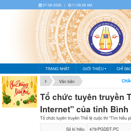
07-08-2026
|
11:26:29 AM
TRANG NHẤT
GIỚI THIỆU
CHỈ ĐẠ
▼
CHÀO MỪNG
Văn bản
Tổ chức tuyên truyền T
Internet" của tỉnh Bì
Tổ chức tuyên truyền Thể lệ cuộc thi "Tìm hiểu 
Số kí hiệu
479/PGDĐT-PC