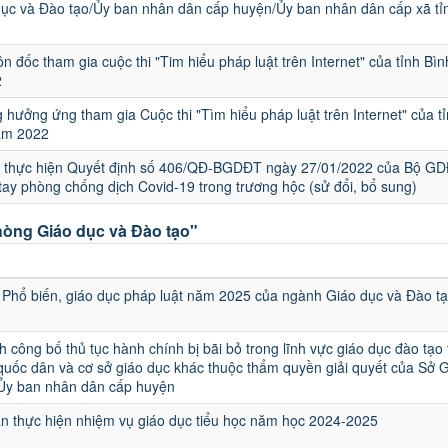
ục và Đào tạo/Ủy ban nhân dân cấp huyện/Ủy ban nhân dân cấp xã tỉ
ôn đốc tham gia cuộc thi "Tim hiểu pháp luật trên Internet" của tỉnh B
2
 hưởng ứng tham gia Cuộc thi "Tìm hiểu pháp luật trên Internet" của t
ăm 2022
ai thực hiện Quyết định số 406/QĐ-BGDĐT ngày 27/01/2022 của Bộ G
tay phòng chống dịch Covid-19 trong trương hộc (sử đổi, bổ sung)
òng Giáo dục và Đào tạo"
u
Phổ biến, giáo dục pháp luật năm 2025 của ngành Giáo dục và Đào t
h công bố thủ tục hành chính bị bãi bỏ trong lĩnh vực giáo dục đào tạo
quốc dân và cơ sở giáo dục khác thuộc thẩm quyền giải quyết của Sở 
 Ủy ban nhân dân cấp huyện
 thực hiện nhiệm vụ giáo dục tiểu học năm học 2024-2025