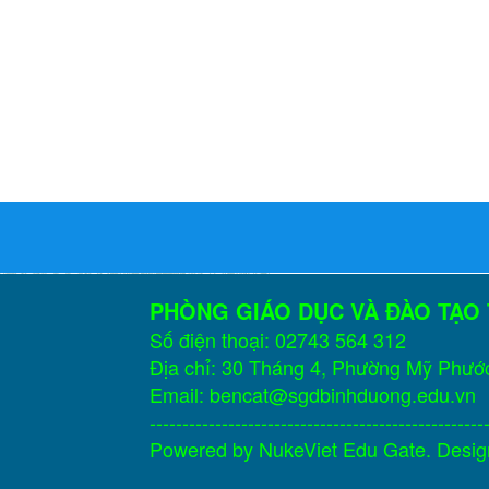
PHÒNG GIÁO DỤC VÀ ĐÀO TẠO
Số điện thoại: 02743 564 312
Địa chỉ: 30 Tháng 4, Phường Mỹ Phướ
Email: bencat@sgdbinhduong.edu.vn
---------------------------------------------------
Powered by
NukeViet Edu Gate
. Desi