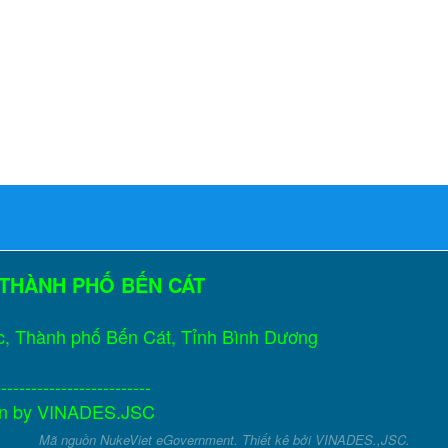
 THÀNH PHỐ BẾN CÁT
c, Thành phố Bến Cát, Tỉnh Bình Dương
--------------------------
gn by
VINADES.JSC
Mã nguồn
NukeViet eGovernment
. Thiết kê bởi
VINADES.,JSC
.