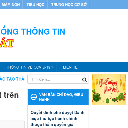
MẦM NON
TIỂU HỌC
TRUNG HỌC CƠ SỞ
 CỔNG THÔNG TIN
CÁT
THÔNG TIN VỀ COVID-19
LIÊN HỆ
▼
O THÀNH PHỐ BẾN CÁT
CHÀO MỪNG BẠN ĐẾN VỚI CỔNG T
 trên
VĂN BẢN CHỈ ĐẠO, ĐIỀU
HÀNH
Quyết đinh phê duyệt Danh
mục thủ tục hành chính
thuộc thẩm quyền giải