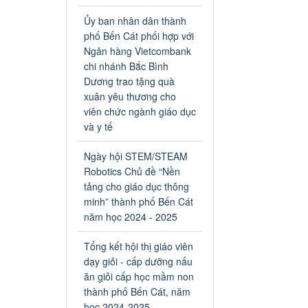
an toàn giao thông năm 2024
tại các cơ sở giáo dục trên địa
Ủy ban nhân dân thành
bàn thị xã Bến Cát
phố Bến Cát phối hợp với
Ngày ban hành: 04/03/2024
Ngân hàng Vietcombank
chi nhánh Bắc Bình
Kế hoạch thực hiện Chỉ thị
Dương trao tặng quà
số 16/CT-TTg ngày
xuân yêu thương cho
27/05/2023 của Thủ tướng
viên chức ngành giáo dục
Chính phủ về tăng cường
và y tế
phòng ngừa, đấu tranh tội
phạm, vi phạm pháp luật
Ngày hội STEM/STEAM
liên quan đến hoạt động tổ
Robotics Chủ đề “Nền
chức đánh bạc và đánh bạc
tảng cho giáo dục thông
Kế hoạch thực hiện Chỉ thị số
minh” thành phố Bến Cát
16/CT-TTg ngày 27/05/2023
của Thủ tướng Chính phủ về
năm học 2024 - 2025
tăng cường phòng ngừa, đấu
tranh tội phạm, vi phạm pháp
Tổng kết hội thị giáo viên
luật liên quan đến hoạt động
dạy giỏi - cấp dưỡng nấu
tổ chức đánh bạc và đánh bạc
ăn giỏi cấp học mầm non
Ngày ban hành: 04/03/2024
thành phố Bến Cát, năm
học 2024-2025