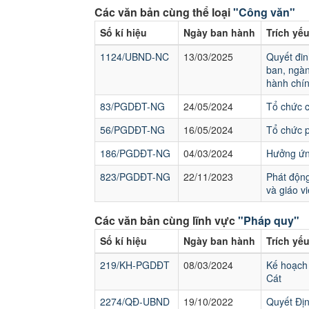
Các văn bản cùng thể loại
"Công văn"
Số kí hiệu
Ngày ban hành
Trích yế
1124/UBND-NC
13/03/2025
Quyết đin
ban, ngàn
hành chín
83/PGDĐT-NG
24/05/2024
Tổ chức 
56/PGDĐT-NG
16/05/2024
Tổ chức p
186/PGDĐT-NG
04/03/2024
Hưởng ứng
823/PGDĐT-NG
22/11/2023
Phát động
và giáo v
Các văn bản cùng lĩnh vực
"Pháp quy"
Số kí hiệu
Ngày ban hành
Trích yế
219/KH-PGDĐT
08/03/2024
Kế hoạch 
Cát
2274/QĐ-UBND
19/10/2022
Quyết Địn