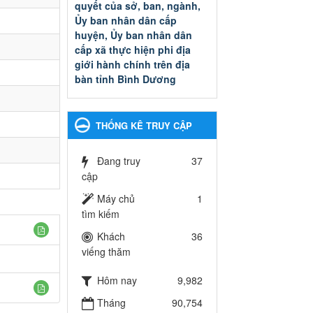
quyết của sở, ban, ngành,
Ủy ban nhân dân cấp
huyện, Ủy ban nhân dân
cấp xã thực hiện phi địa
giới hành chính trên địa
bàn tỉnh Bình Dương
Quyết đinh phê duyệt Danh
mục thủ tục hành chính thuộc
thẩm quyền giải quyết của sở,
THỐNG KÊ TRUY CẬP
ban, ngành, Ủy ban nhân dân
cấp huyện, Ủy ban nhân dân
cấp xã thực hiện phi địa giới
Đang truy
37
hành chính trên địa bàn tỉnh
cập
Bình Dương
Máy chủ
1
Ngày ban hành: 13/03/2025
tìm kiếm
Kế hoạch Phổ biến, giáo
Khách
36
dục pháp luật năm 2025 của
viếng thăm
ngành Giáo dục và Đào tạo
thành phố Bến Cát
Hôm nay
9,982
Kế hoạch Phổ biến, giáo dục
Tháng
90,754
pháp luật năm 2025 của