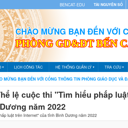
BENCAT-EDU
TÀI NGUYÊN SỐ
CHÀO MỪNG BẠN ĐẾN VỚI
PHÒNG GD&ĐT BẾN 
O
LỊCH CÔNG TÁC
HỆ THỐNG QUẢN LÝ
TRA CỨU
▼
▼
▼
 BẠN ĐẾN VỚI CỔNG THÔNG TIN PHÒNG GIÁO DỤC VÀ ĐÀO TẠ
hể lệ cuộc thi "Tìm hiểu phấp luật
nh Dương năm 2022
phấp luật trên Internet" của tỉnh Bình Dương năm 2022