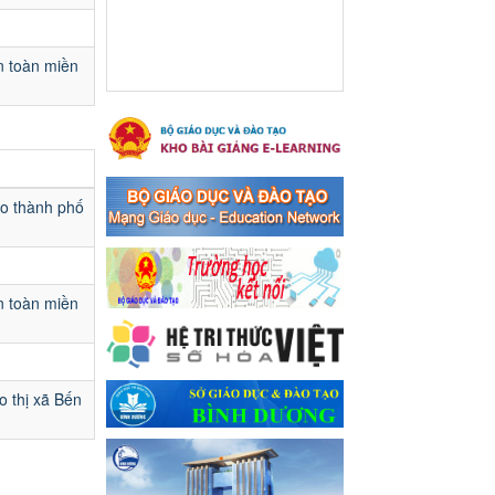
Ngày ban hành: 16/05/2024
Thông báo về việc treo
n toàn miền
Quốc kỳ và nghỉ lễ kỉ niệm
49 năm ngày Giải phóng
hoàn toàn miền năm -
thống nhất đất nước
(30/4/1975-30/4/2024) và
Quốc tế lao động 01/5
ạo thành phố
Thông báo về việc treo Quốc
kỳ và nghỉ lễ kỉ niệm 49 năm
ngày Giải phóng hoàn toàn
miền năm - thống nhất đất
nước (30/4/1975-30/4/2024)
n toàn miền
và Quốc tế lao động 01/5
Ngày ban hành: 24/04/2024
Kế hoạch phổ biến. giáo
o thị xã Bến
dục pháp luật năm 2024 của
ngành Giáo dục và Đào tạo
thị xã Bến Cát
Kế hoạch phổ biến. giáo dục