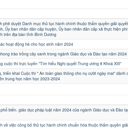
u
h phê duyệt Danh mục thủ tục hành chính thuộc thẩm quyền giải quyết
h, Ủy ban nhân dân cấp huyện, Ủy ban nhân dân cấp xã thực hiện phi 
h trên địa bàn tỉnh Bình Dương
các hoạt động hè cho học sinh năm 2024
hong trào trồng cây xanh trong ngành Giáo dục và Đào tạo năm 2024
 cuộc thi trực tuyến "Tìm hiểu Nghị quyết Trung ương 8 Khoá XIII"
, triển khai Cuộc thi " An toàn giao thông cho nụ cười ngày mai" dành 
iên trung học năm học 2023-2024
u
phổ biến. giáo dục pháp luật năm 2024 của ngành Giáo dục và Đào tạ
h về việc công bố thủ tục hành chính chuẩn hóa thuộc thẩm quyền giả