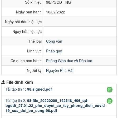
Số kí hiệu
98/PGDĐT-NG
Ngày ban hành
10/02/2022
Ngày bắt đầu hiệu lực
Ngày hết hiệu lực
Thể loại
Công văn
Lĩnh vực
Pháp quy
Cơ quan ban hành
Phòng Giáo dục và Đào tạo
Người ký
Nguyễn Phú Hải
File đính kèm
Tải tập tin 1:
98.signed.pdf
Tải tập tin 2:
98-file_20220209_142548_406_qd-
bgddt_27.01.22_phe_duyet_so_tay_phong_dich_covid-
19_sua_doi_bo_sung-98.pdf