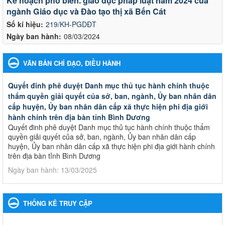
Kế hoạch phổ biến. giáo dục pháp luật năm 2024 của
ngành Giáo dục và Đào tạo thị xã Bến Cát
Số kí hiệu:
219/KH-PGDĐT
Ngày ban hành:
08/03/2024
VĂN BẢN CHỈ ĐẠO, ĐIỀU HÀNH
Quyết đinh phê duyệt Danh mục thủ tục hành chính thuộc
thẩm quyền giải quyết của sở, ban, ngành, Ủy ban nhân dân
cấp huyện, Ủy ban nhân dân cấp xã thực hiện phi địa giới
hành chính trên địa bàn tỉnh Bình Dương
Quyết đinh phê duyệt Danh mục thủ tục hành chính thuộc thẩm
quyền giải quyết của sở, ban, ngành, Ủy ban nhân dân cấp
huyện, Ủy ban nhân dân cấp xã thực hiện phi địa giới hành chính
trên địa bàn tỉnh Bình Dương
Ngày ban hành: 13/03/2025
Kế hoạch Phổ biến, giáo dục pháp luật năm 2025 của ngành
Giáo dục và Đào tạo thành phố Bến Cát
THỐNG KÊ TRUY CẬP
Kế hoạch Phổ biến, giáo dục pháp luật năm 2025 của ngành
Giáo dục và Đào tạo thành phố Bến Cát