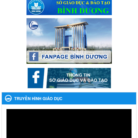
Ngày ban hành: 04/03/2024
Kế hoạch Tổ chức Hội trại truyền thống học sinh thị xã Bến
Cát Lần thứ VIII, năm học 2023-2024
Kế hoạch Tổ chức Hội trại truyền thống học sinh thị xã Bến Cát
Lần thứ VIII, năm học 2023-2024
Ngày ban hành: 28/12/2023
Phối hợp rà soát nhu cầu tiêm vắc xin phòng Covid 19
Phối hợp rà soát nhu cầu tiêm vắc xin phòng Covid 19
Ngày ban hành: 22/11/2023
Phát động, triển khai Cuộc thi " An toàn giao thông cho nụ
cười ngày mai" dành cho học sinh và giáo viên trung học
TRUYỀN HÌNH GIÁO DỤC
năm học 2023-2024
Phát động, triển khai Cuộc thi " An toàn giao thông cho nụ cười
ngày mai" dành cho học sinh và giáo viên trung học năm học
2023-2024
Ngày ban hành: 22/11/2023