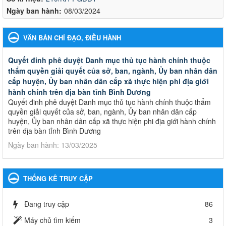
Ngày ban hành:
08/03/2024
VĂN BẢN CHỈ ĐẠO, ĐIỀU HÀNH
Quyết đinh phê duyệt Danh mục thủ tục hành chính thuộc
thẩm quyền giải quyết của sở, ban, ngành, Ủy ban nhân dân
cấp huyện, Ủy ban nhân dân cấp xã thực hiện phi địa giới
hành chính trên địa bàn tỉnh Bình Dương
Quyết đinh phê duyệt Danh mục thủ tục hành chính thuộc thẩm
quyền giải quyết của sở, ban, ngành, Ủy ban nhân dân cấp
huyện, Ủy ban nhân dân cấp xã thực hiện phi địa giới hành chính
trên địa bàn tỉnh Bình Dương
Ngày ban hành: 13/03/2025
Kế hoạch Phổ biến, giáo dục pháp luật năm 2025 của ngành
Giáo dục và Đào tạo thành phố Bến Cát
THỐNG KÊ TRUY CẬP
Kế hoạch Phổ biến, giáo dục pháp luật năm 2025 của ngành
Giáo dục và Đào tạo thành phố Bến Cát
Đang truy cập
86
Ngày ban hành: 28/02/2025
Máy chủ tìm kiếm
3