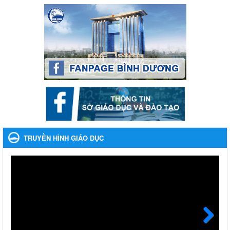
Kế hoạch Tổ chức Hội trại truyền thống học sinh thị xã Bến
Cát Lần thứ VIII, năm học 2023-2024
Kế hoạch Tổ chức Hội trại truyền thống học sinh thị xã Bến Cát
Lần thứ VIII, năm học 2023-2024
Ngày ban hành: 28/12/2023
Phối hợp rà soát nhu cầu tiêm vắc xin phòng Covid 19
Phối hợp rà soát nhu cầu tiêm vắc xin phòng Covid 19
Ngày ban hành: 22/11/2023
Phát động, triển khai Cuộc thi " An toàn giao thông cho nụ
cười ngày mai" dành cho học sinh và giáo viên trung học
TRUYỀN HÌNH GIÁO DỤC
năm học 2023-2024
Phát động, triển khai Cuộc thi " An toàn giao thông cho nụ cười
ngày mai" dành cho học sinh và giáo viên trung học năm học
2023-2024
Ngày ban hành: 22/11/2023
Nhắc nhỡ thực hiện thanh toán không dùng tiền mặt các
khoản thu trong nhà trường năm học 2023-2024 và các năm
tiếp theo