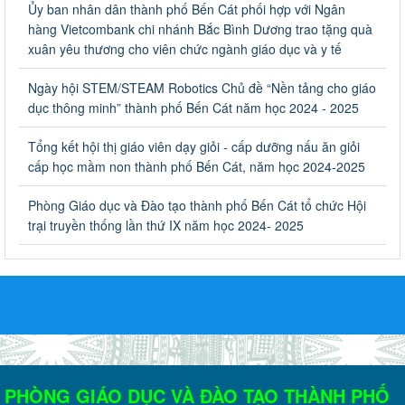
Ủy ban nhân dân thành phố Bến Cát phối hợp với Ngân
Về việc thống kê, lập danh sách đề xuất học sinh nhận học bổng,
hàng Vietcombank chi nhánh Bắc Bình Dương trao tặng quà
hỗ trợ của Chương trình "Tiếp sức đến trường" năm học 2023-
xuân yêu thương cho viên chức ngành giáo dục và y tế
2024
Ngày ban hành: 22/08/2023
Ngày hội STEM/STEAM Robotics Chủ đề “Nền tảng cho giáo
dục thông minh” thành phố Bến Cát năm học 2024 - 2025
Triển khai Kế hoạch Triển khai các hoạt động hưởng ứng
phong trào vệ sinh yêu nước nâng cao sức khỏe nhân dân
Tổng kết hội thị giáo viên dạy giỏi - cấp dưỡng nấu ăn giỏi
năm 2023
cấp học mầm non thành phố Bến Cát, năm học 2024-2025
Triển khai Kế hoạch Triển khai các hoạt động hưởng ứng phong
trào vệ sinh yêu nước nâng cao sức khỏe nhân dân năm 2023
Phòng Giáo dục và Đào tạo thành phố Bến Cát tổ chức Hội
Ngày ban hành: 10/08/2023
trại truyền thống lần thứ IX năm học 2024- 2025
Khẩn trương triển khai các biện pháp tăng cường công tác
phòng, chống bệnh tay chân miệng trong các cơ sở giáo
dục mầm non, trường mẫu giáo, trường tiểu học
Khẩn trương triển khai các biện pháp tăng cường công tác phòng,
chống bệnh tay chân miệng trong các cơ sở giáo dục mầm non,
trường mẫu giáo, trường tiểu học
Ngày ban hành: 02/08/2023
PHÒNG GIÁO DỤC VÀ ĐÀO TẠO THÀNH PHỐ
Kế hoạch Tổ chức tập huấn, bồi dường công tác đảm bảo