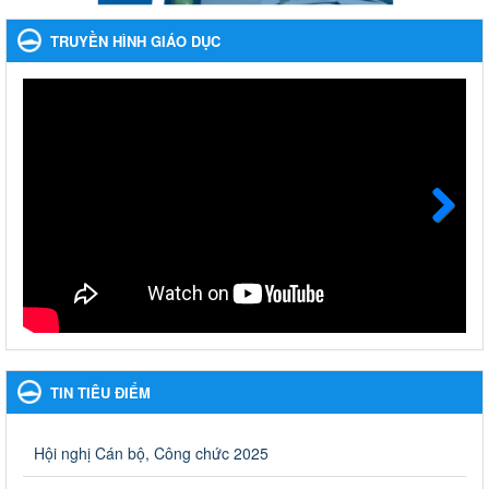
cười ngày mai" dành cho học sinh và giáo viên trung học
TRUYỀN HÌNH GIÁO DỤC
năm học 2023-2024
Phát động, triển khai Cuộc thi " An toàn giao thông cho nụ cười
ngày mai" dành cho học sinh và giáo viên trung học năm học
2023-2024
Ngày ban hành: 22/11/2023
Nhắc nhỡ thực hiện thanh toán không dùng tiền mặt các
khoản thu trong nhà trường năm học 2023-2024 và các năm
tiếp theo
Next
Nhắc nhỡ thực hiện thanh toán không dùng tiền mặt các khoản
thu trong nhà trường năm học 2023-2024 và các năm tiếp theo
Ngày ban hành: 27/09/2023
Hưởng ứng cuộc thi Tìm hiểu Luật Phòng, chống ma túy
Hưởng ứng cuộc thi Tìm hiểu Luật Phòng, chống ma túy
TIN TIÊU ĐIỂM
Ngày ban hành: 06/09/2023
Về việc thống kê, lập danh sách đề xuất học sinh nhận học
Hội nghị Cán bộ, Công chức 2025
bổng, hỗ trợ của Chương trình "Tiếp sức đến trường" năm
học 2023-2024