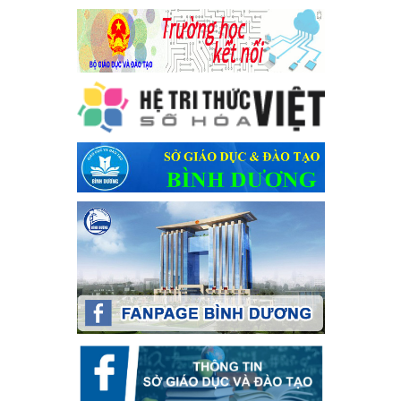
Kế hoạch thực hiện Chỉ thị số 16/CT-TTg ngày 27/05/2023
của Thủ tướng Chính phủ về tăng cường phòng ngừa, đấu
tranh tội phạm, vi phạm pháp luật liên quan đến hoạt động
tổ chức đánh bạc và đánh bạc
Kế hoạch thực hiện Chỉ thị số 16/CT-TTg ngày 27/05/2023 của
Thủ tướng Chính phủ về tăng cường phòng ngừa, đấu tranh tội
phạm, vi phạm pháp luật liên quan đến hoạt động tổ chức đánh
bạc và đánh bạc
Ngày ban hành: 04/03/2024
Kế hoạch Tổ chức Hội trại truyền thống học sinh thị xã Bến
Cát Lần thứ VIII, năm học 2023-2024
Kế hoạch Tổ chức Hội trại truyền thống học sinh thị xã Bến Cát
Lần thứ VIII, năm học 2023-2024
Ngày ban hành: 28/12/2023
Phối hợp rà soát nhu cầu tiêm vắc xin phòng Covid 19
Phối hợp rà soát nhu cầu tiêm vắc xin phòng Covid 19
Ngày ban hành: 22/11/2023
Phát động, triển khai Cuộc thi " An toàn giao thông cho nụ