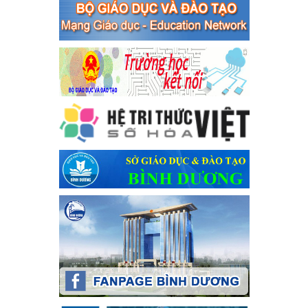
xã Bến Cát
Ngày ban hành: 04/03/2024
Kế hoạch thực hiện Chỉ thị số 16/CT-TTg ngày 27/05/2023
của Thủ tướng Chính phủ về tăng cường phòng ngừa, đấu
tranh tội phạm, vi phạm pháp luật liên quan đến hoạt động
tổ chức đánh bạc và đánh bạc
Kế hoạch thực hiện Chỉ thị số 16/CT-TTg ngày 27/05/2023 của
Thủ tướng Chính phủ về tăng cường phòng ngừa, đấu tranh tội
phạm, vi phạm pháp luật liên quan đến hoạt động tổ chức đánh
bạc và đánh bạc
Ngày ban hành: 04/03/2024
Kế hoạch Tổ chức Hội trại truyền thống học sinh thị xã Bến
Cát Lần thứ VIII, năm học 2023-2024
Kế hoạch Tổ chức Hội trại truyền thống học sinh thị xã Bến Cát
Lần thứ VIII, năm học 2023-2024
Ngày ban hành: 28/12/2023
Phối hợp rà soát nhu cầu tiêm vắc xin phòng Covid 19
Phối hợp rà soát nhu cầu tiêm vắc xin phòng Covid 19