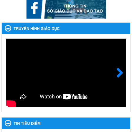
Ngày ban hành: 22/11/2023
Phát động, triển khai Cuộc thi " An toàn giao thông cho nụ
cười ngày mai" dành cho học sinh và giáo viên trung học
TRUYỀN HÌNH GIÁO DỤC
năm học 2023-2024
Phát động, triển khai Cuộc thi " An toàn giao thông cho nụ cười
ngày mai" dành cho học sinh và giáo viên trung học năm học
2023-2024
Ngày ban hành: 22/11/2023
Nhắc nhỡ thực hiện thanh toán không dùng tiền mặt các
khoản thu trong nhà trường năm học 2023-2024 và các năm
tiếp theo
Next
Nhắc nhỡ thực hiện thanh toán không dùng tiền mặt các khoản
thu trong nhà trường năm học 2023-2024 và các năm tiếp theo
Ngày ban hành: 27/09/2023
Hưởng ứng cuộc thi Tìm hiểu Luật Phòng, chống ma túy
Hưởng ứng cuộc thi Tìm hiểu Luật Phòng, chống ma túy
TIN TIÊU ĐIỂM
Ngày ban hành: 06/09/2023