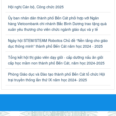
Về việc thống kê, lập danh sách đề xuất học sinh nhận học
Hội nghị Cán bộ, Công chức 2025
bổng, hỗ trợ của Chương trình "Tiếp sức đến trường" năm
học 2023-2024
Ủy ban nhân dân thành phố Bến Cát phối hợp với Ngân
Về việc thống kê, lập danh sách đề xuất học sinh nhận học bổng,
hàng Vietcombank chi nhánh Bắc Bình Dương trao tặng quà
hỗ trợ của Chương trình "Tiếp sức đến trường" năm học 2023-
xuân yêu thương cho viên chức ngành giáo dục và y tế
2024
Ngày ban hành: 22/08/2023
Ngày hội STEM/STEAM Robotics Chủ đề “Nền tảng cho giáo
dục thông minh” thành phố Bến Cát năm học 2024 - 2025
Triển khai Kế hoạch Triển khai các hoạt động hưởng ứng
phong trào vệ sinh yêu nước nâng cao sức khỏe nhân dân
Tổng kết hội thị giáo viên dạy giỏi - cấp dưỡng nấu ăn giỏi
năm 2023
cấp học mầm non thành phố Bến Cát, năm học 2024-2025
Triển khai Kế hoạch Triển khai các hoạt động hưởng ứng phong
trào vệ sinh yêu nước nâng cao sức khỏe nhân dân năm 2023
Phòng Giáo dục và Đào tạo thành phố Bến Cát tổ chức Hội
Ngày ban hành: 10/08/2023
trại truyền thống lần thứ IX năm học 2024- 2025
Khẩn trương triển khai các biện pháp tăng cường công tác
phòng, chống bệnh tay chân miệng trong các cơ sở giáo
dục mầm non, trường mẫu giáo, trường tiểu học
Khẩn trương triển khai các biện pháp tăng cường công tác phòng,
chống bệnh tay chân miệng trong các cơ sở giáo dục mầm non,
trường mẫu giáo, trường tiểu học