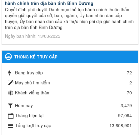
hành chính trên địa bàn tỉnh Bình Dương
Quyết đinh phê duyệt Danh mục thủ tục hành chính thuộc thẩm
quyền giải quyết của sở, ban, ngành, Ủy ban nhân dân cấp
huyện, Ủy ban nhân dân cấp xã thực hiện phi địa giới hành chính
trên địa bàn tỉnh Bình Dương
Ngày ban hành: 13/03/2025
Kế hoạch Phổ biến, giáo dục pháp luật năm 2025 của ngành
Giáo dục và Đào tạo thành phố Bến Cát
THỐNG KÊ TRUY CẬP
Kế hoạch Phổ biến, giáo dục pháp luật năm 2025 của ngành
Giáo dục và Đào tạo thành phố Bến Cát
Đang truy cập
72
Ngày ban hành: 28/02/2025
Máy chủ tìm kiếm
2
Quyết định công bố thủ tục hành chính bị bãi bỏ trong lĩnh
Khách viếng thăm
70
vực giáo dục đào tạo thuộc hệ giáo dục quốc dân và cơ sở
giáo dục khác thuộc thẩm quyền giải quyết của Sở Giáo dục
Hôm nay
3,479
và Đào tạo, Ủy ban nhân dân cấp huyện
Quyết định công bố thủ tục hành chính bị bãi bỏ trong lĩnh vực
Tháng hiện tại
97,094
giáo dục đào tạo thuộc hệ giáo dục quốc dân và cơ sở giáo dục
Tổng lượt truy cập
13,608,901
khác thuộc thẩm quyền giải quyết của Sở Giáo dục và Đào tạo,
Ủy ban nhân dân cấp huyện