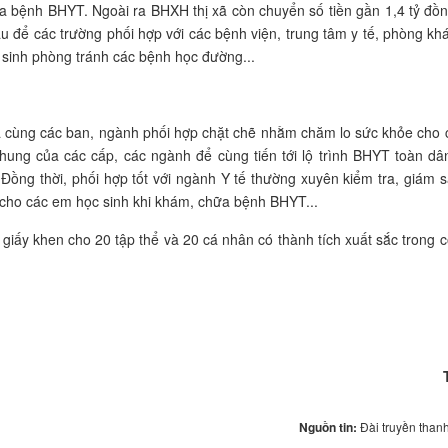
 bệnh BHYT. Ngoài ra BHXH thị xã còn chuyển số tiền gần 1,4 tỷ đồ
u để các trường phối hợp với các bệnh viện, trung tâm y tế, phòng k
 sinh phòng tránh các bệnh học đường...
g các ban, ngành phối hợp chặt chẽ nhằm chăm lo sức khỏe cho 
chung của các cấp, các ngành để cùng tiến tới lộ trình BHYT toàn dâ
ồng thời, phối hợp tốt với ngành Y tế thường xuyên kiểm tra, giám s
cho các em học sinh khi khám, chữa bệnh BHYT...
khen cho 20 tập thể và 20 cá nhân có thành tích xuất sắc trong c
Nguồn tin:
Đài truyền than