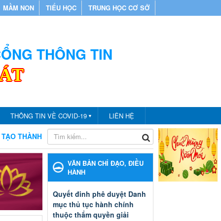
MẦM NON
TIỂU HỌC
TRUNG HỌC CƠ SỞ
 CỔNG THÔNG TIN
CÁT
THÔNG TIN VỀ COVID-19
LIÊN HỆ
▼
ÀNH PHỐ BẾN CÁT
CHÀO MỪNG BẠN ĐẾN VỚI CỔNG THÔN
VĂN BẢN CHỈ ĐẠO, ĐIỀU
HÀNH
Quyết đinh phê duyệt Danh
mục thủ tục hành chính
thuộc thẩm quyền giải