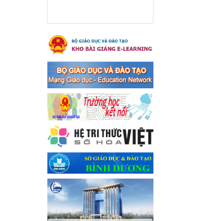
xã Bến Cát
Ngày ban hành: 08/03/2024
Hưởng ứng cuộc thi trực
tuyến "Tìm hiểu Nghị quyết
Trung ương 8 Khoá XIII"
Hưởng ứng cuộc thi trực tuyến
"Tìm hiểu Nghị quyết Trung
ương 8 Khoá XIII"
Ngày ban hành: 04/03/2024
Kế hoạch Triển khai công
tác tuyên truyền, đảm bảo
trật tự, an toàn giao thông
năm 2024 tại các cơ sở giáo
dục trên địa bàn thị xã Bến
Cát
Kế hoạch Triển khai công tác
tuyên truyền, đảm bảo trật tự,
an toàn giao thông năm 2024
tại các cơ sở giáo dục trên địa
bàn thị xã Bến Cát