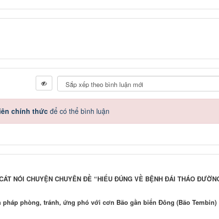
iên chính thức
để có thể bình luận
 CÁT NÓI CHUYỆN CHUYÊN ĐỀ “HIỂU ĐÚNG VỀ BỆNH ĐÁI THÁO ĐƯỜN
n pháp phòng, tránh, ứng phó với cơn Bão gần biển Đông (Bão Tembin)