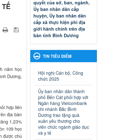
quyết của sở, ban, ngành,
 TẾ
Ủy ban nhân dân cấp
huyện, Ủy ban nhân dân
cấp xã thực hiện phi địa
giới hành chính trên địa
bàn tỉnh Bình Dương
Quyết đinh phê duyệt Danh
mục thủ tục hành chính thuộc
thẩm quyền giải quyết của sở,
TIN TIÊU ĐIỂM
ban, ngành, Ủy ban nhân dân
cấp huyện, Ủy ban nhân dân
inh năm học
cấp xã thực hiện phi địa giới
Hội nghị Cán bộ, Công
ình Dương,
hành chính trên địa bàn tỉnh
chức 2025
Bình Dương
Ngày ban hành: 13/03/2025
Ủy ban nhân dân thành
phố Bến Cát phối hợp với
Kế hoạch Phổ biến, giáo
Ngân hàng Vietcombank
i hợp liên
dục pháp luật năm 2025 của
chi nhánh Bắc Bình
rên địa bàn
Dương trao tặng quà
ngành Giáo dục và Đào tạo
xuân yêu thương cho
 tăng 1,23%
thành phố Bến Cát
viên chức ngành giáo dục
Kế hoạch Phổ biến, giáo dục
còn 109 học
và y tế
pháp luật năm 2025 của
nh được chú