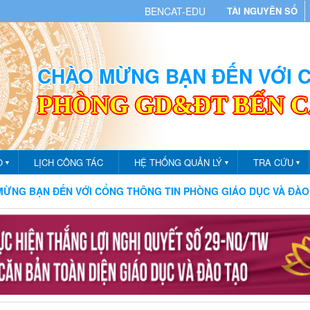
BENCAT-EDU
TÀI NGUYÊN SỐ
CHÀO MỪNG BẠN ĐẾN VỚI
PHÒNG GD&ĐT BẾN 
O
LỊCH CÔNG TÁC
HỆ THỐNG QUẢN LÝ
TRA CỨU
▼
▼
▼
N ĐẾN VỚI CỔNG THÔNG TIN PHÒNG GIÁO DỤC VÀ ĐÀO TẠO TH