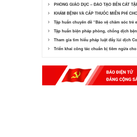
PHÒNG GIÁO DỤC – ĐÀO TẠO BẾN CÁT TẬ
KHÁM BỆNH VÀ CẤP THUỐC MIỄN PHÍ CHO
Tập huấn chuyên đề “Bảo vệ chăm sóc trẻ 
Tập huấn biện pháp phòng, chống dịch bệ
Tham gia tìm hiểu pháp luật đẩy lùi dịch C
Triển khai công tác chuẩn bị tiêm ngừa cho