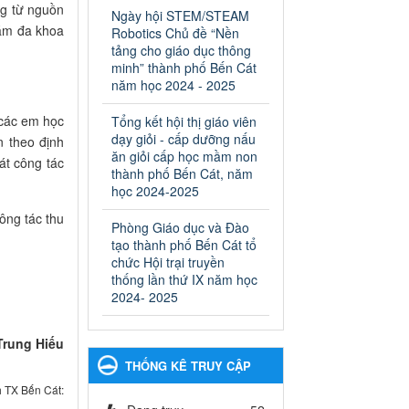
ngành Giáo dục và Đào tạo
ng từ nguồn
Ngày hội STEM/STEAM
thành phố Bến Cát
hám đa khoa
Robotics Chủ đề “Nền
Ngày ban hành: 28/02/2025
tảng cho giáo dục thông
minh” thành phố Bến Cát
Quyết định công bố thủ tục
năm học 2024 - 2025
hành chính bị bãi bỏ trong
lĩnh vực giáo dục đào tạo
các em học
Tổng kết hội thị giáo viên
thuộc hệ giáo dục quốc
dạy giỏi - cấp dưỡng nấu
n theo định
dân và cơ sở giáo dục khác
ăn giỏi cấp học mầm non
át công tác
thuộc thẩm quyền giải
thành phố Bến Cát, năm
quyết của Sở Giáo dục và
học 2024-2025
Đào tạo, Ủy ban nhân dân
ông tác thu
Phòng Giáo dục và Đào
cấp huyện
tạo thành phố Bến Cát tổ
Quyết định công bố thủ tục
chức Hội trại truyền
hành chính bị bãi bỏ trong lĩnh
thống lần thứ IX năm học
vực giáo dục đào tạo thuộc hệ
2024- 2025
giáo dục quốc dân và cơ sở
giáo dục khác thuộc thẩm
quyền giải quyết của Sở Giáo
Trung Hiếu
dục và Đào tạo, Ủy ban nhân
THỐNG KÊ TRUY CẬP
dân cấp huyện
h TX Bến Cát:
Ngày ban hành: 30/09/2024