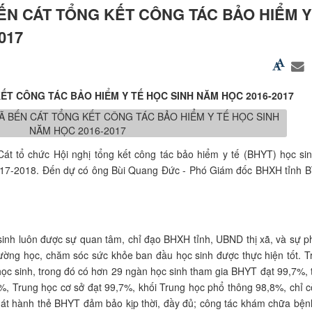
BẾN CÁT TỔNG KẾT CÔNG TÁC BẢO HIỂM Y
017
KẾT CÔNG TÁC BẢO HIỂM Y TẾ HỌC SINH NĂM HỌC 2016-2017
Cát tổ chức Hội nghị tổng kết công tác bảo hiểm y tế (BHYT) học s
017-2018. Đến dự có ông Bùi Quang Đức - Phó Giám đốc BHXH tỉnh B
ôn được sự quan tâm, chỉ đạo BHXH tỉnh, UBND thị xã, và sự phố
trường học, chăm sóc sức khỏe ban đầu học sinh được thực hiện tốt. T
 học sinh, trong đó có hơn 29 ngàn học sinh tham gia BHYT đạt 99,7%,
%, Trung học cơ sở đạt 99,7%, khối Trung học phổ thông 98,8%, chỉ 
hát hành thẻ BHYT đảm bảo kịp thời, đầy đủ; công tác khám chữa bệ