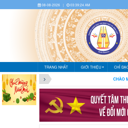
08-08-2026
|
03:39:25 AM
TRANG NHẤT
GIỚI THIỆU
CHỈ ĐẠ
▼
CHÀO MỪNG BẠ