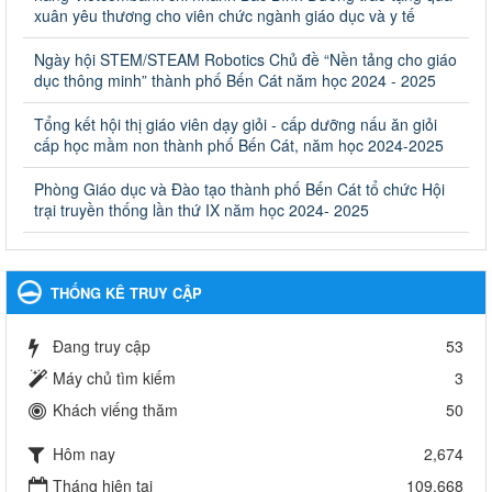
giáo dục khác thuộc thẩm quyền giải quyết của Sở Giáo dục
xuân yêu thương cho viên chức ngành giáo dục và y tế
và Đào tạo, Ủy ban nhân dân cấp huyện
Ngày hội STEM/STEAM Robotics Chủ đề “Nền tảng cho giáo
Quyết định công bố thủ tục hành chính bị bãi bỏ trong lĩnh vực
dục thông minh” thành phố Bến Cát năm học 2024 - 2025
giáo dục đào tạo thuộc hệ giáo dục quốc dân và cơ sở giáo dục
khác thuộc thẩm quyền giải quyết của Sở Giáo dục và Đào tạo,
Ủy ban nhân dân cấp huyện
Tổng kết hội thị giáo viên dạy giỏi - cấp dưỡng nấu ăn giỏi
cấp học mầm non thành phố Bến Cát, năm học 2024-2025
Ngày ban hành: 30/09/2024
Phòng Giáo dục và Đào tạo thành phố Bến Cát tổ chức Hội
Hướng dẫn thực hiện nhiệm vụ giáo dục tiểu học năm học
trại truyền thống lần thứ IX năm học 2024- 2025
2024-2025
Hướng dẫn thực hiện nhiệm vụ giáo dục tiểu học năm học 2024-
2025
Ngày ban hành: 26/09/2024
THỐNG KÊ TRUY CẬP
Tổ chức các hoạt động hè cho học sinh năm 2024
Đang truy cập
53
Tổ chức các hoạt động hè cho học sinh năm 2024
Ngày ban hành: 24/05/2024
Máy chủ tìm kiếm
3
Khách viếng thăm
50
Tổ chức phong trào trồng cây xanh trong ngành Giáo dục
và Đào tạo năm 2024
Hôm nay
2,674
Tổ chức phong trào trồng cây xanh trong ngành Giáo dục và Đào
tạo năm 2024
Tháng hiện tại
109,668