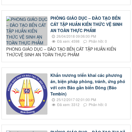
PHÒNG GIÁO DỤC – ĐÀO TẠO BẾN
CÁT TẬP HUẤN KIẾN THỨC VỆ SINH
AN TOÀN THỰC PHẨM
26/04/2018 09:06:00 PM
Đã xem: 4598
Phản hồi: 0
PHÒNG GIÁO DỤC – ĐÀO TẠO BẾN CÁT TẬP HUẤN KIẾN
THỨCVỆ SINH AN TOÀN THỰC PHẨM
Khẩn trương triển khai các phương
án, biện pháp phòng, tránh, ứng phó
với cơn Bão gần biển Đông (Bão
Tembin)
25/12/2017 02:01:00 PM
Đã xem: 3312
Phản hồi: 0