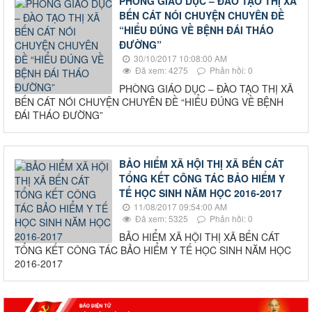
PHÒNG GIÁO DỤC – ĐÀO TẠO THỊ XÃ
BẾN CÁT NÓI CHUYỆN CHUYÊN ĐỀ
“HIỂU ĐÚNG VỀ BỆNH ĐÁI THÁO
ĐƯỜNG”
30/10/2017 10:08:00 AM
Đã xem: 4275
Phản hồi: 0
PHÒNG GIÁO DỤC – ĐÀO TẠO THỊ XÃ
BẾN CÁT NÓI CHUYỆN CHUYÊN ĐỀ “HIỂU ĐÚNG VỀ BỆNH
ĐÁI THÁO ĐƯỜNG”
BẢO HIỂM XÃ HỘI THỊ XÃ BẾN CÁT
TỔNG KẾT CÔNG TÁC BẢO HIỂM Y
TẾ HỌC SINH NĂM HỌC 2016-2017
11/08/2017 09:54:00 AM
Đã xem: 5325
Phản hồi: 0
BẢO HIỂM XÃ HỘI THỊ XÃ BẾN CÁT
TỔNG KẾT CÔNG TÁC BẢO HIỂM Y TẾ HỌC SINH NĂM HỌC
2016-2017