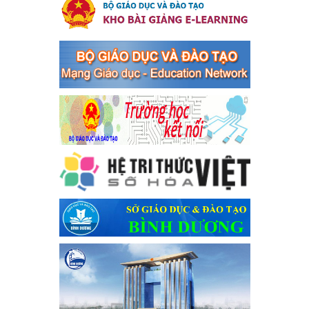
Ngày ban hành: 28/12/2023
Phối hợp rà soát nhu cầu tiêm vắc xin phòng Covid 19
Phối hợp rà soát nhu cầu tiêm vắc xin phòng Covid 19
Ngày ban hành: 22/11/2023
Phát động, triển khai Cuộc thi " An toàn giao thông cho nụ
cười ngày mai" dành cho học sinh và giáo viên trung học
năm học 2023-2024
Phát động, triển khai Cuộc thi " An toàn giao thông cho nụ cười
ngày mai" dành cho học sinh và giáo viên trung học năm học
2023-2024
Ngày ban hành: 22/11/2023
Nhắc nhỡ thực hiện thanh toán không dùng tiền mặt các
khoản thu trong nhà trường năm học 2023-2024 và các năm
tiếp theo
Nhắc nhỡ thực hiện thanh toán không dùng tiền mặt các khoản
thu trong nhà trường năm học 2023-2024 và các năm tiếp theo
Ngày ban hành: 27/09/2023
Hưởng ứng cuộc thi Tìm hiểu Luật Phòng, chống ma túy