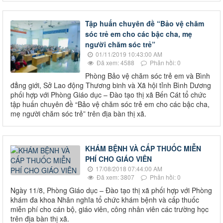
Tập huấn chuyên đề “Bảo vệ chăm
sóc trẻ em cho các bậc cha, mẹ
người chăm sóc trẻ”
01/11/2019 10:43:00 AM
Đã xem: 4588
Phản hồi: 0
Phòng Bảo vệ chăm sóc trẻ em và Bình
đẳng giới, Sở Lao động Thương binh và Xã hội tỉnh Bình Dương
phối hợp với Phòng Giáo dục – Đào tạo thị xã Bến Cát tổ chức
tập huấn chuyên đề “Bảo vệ chăm sóc trẻ em cho các bậc cha,
mẹ người chăm sóc trẻ” trên địa bàn thị xã.
KHÁM BỆNH VÀ CẤP THUỐC MIỄN
PHÍ CHO GIÁO VIÊN
17/08/2018 07:44:00 AM
Đã xem: 3807
Phản hồi: 0
Ngày 11/8, Phòng Giáo dục – Đào tạo thị xã phối hợp với Phòng
khám đa khoa Nhân nghĩa tổ chức khám bệnh và cấp thuốc
miễn phí cho cán bộ, giáo viên, công nhân viên các trường học
trên địa bàn thị xã.