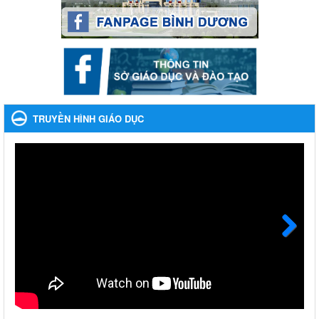
Hưởng ứng cuộc thi Tìm hiểu Luật Phòng, chống ma túy
Ngày ban hành: 06/09/2023
Về việc thống kê, lập danh sách đề xuất học sinh nhận học
bổng, hỗ trợ của Chương trình "Tiếp sức đến trường" năm
học 2023-2024
Về việc thống kê, lập danh sách đề xuất học sinh nhận học bổng,
hỗ trợ của Chương trình "Tiếp sức đến trường" năm học 2023-
TRUYỀN HÌNH GIÁO DỤC
2024
Ngày ban hành: 22/08/2023
Triển khai Kế hoạch Triển khai các hoạt động hưởng ứng
phong trào vệ sinh yêu nước nâng cao sức khỏe nhân dân
năm 2023
Triển khai Kế hoạch Triển khai các hoạt động hưởng ứng phong
trào vệ sinh yêu nước nâng cao sức khỏe nhân dân năm 2023
Ngày ban hành: 10/08/2023
Next
Khẩn trương triển khai các biện pháp tăng cường công tác
phòng, chống bệnh tay chân miệng trong các cơ sở giáo
dục mầm non, trường mẫu giáo, trường tiểu học
Khẩn trương triển khai các biện pháp tăng cường công tác phòng,