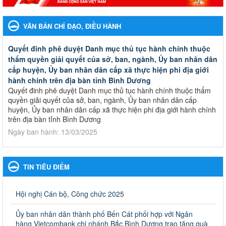
VĂN BẢN CHỈ ĐẠO, ĐIỀU HÀNH
Quyết đinh phê duyệt Danh mục thủ tục hành chính thuộc
thẩm quyền giải quyết của sở, ban, ngành, Ủy ban nhân dân
cấp huyện, Ủy ban nhân dân cấp xã thực hiện phi địa giới
hành chính trên địa bàn tỉnh Bình Dương
Quyết đinh phê duyệt Danh mục thủ tục hành chính thuộc thẩm
quyền giải quyết của sở, ban, ngành, Ủy ban nhân dân cấp
huyện, Ủy ban nhân dân cấp xã thực hiện phi địa giới hành chính
trên địa bàn tỉnh Bình Dương
Ngày ban hành: 13/03/2025
Kế hoạch Phổ biến, giáo dục pháp luật năm 2025 của ngành
Giáo dục và Đào tạo thành phố Bến Cát
TIN TIÊU ĐIỂM
Kế hoạch Phổ biến, giáo dục pháp luật năm 2025 của ngành
Giáo dục và Đào tạo thành phố Bến Cát
Ngày ban hành: 28/02/2025
Hội nghị Cán bộ, Công chức 2025
Quyết định công bố thủ tục hành chính bị bãi bỏ trong lĩnh
Ủy ban nhân dân thành phố Bến Cát phối hợp với Ngân
vực giáo dục đào tạo thuộc hệ giáo dục quốc dân và cơ sở
hàng Vietcombank chi nhánh Bắc Bình Dương trao tặng quà