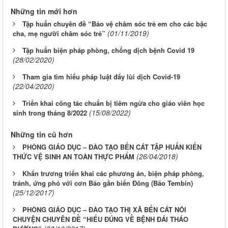
Những tin mới hơn
Tập huấn chuyên đề “Bảo vệ chăm sóc trẻ em cho các bậc
(01/11/2019)
cha, mẹ người chăm sóc trẻ”
Tập huấn biện pháp phòng, chống dịch bệnh Covid 19
(28/02/2020)
Tham gia tìm hiểu pháp luật đẩy lùi dịch Covid-19
(22/04/2020)
Triển khai công tác chuẩn bị tiêm ngừa cho giáo viên học
(15/08/2022)
sinh trong tháng 8/2022
Những tin cũ hơn
PHÒNG GIÁO DỤC – ĐÀO TẠO BẾN CÁT TẬP HUẤN KIẾN
(26/04/2018)
THỨC VỆ SINH AN TOÀN THỰC PHẨM
Khẩn trương triển khai các phương án, biện pháp phòng,
tránh, ứng phó với cơn Bão gần biển Đông (Bão Tembin)
(25/12/2017)
PHÒNG GIÁO DỤC – ĐÀO TẠO THỊ XÃ BẾN CÁT NÓI
CHUYỆN CHUYÊN ĐỀ “HIỂU ĐÚNG VỀ BỆNH ĐÁI THÁO