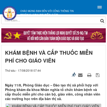
CHÀO MỪNG BẠN ĐẾN VỚI CỔNG THÔNG TIN
PHÒNG GD&ĐT BẾN CÁT
KHÁM BỆNH VÀ CẤP THUỐC MIỄN
PHÍ CHO GIÁO VIÊN
Thứ sáu - 17/08/2018 07:44
Ngày 11/8, Phòng Giáo dục – Đào tạo thị xã phối hợp với
Phòng khám đa khoa Nhân nghĩa tổ chức khám bệnh và
cấp thuốc miễn phí cho cán bộ, giáo viên, công nhân viên
các trường học trên địa bàn thị xã.