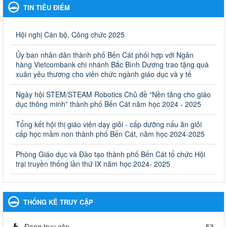
Giáo dục và Đào tạo thành phố Bến Cát
TIN TIÊU ĐIỂM
Kế hoạch Phổ biến, giáo dục pháp luật năm 2025 của ngành
Giáo dục và Đào tạo thành phố Bến Cát
Ngày ban hành: 28/02/2025
Hội nghị Cán bộ, Công chức 2025
Quyết định công bố thủ tục hành chính bị bãi bỏ trong lĩnh
Ủy ban nhân dân thành phố Bến Cát phối hợp với Ngân
vực giáo dục đào tạo thuộc hệ giáo dục quốc dân và cơ sở
hàng Vietcombank chi nhánh Bắc Bình Dương trao tặng quà
giáo dục khác thuộc thẩm quyền giải quyết của Sở Giáo dục
xuân yêu thương cho viên chức ngành giáo dục và y tế
và Đào tạo, Ủy ban nhân dân cấp huyện
Ngày hội STEM/STEAM Robotics Chủ đề “Nền tảng cho giáo
Quyết định công bố thủ tục hành chính bị bãi bỏ trong lĩnh vực
dục thông minh” thành phố Bến Cát năm học 2024 - 2025
giáo dục đào tạo thuộc hệ giáo dục quốc dân và cơ sở giáo dục
khác thuộc thẩm quyền giải quyết của Sở Giáo dục và Đào tạo,
Ủy ban nhân dân cấp huyện
Tổng kết hội thị giáo viên dạy giỏi - cấp dưỡng nấu ăn giỏi
cấp học mầm non thành phố Bến Cát, năm học 2024-2025
Ngày ban hành: 30/09/2024
Phòng Giáo dục và Đào tạo thành phố Bến Cát tổ chức Hội
Hướng dẫn thực hiện nhiệm vụ giáo dục tiểu học năm học
trại truyền thống lần thứ IX năm học 2024- 2025
2024-2025
Hướng dẫn thực hiện nhiệm vụ giáo dục tiểu học năm học 2024-
2025
Ngày ban hành: 26/09/2024
THỐNG KÊ TRUY CẬP
Tổ chức các hoạt động hè cho học sinh năm 2024
Đang truy cập
53
Tổ chức các hoạt động hè cho học sinh năm 2024