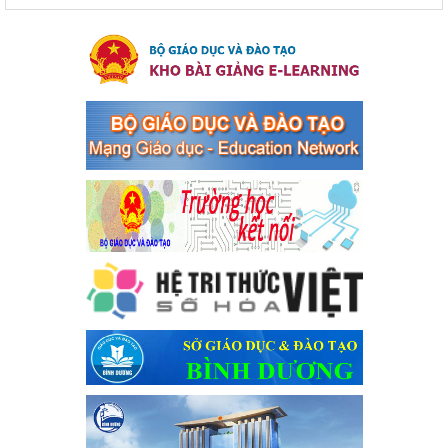
Ngày ban hành: 04/03/2024
Kế hoạch thực hiện Chỉ thị số 16/CT-TTg ngày 27/05/2023
của Thủ tướng Chính phủ về tăng cường phòng ngừa, đấu
tranh tội phạm, vi phạm pháp luật liên quan đến hoạt động
tổ chức đánh bạc và đánh bạc
Kế hoạch thực hiện Chỉ thị số 16/CT-TTg ngày 27/05/2023 của
Thủ tướng Chính phủ về tăng cường phòng ngừa, đấu tranh tội
phạm, vi phạm pháp luật liên quan đến hoạt động tổ chức đánh
bạc và đánh bạc
Ngày ban hành: 04/03/2024
Kế hoạch Tổ chức Hội trại truyền thống học sinh thị xã Bến
Cát Lần thứ VIII, năm học 2023-2024
Kế hoạch Tổ chức Hội trại truyền thống học sinh thị xã Bến Cát
Lần thứ VIII, năm học 2023-2024
Ngày ban hành: 28/12/2023
Phối hợp rà soát nhu cầu tiêm vắc xin phòng Covid 19
Phối hợp rà soát nhu cầu tiêm vắc xin phòng Covid 19
Ngày ban hành: 22/11/2023