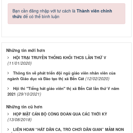
Bạn cần đăng nhập với tư cách là
Thành viên chính
thức
để có thể bình luận
Những tin mới hơn
HỘI TRẠI TRUYỀN THỐNG KHỐI THCS LẦN THỨ V
(11/01/2020)
Thông tin về phát triển đội ngũ giáo viên nhân viên của
(12/02/2020)
ngành Giáo dục và Đào tạo thị xã Bến Cát
Hội thi "Tiếng hát giáo viên" thị xã Bến Cát lần thứ V năm
(29/10/2021)
2021
Những tin cũ hơn
HỌP MẶT CÁN BỘ CÔNG ĐOÀN QUA CÁC THỜI KỲ
(13/08/2018)
LIÊN HOAN “HÁT DÂN CA, TRÒ CHƠI DÂN GIAN” MẦM NON