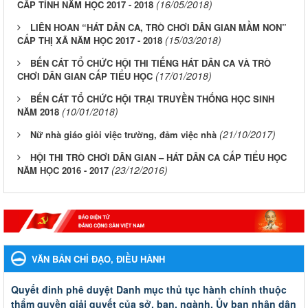
(16/05/2018)
CẤP TỈNH NĂM HỌC 2017 - 2018
LIÊN HOAN “HÁT DÂN CA, TRÒ CHƠI DÂN GIAN MẦM NON”
(15/03/2018)
CẤP THỊ XÃ NĂM HỌC 2017 - 2018
BẾN CÁT TỔ CHỨC HỘI THI TIẾNG HÁT DÂN CA VÀ TRÒ
(17/01/2018)
CHƠI DÂN GIAN CẤP TIỂU HỌC
BẾN CÁT TỔ CHỨC HỘI TRẠI TRUYỀN THỐNG HỌC SINH
(10/01/2018)
NĂM 2018
(21/10/2017)
Nữ nhà giáo giỏi việc trường, đảm việc nhà
HỘI THI TRÒ CHƠI DÂN GIAN – HÁT DÂN CA CẤP TIỂU HỌC
(23/12/2016)
NĂM HỌC 2016 - 2017
VĂN BẢN CHỈ ĐẠO, ĐIỀU HÀNH
Quyết đinh phê duyệt Danh mục thủ tục hành chính thuộc
thẩm quyền giải quyết của sở, ban, ngành, Ủy ban nhân dân