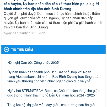
cấp huyện, Ủy ban nhân dân cấp xã thực hiện phi địa giới
hành chính trên địa bàn tỉnh Bình Dương
Quyết đinh phê duyệt Danh mục thủ tục hành chính thuộc thẩm
quyền giải quyết của sở, ban, ngành, Ủy ban nhân dân cấp
huyện, Ủy ban nhân dân cấp xã thực hiện phi địa giới hành chính
trên địa bàn tỉnh Bình Dương
Ngày ban hành: 13/03/2025
Kế hoạch Phổ biến, giáo dục pháp luật năm 2025 của ngành
Giáo dục và Đào tạo thành phố Bến Cát
TIN TIÊU ĐIỂM
Kế hoạch Phổ biến, giáo dục pháp luật năm 2025 của ngành
Giáo dục và Đào tạo thành phố Bến Cát
Ngày ban hành: 28/02/2025
Hội nghị Cán bộ, Công chức 2025
Quyết định công bố thủ tục hành chính bị bãi bỏ trong lĩnh
Ủy ban nhân dân thành phố Bến Cát phối hợp với Ngân
vực giáo dục đào tạo thuộc hệ giáo dục quốc dân và cơ sở
hàng Vietcombank chi nhánh Bắc Bình Dương trao tặng quà
giáo dục khác thuộc thẩm quyền giải quyết của Sở Giáo dục
xuân yêu thương cho viên chức ngành giáo dục và y tế
và Đào tạo, Ủy ban nhân dân cấp huyện
Ngày hội STEM/STEAM Robotics Chủ đề “Nền tảng cho giáo
Quyết định công bố thủ tục hành chính bị bãi bỏ trong lĩnh vực
dục thông minh” thành phố Bến Cát năm học 2024 - 2025
giáo dục đào tạo thuộc hệ giáo dục quốc dân và cơ sở giáo dục
khác thuộc thẩm quyền giải quyết của Sở Giáo dục và Đào tạo,
Ủy ban nhân dân cấp huyện
Tổng kết hội thị giáo viên dạy giỏi - cấp dưỡng nấu ăn giỏi