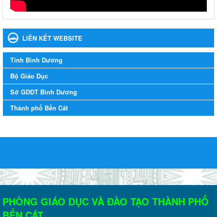
Ngày ban hành: 22/08/2023
Triển khai Kế hoạch Triển khai các hoạt động hưởng ứng
phong trào vệ sinh yêu nước nâng cao sức khỏe nhân dân
LIÊN KẾT WEBSITE
năm 2023
Triển khai Kế hoạch Triển khai các hoạt động hưởng ứng phong
Tỉnh Bình Dương
trào vệ sinh yêu nước nâng cao sức khỏe nhân dân năm 2023
Ngày ban hành: 10/08/2023
Bộ Giáo Dục
Khẩn trương triển khai các biện pháp tăng cường công tác
Sở GDĐT Bình Dương
phòng, chống bệnh tay chân miệng trong các cơ sở giáo
Thành phố Bến Cát
dục mầm non, trường mẫu giáo, trường tiểu học
Khẩn trương triển khai các biện pháp tăng cường công tác phòng,
chống bệnh tay chân miệng trong các cơ sở giáo dục mầm non,
trường mẫu giáo, trường tiểu học
Ngày ban hành: 02/08/2023
Kế hoạch Tổ chức tập huấn, bồi dường công tác đảm bảo
vệ sinh an toàn thực phẩm tại các cơ sở giáo dục trên địa
bàn thị xã Bến Cát năm 2023
PHÒNG GIÁO DỤC VÀ ĐÀO TẠO THÀNH PHỐ
Kế hoạch Tổ chức tập huấn, bồi dường công tác đảm bảo vệ sinh
an toàn thực phẩm tại các cơ sở giáo dục trên địa bàn thị xã Bến
BẾN CÁT