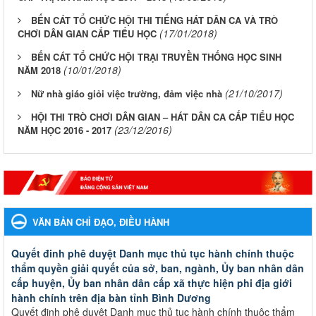
BẾN CÁT TỔ CHỨC HỘI THI TIẾNG HÁT DÂN CA VÀ TRÒ
(17/01/2018)
CHƠI DÂN GIAN CẤP TIỂU HỌC
BẾN CÁT TỔ CHỨC HỘI TRẠI TRUYỀN THỐNG HỌC SINH
(10/01/2018)
NĂM 2018
(21/10/2017)
Nữ nhà giáo giỏi việc trường, đảm việc nhà
HỘI THI TRÒ CHƠI DÂN GIAN – HÁT DÂN CA CẤP TIỂU HỌC
(23/12/2016)
NĂM HỌC 2016 - 2017
VĂN BẢN CHỈ ĐẠO, ĐIỀU HÀNH
Quyết đinh phê duyệt Danh mục thủ tục hành chính thuộc
thẩm quyền giải quyết của sở, ban, ngành, Ủy ban nhân dân
cấp huyện, Ủy ban nhân dân cấp xã thực hiện phi địa giới
hành chính trên địa bàn tỉnh Bình Dương
Quyết đinh phê duyệt Danh mục thủ tục hành chính thuộc thẩm