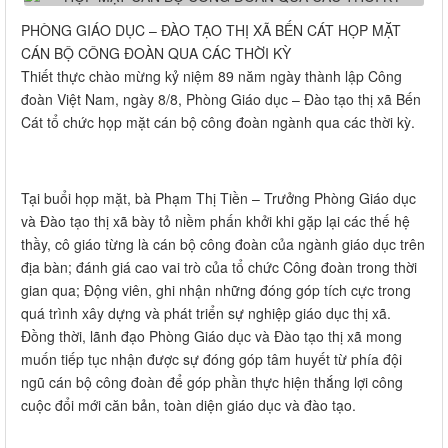
PHÒNG GIÁO DỤC – ĐÀO TẠO THỊ XÃ BẾN CÁT HỌP MẶT
CÁN BỘ CÔNG ĐOÀN QUA CÁC THỜI KỲ
Thiết thực chào mừng kỷ niệm 89 năm ngày thành lập Công
đoàn Việt Nam, ngày 8/8, Phòng Giáo dục – Đào tạo thị xã Bến
Cát tổ chức họp mặt cán bộ công đoàn ngành qua các thời kỳ.
Tại buổi họp mặt, bà Phạm Thị Tiền – Trưởng Phòng Giáo dục
và Đào tạo thị xã bày tỏ niềm phấn khởi khi gặp lại các thế hệ
thầy, cô giáo từng là cán bộ công đoàn của ngành giáo dục trên
địa bàn; đánh giá cao vai trò của tổ chức Công đoàn trong thời
gian qua; Động viên, ghi nhận những đóng góp tích cực trong
quá trình xây dựng và phát triển sự nghiệp giáo dục thị xã.
Đồng thời, lãnh đạo Phòng Giáo dục và Đào tạo thị xã mong
muốn tiếp tục nhận được sự đóng góp tâm huyết từ phía đội
ngũ cán bộ công đoàn để góp phần thực hiện thắng lợi công
cuộc đổi mới căn bản, toàn diện giáo dục và đào tạo.