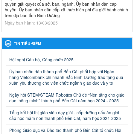
quyền giải quyết của sở, ban, ngành, Ủy ban nhân dân cấp
huyện, Ủy ban nhân dân cấp xã thực hiện phi địa giới hành chính
trên địa bàn tỉnh Bình Dương
Ngày ban hành: 13/03/2025
Kế hoạch Phổ biến, giáo dục pháp luật năm 2025 của ngành
Giáo dục và Đào tạo thành phố Bến Cát
TIN TIÊU ĐIỂM
Kế hoạch Phổ biến, giáo dục pháp luật năm 2025 của ngành
Giáo dục và Đào tạo thành phố Bến Cát
Ngày ban hành: 28/02/2025
Hội nghị Cán bộ, Công chức 2025
Quyết định công bố thủ tục hành chính bị bãi bỏ trong lĩnh
Ủy ban nhân dân thành phố Bến Cát phối hợp với Ngân
vực giáo dục đào tạo thuộc hệ giáo dục quốc dân và cơ sở
hàng Vietcombank chi nhánh Bắc Bình Dương trao tặng quà
giáo dục khác thuộc thẩm quyền giải quyết của Sở Giáo dục
xuân yêu thương cho viên chức ngành giáo dục và y tế
và Đào tạo, Ủy ban nhân dân cấp huyện
Ngày hội STEM/STEAM Robotics Chủ đề “Nền tảng cho giáo
Quyết định công bố thủ tục hành chính bị bãi bỏ trong lĩnh vực
dục thông minh” thành phố Bến Cát năm học 2024 - 2025
giáo dục đào tạo thuộc hệ giáo dục quốc dân và cơ sở giáo dục
khác thuộc thẩm quyền giải quyết của Sở Giáo dục và Đào tạo,
Ủy ban nhân dân cấp huyện
Tổng kết hội thị giáo viên dạy giỏi - cấp dưỡng nấu ăn giỏi
cấp học mầm non thành phố Bến Cát, năm học 2024-2025
Ngày ban hành: 30/09/2024
Phòng Giáo dục và Đào tạo thành phố Bến Cát tổ chức Hội
Hướng dẫn thực hiện nhiệm vụ giáo dục tiểu học năm học