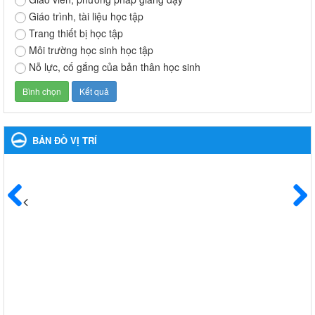
Giáo trình, tài liệu học tập
Kế hoạch phổ biến. giáo dục pháp luật năm 2024 của ngành
Trang thiết bị học tập
Giáo dục và Đào tạo thị xã Bến Cát
Kế hoạch phổ biến. giáo dục pháp luật năm 2024 của ngành
Môi trường học sinh học tập
Giáo dục và Đào tạo thị xã Bến Cát
Nỗ lực, cố gắng của bản thân học sinh
Ngày ban hành: 08/03/2024
Hưởng ứng cuộc thi trực tuyến "Tìm hiểu Nghị quyết Trung
ương 8 Khoá XIII"
Hưởng ứng cuộc thi trực tuyến "Tìm hiểu Nghị quyết Trung ương
BẢN ĐỒ VỊ TRÍ
8 Khoá XIII"
Ngày ban hành: 04/03/2024
Kế hoạch Triển khai công tác tuyên truyền, đảm bảo trật tự,
an toàn giao thông năm 2024 tại các cơ sở giáo dục trên địa
Trước
Sau
bàn thị xã Bến Cát
Kế hoạch Triển khai công tác tuyên truyền, đảm bảo trật tự, an
toàn giao thông năm 2024 tại các cơ sở giáo dục trên địa bàn thị
xã Bến Cát
Ngày ban hành: 04/03/2024
Kế hoạch thực hiện Chỉ thị số 16/CT-TTg ngày 27/05/2023