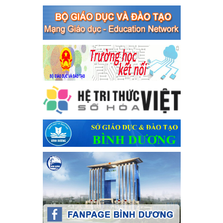
Thủ tướng Chính phủ về tăng cường phòng ngừa, đấu tranh tội
phạm, vi phạm pháp luật liên quan đến hoạt động tổ chức đánh
bạc và đánh bạc
Ngày ban hành: 04/03/2024
Kế hoạch Tổ chức Hội trại truyền thống học sinh thị xã Bến
Cát Lần thứ VIII, năm học 2023-2024
Kế hoạch Tổ chức Hội trại truyền thống học sinh thị xã Bến Cát
Lần thứ VIII, năm học 2023-2024
Ngày ban hành: 28/12/2023
Phối hợp rà soát nhu cầu tiêm vắc xin phòng Covid 19
Phối hợp rà soát nhu cầu tiêm vắc xin phòng Covid 19
Ngày ban hành: 22/11/2023
Phát động, triển khai Cuộc thi " An toàn giao thông cho nụ
cười ngày mai" dành cho học sinh và giáo viên trung học
năm học 2023-2024
Phát động, triển khai Cuộc thi " An toàn giao thông cho nụ cười
ngày mai" dành cho học sinh và giáo viên trung học năm học
2023-2024
Ngày ban hành: 22/11/2023