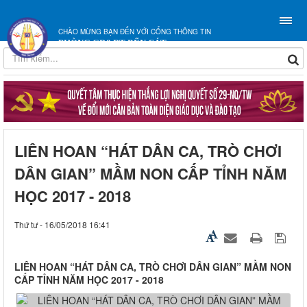
CHÀO MỪNG BẠN ĐẾN VỚI CỔNG THÔNG TIN
PHÒNG GD&ĐT BẾN CÁT
LIÊN HOAN “HÁT DÂN CA, TRÒ CHƠI
DÂN GIAN” MẦM NON CẤP TỈNH NĂM
HỌC 2017 - 2018
Thứ tư - 16/05/2018 16:41
LIÊN HOAN “HÁT DÂN CA, TRÒ CHƠI DÂN GIAN” MẦM NON
CẤP TỈNH NĂM HỌC 2017 - 2018