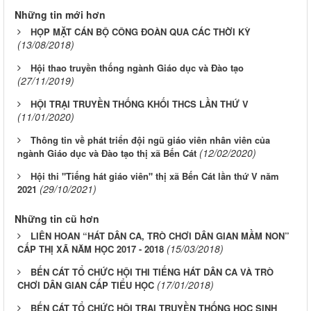
Những tin mới hơn
HỌP MẶT CÁN BỘ CÔNG ĐOÀN QUA CÁC THỜI KỲ
(13/08/2018)
Hội thao truyền thống ngành Giáo dục và Đào tạo
(27/11/2019)
HỘI TRẠI TRUYỀN THỐNG KHỐI THCS LẦN THỨ V
(11/01/2020)
Thông tin về phát triển đội ngũ giáo viên nhân viên của
(12/02/2020)
ngành Giáo dục và Đào tạo thị xã Bến Cát
Hội thi "Tiếng hát giáo viên" thị xã Bến Cát lần thứ V năm
(29/10/2021)
2021
Những tin cũ hơn
LIÊN HOAN “HÁT DÂN CA, TRÒ CHƠI DÂN GIAN MẦM NON”
(15/03/2018)
CẤP THỊ XÃ NĂM HỌC 2017 - 2018
BẾN CÁT TỔ CHỨC HỘI THI TIẾNG HÁT DÂN CA VÀ TRÒ
(17/01/2018)
CHƠI DÂN GIAN CẤP TIỂU HỌC
BẾN CÁT TỔ CHỨC HỘI TRẠI TRUYỀN THỐNG HỌC SINH