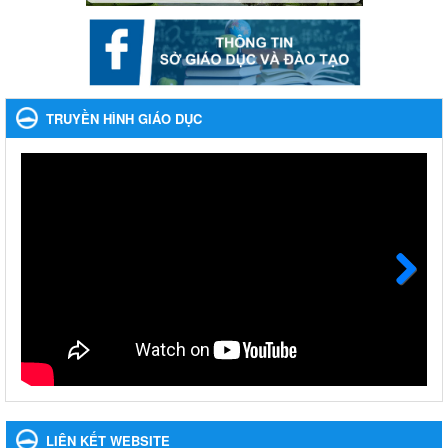
Nhắc nhỡ thực hiện thanh toán không dùng tiền mặt các
khoản thu trong nhà trường năm học 2023-2024 và các năm
tiếp theo
Nhắc nhỡ thực hiện thanh toán không dùng tiền mặt các khoản
thu trong nhà trường năm học 2023-2024 và các năm tiếp theo
TRUYỀN HÌNH GIÁO DỤC
Ngày ban hành: 27/09/2023
Hưởng ứng cuộc thi Tìm hiểu Luật Phòng, chống ma túy
Hưởng ứng cuộc thi Tìm hiểu Luật Phòng, chống ma túy
Ngày ban hành: 06/09/2023
Về việc thống kê, lập danh sách đề xuất học sinh nhận học
bổng, hỗ trợ của Chương trình "Tiếp sức đến trường" năm
học 2023-2024
Next
Về việc thống kê, lập danh sách đề xuất học sinh nhận học bổng,
hỗ trợ của Chương trình "Tiếp sức đến trường" năm học 2023-
2024
Ngày ban hành: 22/08/2023
Triển khai Kế hoạch Triển khai các hoạt động hưởng ứng
phong trào vệ sinh yêu nước nâng cao sức khỏe nhân dân
LIÊN KẾT WEBSITE