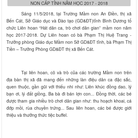
Sáng 11/5/2018, tại Trường Mầm non An Điền, thị xã
Bến Cát, Sở Giáo dục và Đào tạo (GD&ĐT)tỉnh Bình Dương tổ
chức Liên hoan “Hát dân ca, trò chơi dân gian” mầm non năm
học 2017-2018. Dự Liên hoan có bà Phạm Thị Huệ Trang -
Trưởng phòng Giáo dục Mầm non Sở GD&ĐT tỉnh, bà Phạm Thị
Tiền – Trưởng Phòng GD&ĐT thị xã Bến Cát.
Tại liên hoan, cô và trò của các trường Mầm non trên
địa bàn thị xã đã mang đến những làn điệu dân ca đặc sắc,
quen thuộc, gần gũi với thiếu nhi như: Liên khúc đồng dao, lý
bạn ơi, lý đất giồng, Ba bà đi bán lợn con... Đồng thời, các bé
được tham gia nhiều trò chơi dân gian như: thu hoạch khoai, cá
đớp mồi, rùa chuyền trứng... Sau liên hoan, các bé được giới
thiệu và thưởng thức tiệc buffel.