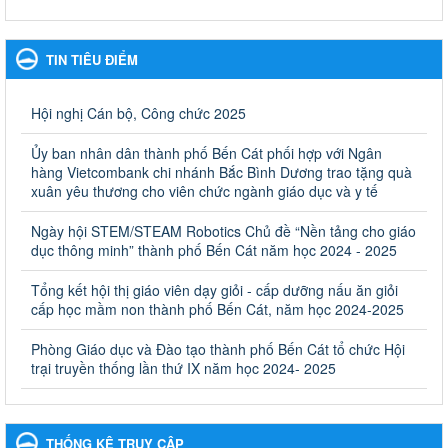
Kế hoạch Phổ biến, giáo dục pháp luật năm 2025 của ngành
Giáo dục và Đào tạo thành phố Bến Cát
TIN TIÊU ĐIỂM
Kế hoạch Phổ biến, giáo dục pháp luật năm 2025 của ngành
Giáo dục và Đào tạo thành phố Bến Cát
Ngày ban hành: 28/02/2025
Hội nghị Cán bộ, Công chức 2025
Quyết định công bố thủ tục hành chính bị bãi bỏ trong lĩnh
Ủy ban nhân dân thành phố Bến Cát phối hợp với Ngân
vực giáo dục đào tạo thuộc hệ giáo dục quốc dân và cơ sở
hàng Vietcombank chi nhánh Bắc Bình Dương trao tặng quà
giáo dục khác thuộc thẩm quyền giải quyết của Sở Giáo dục
xuân yêu thương cho viên chức ngành giáo dục và y tế
và Đào tạo, Ủy ban nhân dân cấp huyện
Ngày hội STEM/STEAM Robotics Chủ đề “Nền tảng cho giáo
Quyết định công bố thủ tục hành chính bị bãi bỏ trong lĩnh vực
dục thông minh” thành phố Bến Cát năm học 2024 - 2025
giáo dục đào tạo thuộc hệ giáo dục quốc dân và cơ sở giáo dục
khác thuộc thẩm quyền giải quyết của Sở Giáo dục và Đào tạo,
Ủy ban nhân dân cấp huyện
Tổng kết hội thị giáo viên dạy giỏi - cấp dưỡng nấu ăn giỏi
cấp học mầm non thành phố Bến Cát, năm học 2024-2025
Ngày ban hành: 30/09/2024
Phòng Giáo dục và Đào tạo thành phố Bến Cát tổ chức Hội
Hướng dẫn thực hiện nhiệm vụ giáo dục tiểu học năm học
trại truyền thống lần thứ IX năm học 2024- 2025
2024-2025
Hướng dẫn thực hiện nhiệm vụ giáo dục tiểu học năm học 2024-
2025
Ngày ban hành: 26/09/2024
THỐNG KÊ TRUY CẬP