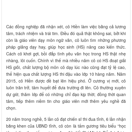
Các đồng nghiệp đã nhận xét, cô Hiền làm việc bằng cả lương
tâm, trách nhiệm và trái tim. Điều đó quả thật không sai, bởi khi
còn là giáo viên dạy môn ngữ văn, cô luôn tìm những phương
pháp giảng dạy hay, giúp học sinh (HS) nâng cao kiến thức.
Cách cô khơi gợi, bồi đắp tình yêu văn học trong HS thật nhẹ
nhàng, lôi cuốn. Chính vì thế mà nhiều năm cô có HS đoạt giải
HS giỏi, chất lượng bộ môn cô dạy lúc nào cũng đạt tỷ lệ cao,
thể hiện qua chất lượng HS thi đậu vào lớp 10 hàng năm. Năm
2015, cô Hiền được đề bạt lên hiệu phó. Ở cương vị mới, cô
luôn trăn trở, tâm huyết để đưa trường đi lên. Cô thường xuyên
dự giờ, thăm lớp để có những chỉ đạo kịp thời; đồng thời quan
tâm, tiếp thêm niềm tin cho giáo viên mới thêm yêu nghề đã
chọn.
20 năm trong nghề, 5 lần cô đạt chiến sĩ thi đua tỉnh, 6 lần nhận
bằng khen của UBND tỉnh, cô còn là tấm gương tiêu biểu “học