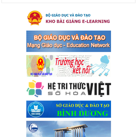
của Thủ tướng Chính phủ về tăng cường phòng ngừa, đấu
tranh tội phạm, vi phạm pháp luật liên quan đến hoạt động
tổ chức đánh bạc và đánh bạc
Kế hoạch thực hiện Chỉ thị số 16/CT-TTg ngày 27/05/2023 của
Thủ tướng Chính phủ về tăng cường phòng ngừa, đấu tranh tội
phạm, vi phạm pháp luật liên quan đến hoạt động tổ chức đánh
bạc và đánh bạc
Ngày ban hành: 04/03/2024
Kế hoạch Tổ chức Hội trại truyền thống học sinh thị xã Bến
Cát Lần thứ VIII, năm học 2023-2024
Kế hoạch Tổ chức Hội trại truyền thống học sinh thị xã Bến Cát
Lần thứ VIII, năm học 2023-2024
Ngày ban hành: 28/12/2023
Phối hợp rà soát nhu cầu tiêm vắc xin phòng Covid 19
Phối hợp rà soát nhu cầu tiêm vắc xin phòng Covid 19
Ngày ban hành: 22/11/2023
Phát động, triển khai Cuộc thi " An toàn giao thông cho nụ
cười ngày mai" dành cho học sinh và giáo viên trung học
năm học 2023-2024