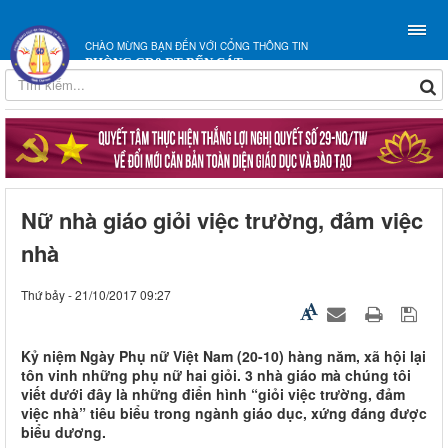
CHÀO MỪNG BẠN ĐẾN VỚI CỔNG THÔNG TIN
PHÒNG GD&ĐT BẾN CÁT
Nữ nhà giáo giỏi việc trường, đảm việc
nhà
Thứ bảy - 21/10/2017 09:27
Kỷ niệm Ngày Phụ nữ Việt Nam (20-10) hàng năm, xã hội lại
tôn vinh những phụ nữ hai giỏi. 3 nhà giáo mà chúng tôi
viết dưới đây là những điển hình “giỏi việc trường, đảm
việc nhà” tiêu biểu trong ngành giáo dục, xứng đáng được
biểu dương.