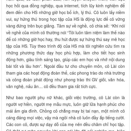
học hỏi qua đồng nghiệp, qua internet, tích lũy kinh nghiệm để
đem đến cho HS những giờ học bổ ích, lý thú. Cô luôn lấy niềm
vui, sự hứng thú trong học tập của HS là động lực để cô vững
vàng đứng trên bục giảng. Tâm sự về nghề, cô chia sẻ: “Khi nói
về nghề của mình cô thường nói “Tôi luôn tâm niệm làm thế nào
để có những giờ học hay, thu hút được sự hứng thú say mê học
tập của HS. Tùy theo trình độ của HS mà tôi nghiên cứu tìm ra
những phương thức dạy học phù hợp, làm cho tiết học sinh
động hơn, giàu tính sáng tạo, giúp các em học và nhớ nội dung
bài tốt và lâu hơn”. Ngoài đầu tư cho chuyên môn, cô Lài còn
tham gia các hoạt động đoàn thể, các phong trào do nhà trường
và công đoàn phát động như phong trào thi GV giỏi, văn hóa,
văn nghệ, nấu ăn… cô đều tham gia rất tích cực.
Như bao người phụ nữ khác, giỏi việc trường, cô Lài còn là
người vợ hiền, người mẹ mẫu mực, luôn giữ lửa hạnh phúc cho
mái ấm gia đình. Chồng cô chẳng may bị tai nạn, một mình cô
cáng đáng mọi việc, vậy mà ngôi nhà cô luôn đầy ắp tiếng cười.
Các con cô, được sự dạy dỗ của mẹ nên đều chăm chỉ học tập.