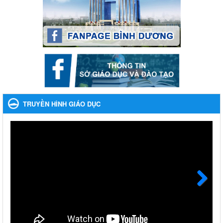
Phát động, triển khai Cuộc thi " An toàn giao thông cho nụ cười
ngày mai" dành cho học sinh và giáo viên trung học năm học
2023-2024
Ngày ban hành: 22/11/2023
Nhắc nhỡ thực hiện thanh toán không dùng tiền mặt các
khoản thu trong nhà trường năm học 2023-2024 và các năm
tiếp theo
Nhắc nhỡ thực hiện thanh toán không dùng tiền mặt các khoản
thu trong nhà trường năm học 2023-2024 và các năm tiếp theo
TRUYỀN HÌNH GIÁO DỤC
Ngày ban hành: 27/09/2023
Hưởng ứng cuộc thi Tìm hiểu Luật Phòng, chống ma túy
Hưởng ứng cuộc thi Tìm hiểu Luật Phòng, chống ma túy
Ngày ban hành: 06/09/2023
Về việc thống kê, lập danh sách đề xuất học sinh nhận học
bổng, hỗ trợ của Chương trình "Tiếp sức đến trường" năm
học 2023-2024
Next
Về việc thống kê, lập danh sách đề xuất học sinh nhận học bổng,
hỗ trợ của Chương trình "Tiếp sức đến trường" năm học 2023-
2024