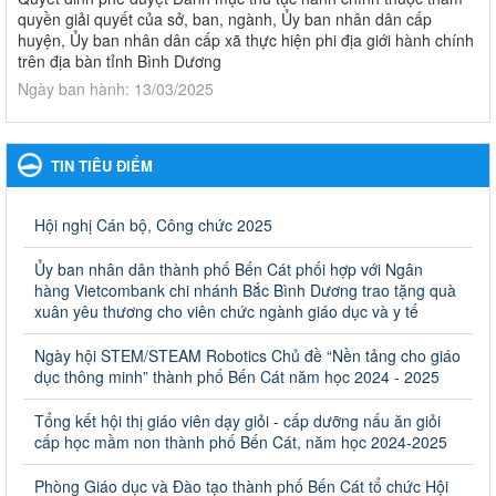
quyền giải quyết của sở, ban, ngành, Ủy ban nhân dân cấp
huyện, Ủy ban nhân dân cấp xã thực hiện phi địa giới hành chính
trên địa bàn tỉnh Bình Dương
Ngày ban hành: 13/03/2025
Kế hoạch Phổ biến, giáo dục pháp luật năm 2025 của ngành
Giáo dục và Đào tạo thành phố Bến Cát
TIN TIÊU ĐIỂM
Kế hoạch Phổ biến, giáo dục pháp luật năm 2025 của ngành
Giáo dục và Đào tạo thành phố Bến Cát
Ngày ban hành: 28/02/2025
Hội nghị Cán bộ, Công chức 2025
Quyết định công bố thủ tục hành chính bị bãi bỏ trong lĩnh
Ủy ban nhân dân thành phố Bến Cát phối hợp với Ngân
vực giáo dục đào tạo thuộc hệ giáo dục quốc dân và cơ sở
hàng Vietcombank chi nhánh Bắc Bình Dương trao tặng quà
giáo dục khác thuộc thẩm quyền giải quyết của Sở Giáo dục
xuân yêu thương cho viên chức ngành giáo dục và y tế
và Đào tạo, Ủy ban nhân dân cấp huyện
Ngày hội STEM/STEAM Robotics Chủ đề “Nền tảng cho giáo
Quyết định công bố thủ tục hành chính bị bãi bỏ trong lĩnh vực
dục thông minh” thành phố Bến Cát năm học 2024 - 2025
giáo dục đào tạo thuộc hệ giáo dục quốc dân và cơ sở giáo dục
khác thuộc thẩm quyền giải quyết của Sở Giáo dục và Đào tạo,
Ủy ban nhân dân cấp huyện
Tổng kết hội thị giáo viên dạy giỏi - cấp dưỡng nấu ăn giỏi
cấp học mầm non thành phố Bến Cát, năm học 2024-2025
Ngày ban hành: 30/09/2024
Phòng Giáo dục và Đào tạo thành phố Bến Cát tổ chức Hội
Hướng dẫn thực hiện nhiệm vụ giáo dục tiểu học năm học