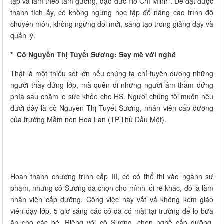
tập và làm theo tấm gương, đạo đức Hồ Chí Minh”. Để đạt được
thành tích ấy, cô không ngừng học tập để nâng cao trình độ
chuyên môn, không ngừng đổi mới, sáng tạo trong giảng dạy và
quản lý.
* Cô Nguyễn Thị Tuyết Sương: Say mê với nghề
Thật là một thiếu sót lớn nếu chúng ta chỉ tuyên dương những
người thầy đứng lớp, mà quên đi những người âm thầm đứng
phía sau chăm lo sức khỏe cho HS. Người chúng tôi muốn nêu
dưới đây là cô Nguyễn Thị Tuyết Sương, nhân viên cấp dưỡng
của trường Mầm non Hoa Lan (TP.Thủ Dầu Một).
Hoàn thành chương trình cấp III, cô có thể thi vào ngành sư
phạm, nhưng cô Sương đã chọn cho mình lối rẽ khác, đó là làm
nhân viên cấp dưỡng. Công việc này vất vả không kém giáo
viên dạy lớp. 5 giờ sáng các cô đã có mặt tại trường để lo bữa
ăn cho các bé. Riêng với cô Sương, chọn nghề cấp dưỡng,