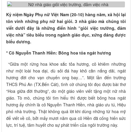
Kỷ niệm Ngày Phụ nữ Việt Nam (20-10) hàng năm, xã hội lại
tôn vinh những phụ nữ hai giỏi. 3 nhà giáo mà chúng tôi
viết dưới đây là những điển hình “giỏi việc trường, đảm
việc nhà” tiêu biểu trong ngành giáo dục, xứng đáng được
biểu dương.
* Cô Nguyễn Thanh Hiền: Bông hoa tỏa ngát hương
“Giữa một rừng hoa khoe sắc tỏa hương, cô khiêm nhường
như một loài hoa dại, dù sỏi đá hay khô cằn nắng dãi, ngát
hương đời cho vạn chuyến ong bay…”. Một lần đến trường
THCS Phú An (TX.Bến Cát), tình cờ chúng tôi đọc được bài thơ
“Hoa giữa đời thường”, do một giáo viên viết tặng một nữ nhà
giáo. Tò mò, chúng tôi tìm hiểu thì được biết bông hoa ngát
hương ấy chính là cô Nguyễn Thanh Hiền, nhà giáo ưu tú, Hiệu
phó nhà trường. Thật không quá lời khi dùng những từ hoa mỹ
để viết về cô, bởi mấy mươi năm qua cô Hiền đã cống hiến sức
lực, trí tuệ, tâm huyết cho sự phát triển của ngôi trường này.