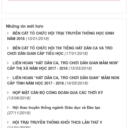
Những tin mới hơn
BẾN CÁT TỔ CHỨC HỘI TRẠI TRUYỀN THỐNG HỌC SINH
(10/01/2018)
NĂM 2018
BẾN CÁT TỔ CHỨC HỘI THI TIẾNG HÁT DÂN CA VÀ TRÒ
(17/01/2018)
CHƠI DÂN GIAN CẤP TIỂU HỌC
LIÊN HOAN “HÁT DÂN CA, TRÒ CHƠI DÂN GIAN MẦM NON”
(15/03/2018)
CẤP THỊ XÃ NĂM HỌC 2017 - 2018
LIÊN HOAN “HÁT DÂN CA, TRÒ CHƠI DÂN GIAN” MẦM NON
(16/05/2018)
CẤP TỈNH NĂM HỌC 2017 - 2018
HỌP MẶT CÁN BỘ CÔNG ĐOÀN QUA CÁC THỜI KỲ
(13/08/2018)
Hội thao truyền thống ngành Giáo dục và Đào tạo
(27/11/2019)
HỘI TRẠI TRUYỀN THỐNG KHỐI THCS LẦN THỨ V
(11/01/2020)