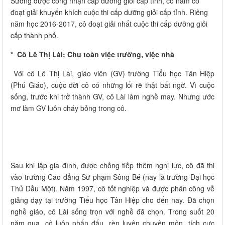
Sương được công nhận cấp dưỡng giỏi cấp tỉnh, có năm cô
đoạt giải khuyến khích cuộc thi cấp dưỡng giỏi cấp tỉnh. Riêng
năm học 2016-2017, cô đoạt giải nhất cuộc thi cấp dưỡng giỏi
cấp thành phố.
* Cô Lê Thị Lài: Chu toàn việc trường, việc nhà
Với cô Lê Thị Lài, giáo viên (GV) trường Tiểu học Tân Hiệp
(Phú Giáo), cuộc đời cô có những lối rẽ thật bất ngờ. Vì cuộc
sống, trước khi trở thành GV, cô Lài làm nghề may. Nhưng ước
mơ làm GV luôn cháy bỏng trong cô.
Sau khi lập gia đình, được chồng tiếp thêm nghị lực, cô đã thi
vào trường Cao đẳng Sư phạm Sông Bé (nay là trường Đại học
Thủ Dầu Một). Năm 1997, cô tốt nghiệp và được phân công về
giảng dạy tại trường Tiểu học Tân Hiệp cho đến nay. Đã chọn
nghề giáo, cô Lài sống trọn với nghề đã chọn. Trong suốt 20
năm qua, cô luôn phấn đấu, rèn luyện chuyên môn, tích cực