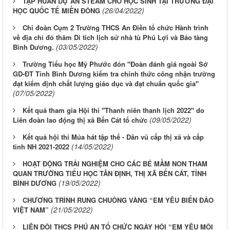
TẬP HUẤN DỰ ÁN STEAM CHO HỌC SINH TẠI TRƯỜNG ĐẠI
(26/04/2022)
HỌC QUỐC TẾ MIỀN ĐÔNG
Chi đoàn Cụm 2 Trường THCS An Điền tổ chức Hành trình
về địa chỉ đỏ thăm Di tích lịch sử nhà tù Phú Lợi và Bảo tàng
(03/05/2022)
Bình Dương.
Trường Tiểu học Mỹ Phước đón "Đoàn đánh giá ngoài Sở
GD-ĐT Tỉnh Bình Dương kiểm tra chính thức công nhận trường
đạt kiểm định chất lượng giáo dục và đạt chuẩn quốc gia"
(07/05/2022)
Kết quả tham gia Hội thi "Thanh niên thanh lịch 2022" do
(09/05/2022)
Liên đoàn lao động thị xã Bến Cát tổ chức
Kết quả hội thi Múa hát tập thể - Dân vũ cấp thị xã và cấp
(14/05/2022)
tỉnh NH 2021-2022
HOẠT ĐỘNG TRẢI NGHIỆM CHO CÁC BÉ MẦM NON THAM
QUAN TRƯỜNG TIỂU HỌC TÂN ĐỊNH, THỊ XÃ BẾN CÁT, TỈNH
(19/05/2022)
BÌNH DƯƠNG
CHƯƠNG TRÌNH RUNG CHUÔNG VÀNG “EM YÊU BIỂN ĐẢO
(21/05/2022)
VIỆT NAM”
LIÊN ĐỘI THCS PHÚ AN TỔ CHỨC NGÀY HỘI “EM YÊU MÔI