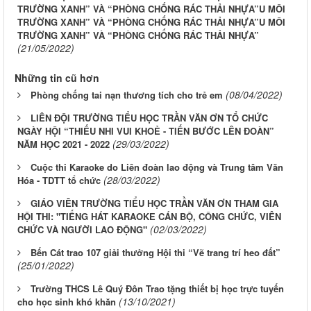
TRƯỜNG XANH” VÀ “PHÒNG CHỐNG RÁC THẢI NHỰA”U MÔI
TRƯỜNG XANH” VÀ “PHÒNG CHỐNG RÁC THẢI NHỰA”U MÔI
TRƯỜNG XANH” VÀ “PHÒNG CHỐNG RÁC THẢI NHỰA”
(21/05/2022)
Những tin cũ hơn
(08/04/2022)
Phòng chống tai nạn thương tích cho trẻ em
LIÊN ĐỘI TRƯỜNG TIỂU HỌC TRẦN VĂN ƠN TỔ CHỨC
NGÀY HỘI “THIẾU NHI VUI KHOẺ - TIẾN BƯỚC LÊN ĐOÀN”
(29/03/2022)
NĂM HỌC 2021 - 2022
Cuộc thi Karaoke do Liên đoàn lao động và Trung tâm Văn
(28/03/2022)
Hóa - TDTT tổ chức
GIÁO VIÊN TRƯỜNG TIỂU HỌC TRẦN VĂN ƠN THAM GIA
HỘI THI: "TIẾNG HÁT KARAOKE CÁN BỘ, CÔNG CHỨC, VIÊN
(02/03/2022)
CHỨC VÀ NGƯỜI LAO ĐỘNG"
Bến Cát trao 107 giải thưởng Hội thi “Vẽ trang trí heo đất”
(25/01/2022)
Trường THCS Lê Quý Đôn Trao tặng thiết bị học trực tuyến
(13/10/2021)
cho học sinh khó khăn