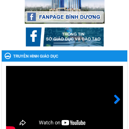
ngày mai" dành cho học sinh và giáo viên trung học năm học
2023-2024
Ngày ban hành: 22/11/2023
Nhắc nhỡ thực hiện thanh toán không dùng tiền mặt các
khoản thu trong nhà trường năm học 2023-2024 và các năm
tiếp theo
Nhắc nhỡ thực hiện thanh toán không dùng tiền mặt các khoản
thu trong nhà trường năm học 2023-2024 và các năm tiếp theo
TRUYỀN HÌNH GIÁO DỤC
Ngày ban hành: 27/09/2023
Hưởng ứng cuộc thi Tìm hiểu Luật Phòng, chống ma túy
Hưởng ứng cuộc thi Tìm hiểu Luật Phòng, chống ma túy
Ngày ban hành: 06/09/2023
Về việc thống kê, lập danh sách đề xuất học sinh nhận học
bổng, hỗ trợ của Chương trình "Tiếp sức đến trường" năm
học 2023-2024
Next
Về việc thống kê, lập danh sách đề xuất học sinh nhận học bổng,
hỗ trợ của Chương trình "Tiếp sức đến trường" năm học 2023-
2024
Ngày ban hành: 22/08/2023