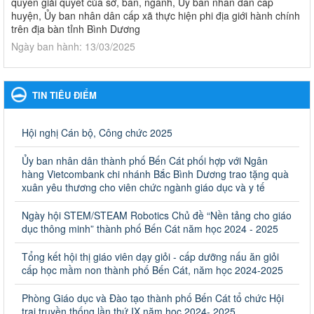
quyền giải quyết của sở, ban, ngành, Ủy ban nhân dân cấp
huyện, Ủy ban nhân dân cấp xã thực hiện phi địa giới hành chính
trên địa bàn tỉnh Bình Dương
Ngày ban hành: 13/03/2025
Kế hoạch Phổ biến, giáo dục pháp luật năm 2025 của ngành
Giáo dục và Đào tạo thành phố Bến Cát
TIN TIÊU ĐIỂM
Kế hoạch Phổ biến, giáo dục pháp luật năm 2025 của ngành
Giáo dục và Đào tạo thành phố Bến Cát
Ngày ban hành: 28/02/2025
Hội nghị Cán bộ, Công chức 2025
Quyết định công bố thủ tục hành chính bị bãi bỏ trong lĩnh
Ủy ban nhân dân thành phố Bến Cát phối hợp với Ngân
vực giáo dục đào tạo thuộc hệ giáo dục quốc dân và cơ sở
hàng Vietcombank chi nhánh Bắc Bình Dương trao tặng quà
giáo dục khác thuộc thẩm quyền giải quyết của Sở Giáo dục
xuân yêu thương cho viên chức ngành giáo dục và y tế
và Đào tạo, Ủy ban nhân dân cấp huyện
Ngày hội STEM/STEAM Robotics Chủ đề “Nền tảng cho giáo
Quyết định công bố thủ tục hành chính bị bãi bỏ trong lĩnh vực
dục thông minh” thành phố Bến Cát năm học 2024 - 2025
giáo dục đào tạo thuộc hệ giáo dục quốc dân và cơ sở giáo dục
khác thuộc thẩm quyền giải quyết của Sở Giáo dục và Đào tạo,
Ủy ban nhân dân cấp huyện
Tổng kết hội thị giáo viên dạy giỏi - cấp dưỡng nấu ăn giỏi
cấp học mầm non thành phố Bến Cát, năm học 2024-2025
Ngày ban hành: 30/09/2024
Phòng Giáo dục và Đào tạo thành phố Bến Cát tổ chức Hội
Hướng dẫn thực hiện nhiệm vụ giáo dục tiểu học năm học
trại truyền thống lần thứ IX năm học 2024- 2025