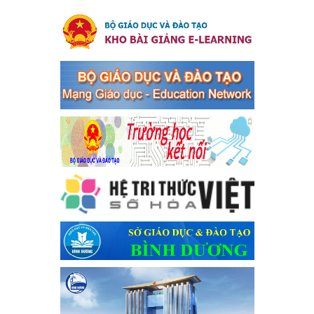
tranh tội phạm, vi phạm pháp luật liên quan đến hoạt động
tổ chức đánh bạc và đánh bạc
Kế hoạch thực hiện Chỉ thị số 16/CT-TTg ngày 27/05/2023 của
Thủ tướng Chính phủ về tăng cường phòng ngừa, đấu tranh tội
phạm, vi phạm pháp luật liên quan đến hoạt động tổ chức đánh
bạc và đánh bạc
Ngày ban hành: 04/03/2024
Kế hoạch Tổ chức Hội trại truyền thống học sinh thị xã Bến
Cát Lần thứ VIII, năm học 2023-2024
Kế hoạch Tổ chức Hội trại truyền thống học sinh thị xã Bến Cát
Lần thứ VIII, năm học 2023-2024
Ngày ban hành: 28/12/2023
Phối hợp rà soát nhu cầu tiêm vắc xin phòng Covid 19
Phối hợp rà soát nhu cầu tiêm vắc xin phòng Covid 19
Ngày ban hành: 22/11/2023
Phát động, triển khai Cuộc thi " An toàn giao thông cho nụ
cười ngày mai" dành cho học sinh và giáo viên trung học
năm học 2023-2024
Phát động, triển khai Cuộc thi " An toàn giao thông cho nụ cười