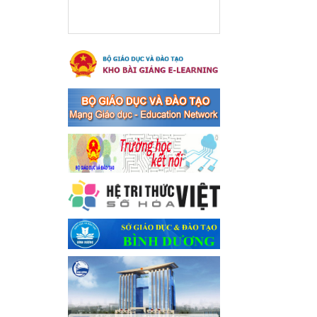
xã Bến Cát
Ngày ban hành: 08/03/2024
Hưởng ứng cuộc thi trực
tuyến "Tìm hiểu Nghị quyết
Trung ương 8 Khoá XIII"
Hưởng ứng cuộc thi trực tuyến
"Tìm hiểu Nghị quyết Trung
ương 8 Khoá XIII"
Ngày ban hành: 04/03/2024
Kế hoạch Triển khai công
tác tuyên truyền, đảm bảo
trật tự, an toàn giao thông
năm 2024 tại các cơ sở giáo
dục trên địa bàn thị xã Bến
Cát
Kế hoạch Triển khai công tác
tuyên truyền, đảm bảo trật tự,
an toàn giao thông năm 2024
tại các cơ sở giáo dục trên địa
bàn thị xã Bến Cát