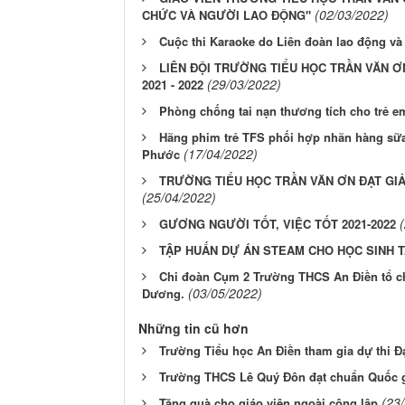
(02/03/2022)
CHỨC VÀ NGƯỜI LAO ĐỘNG"
Cuộc thi Karaoke do Liên đoàn lao động và
LIÊN ĐỘI TRƯỜNG TIỂU HỌC TRẦN VĂN Ơ
(29/03/2022)
2021 - 2022
Phòng chống tai nạn thương tích cho trẻ e
Hãng phim trẻ TFS phối hợp nhãn hàng sữa
(17/04/2022)
Phước
TRƯỜNG TIỂU HỌC TRẦN VĂN ƠN ĐẠT GIẢI
(25/04/2022)
GƯƠNG NGƯỜI TỐT, VIỆC TỐT 2021-2022
TẬP HUẤN DỰ ÁN STEAM CHO HỌC SINH 
Chi đoàn Cụm 2 Trường THCS An Điền tổ chứ
(03/05/2022)
Dương.
Những tin cũ hơn
Trường Tiểu học An Điền tham gia dự thi Đ
Trường THCS Lê Quý Đôn đạt chuẩn Quốc gi
(23
Tăng quà cho giáo viên ngoài công lập