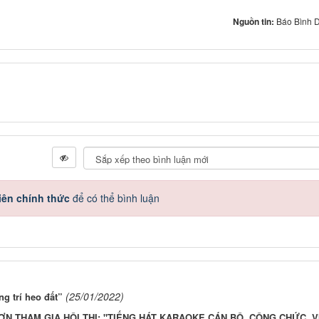
Nguồn tin:
Báo Bình D
iên chính thức
để có thể bình luận
(25/01/2022)
ng trí heo đất”
ƠN THAM GIA HỘI THI: "TIẾNG HÁT KARAOKE CÁN BỘ, CÔNG CHỨC, V