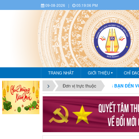
09-08-2026
|
05:19:07 PM
TRANG NHẤT
GIỚI THIỆU
CHỈ ĐẠ
▼
CHÀO MỪNG BẠN ĐẾN VỚI CỔNG
Đơn vị trực thuộc