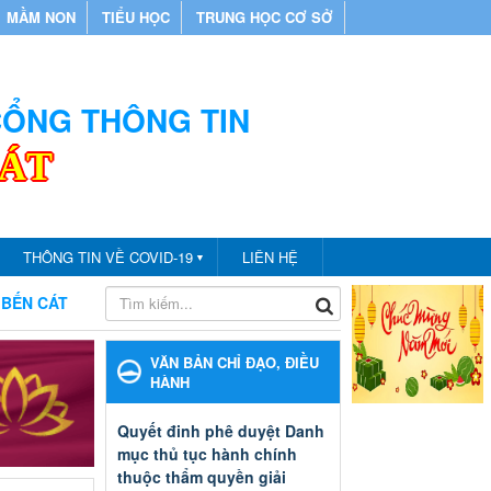
MẦM NON
TIỂU HỌC
TRUNG HỌC CƠ SỞ
 CỔNG THÔNG TIN
CÁT
THÔNG TIN VỀ COVID-19
LIÊN HỆ
▼
ÁT
CHÀO MỪNG BẠN ĐẾN VỚI CỔNG THÔNG TIN PHÒNG GI
VĂN BẢN CHỈ ĐẠO, ĐIỀU
HÀNH
Quyết đinh phê duyệt Danh
mục thủ tục hành chính
thuộc thẩm quyền giải