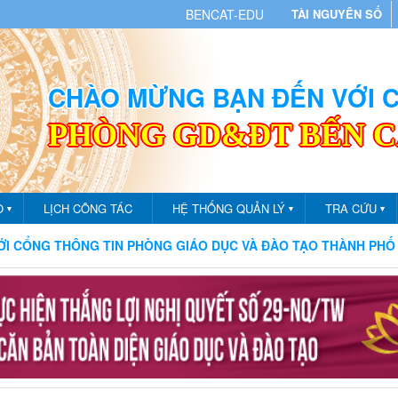
BENCAT-EDU
TÀI NGUYÊN SỐ
CHÀO MỪNG BẠN ĐẾN VỚI
PHÒNG GD&ĐT BẾN 
O
LỊCH CÔNG TÁC
HỆ THỐNG QUẢN LÝ
TRA CỨU
▼
▼
▼
 THÔNG TIN PHÒNG GIÁO DỤC VÀ ĐÀO TẠO THÀNH PHỐ BẾN C