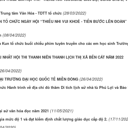
(28/03/2022)
 Trung tâm Văn Hóa - TDTT tổ chức
N TỔ CHỨC NGÀY HỘI “THIẾU NHI VUI KHOẺ - TIẾN BƯỚC LÊN ĐOÀN
(08/04/2022)
m
 Kun tổ chức buổi chiếu phim tuyên truyền cho các em học sinh Trườ
 NHẤT HỘI THI THANH NIÊN THANH LỊCH THỊ XÃ BẾN CÁT NĂM 2022
(26/04/2022)
(26/04/2022)
TẠI TRƯỜNG ĐẠI HỌC QUỐC TẾ MIỀN ĐÔNG
c Hành trình về địa chỉ đỏ thăm Di tích lịch sử nhà tù Phú Lợi và Bảo
(11/05/2021)
ại sứ văn hóa đọc năm 2021
(17/11/20
a mức độ 1 và đạt kiểm định chất lượng giáo dục cấp độ 2.
/04/2020)