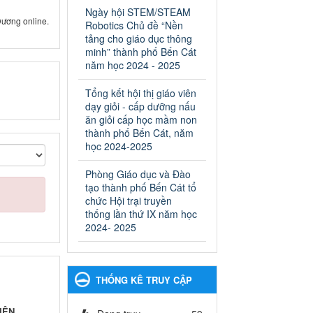
ngành Giáo dục và Đào tạo
Ngày hội STEM/STEAM
thành phố Bến Cát
ương online.
Robotics Chủ đề “Nền
Ngày ban hành: 28/02/2025
tảng cho giáo dục thông
minh” thành phố Bến Cát
Quyết định công bố thủ tục
năm học 2024 - 2025
hành chính bị bãi bỏ trong
lĩnh vực giáo dục đào tạo
Tổng kết hội thị giáo viên
thuộc hệ giáo dục quốc
dạy giỏi - cấp dưỡng nấu
dân và cơ sở giáo dục khác
ăn giỏi cấp học mầm non
thuộc thẩm quyền giải
thành phố Bến Cát, năm
quyết của Sở Giáo dục và
học 2024-2025
Đào tạo, Ủy ban nhân dân
Phòng Giáo dục và Đào
cấp huyện
tạo thành phố Bến Cát tổ
Quyết định công bố thủ tục
chức Hội trại truyền
hành chính bị bãi bỏ trong lĩnh
thống lần thứ IX năm học
vực giáo dục đào tạo thuộc hệ
2024- 2025
giáo dục quốc dân và cơ sở
giáo dục khác thuộc thẩm
quyền giải quyết của Sở Giáo
dục và Đào tạo, Ủy ban nhân
THỐNG KÊ TRUY CẬP
dân cấp huyện
Ngày ban hành: 30/09/2024
IÊN