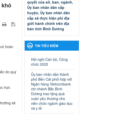
quyết của sở, ban, ngành,
h khó
Ủy ban nhân dân cấp
huyện, Ủy ban nhân dân
cấp xã thực hiện phi địa
giới hành chính trên địa
bàn tỉnh Bình Dương
Quyết đinh phê duyệt Danh
mục thủ tục hành chính thuộc
thẩm quyền giải quyết của sở,
TIN TIÊU ĐIỂM
 có hoàn
ban, ngành, Ủy ban nhân dân
cấp huyện, Ủy ban nhân dân
cấp xã thực hiện phi địa giới
Hội nghị Cán bộ, Công
hành chính trên địa bàn tỉnh
chức 2025
Bình Dương
hiếc do quý
Ngày ban hành: 13/03/2025
Ủy ban nhân dân thành
phố Bến Cát phối hợp với
Kế hoạch Phổ biến, giáo
Ngân hàng Vietcombank
ọc trực
dục pháp luật năm 2025 của
chi nhánh Bắc Bình
Dương trao tặng quà
ngành Giáo dục và Đào tạo
xuân yêu thương cho
thành phố Bến Cát
 trường sẽ
viên chức ngành giáo dục
Kế hoạch Phổ biến, giáo dục
và y tế
pháp luật năm 2025 của