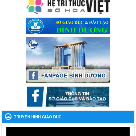
Ngày ban hành: 28/12/2023
Phối hợp rà soát nhu cầu tiêm vắc xin phòng Covid 19
Phối hợp rà soát nhu cầu tiêm vắc xin phòng Covid 19
Ngày ban hành: 22/11/2023
Phát động, triển khai Cuộc thi " An toàn giao thông cho nụ
cười ngày mai" dành cho học sinh và giáo viên trung học
năm học 2023-2024
Phát động, triển khai Cuộc thi " An toàn giao thông cho nụ cười
ngày mai" dành cho học sinh và giáo viên trung học năm học
2023-2024
Ngày ban hành: 22/11/2023
Nhắc nhỡ thực hiện thanh toán không dùng tiền mặt các
khoản thu trong nhà trường năm học 2023-2024 và các năm
tiếp theo
Nhắc nhỡ thực hiện thanh toán không dùng tiền mặt các khoản
thu trong nhà trường năm học 2023-2024 và các năm tiếp theo
TRUYỀN HÌNH GIÁO DỤC
Ngày ban hành: 27/09/2023
Hưởng ứng cuộc thi Tìm hiểu Luật Phòng, chống ma túy