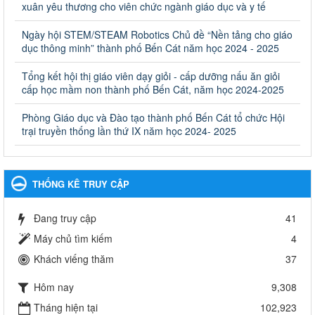
giáo dục khác thuộc thẩm quyền giải quyết của Sở Giáo dục
xuân yêu thương cho viên chức ngành giáo dục và y tế
và Đào tạo, Ủy ban nhân dân cấp huyện
Ngày hội STEM/STEAM Robotics Chủ đề “Nền tảng cho giáo
Quyết định công bố thủ tục hành chính bị bãi bỏ trong lĩnh vực
dục thông minh” thành phố Bến Cát năm học 2024 - 2025
giáo dục đào tạo thuộc hệ giáo dục quốc dân và cơ sở giáo dục
khác thuộc thẩm quyền giải quyết của Sở Giáo dục và Đào tạo,
Ủy ban nhân dân cấp huyện
Tổng kết hội thị giáo viên dạy giỏi - cấp dưỡng nấu ăn giỏi
cấp học mầm non thành phố Bến Cát, năm học 2024-2025
Ngày ban hành: 30/09/2024
Phòng Giáo dục và Đào tạo thành phố Bến Cát tổ chức Hội
Hướng dẫn thực hiện nhiệm vụ giáo dục tiểu học năm học
trại truyền thống lần thứ IX năm học 2024- 2025
2024-2025
Hướng dẫn thực hiện nhiệm vụ giáo dục tiểu học năm học 2024-
2025
Ngày ban hành: 26/09/2024
THỐNG KÊ TRUY CẬP
Tổ chức các hoạt động hè cho học sinh năm 2024
Đang truy cập
41
Tổ chức các hoạt động hè cho học sinh năm 2024
Ngày ban hành: 24/05/2024
Máy chủ tìm kiếm
4
Khách viếng thăm
37
Tổ chức phong trào trồng cây xanh trong ngành Giáo dục
và Đào tạo năm 2024
Hôm nay
9,308
Tổ chức phong trào trồng cây xanh trong ngành Giáo dục và Đào
tạo năm 2024
Tháng hiện tại
102,923