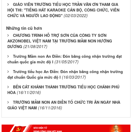
GIÁO VIÊN TRƯỜNG TIỂU HỌC TRẦN VĂN ƠN THAM GIA
HỘI THI: "TIẾNG HÁT KARAOKE CÁN BỘ, CÔNG CHỨC, VIÊN
(02/03/2022)
CHỨC VÀ NGƯỜI LAO ĐỘNG"
Những tin cũ hơn
CHƯƠNG TRÌNH HỖ TRỢ SƠN CỦA CÔNG TY SƠN
AKZONOBEL VIỆT NAM TẠI TRƯỜNG MẦM NON HƯỚNG
(21/08/2017)
DƯƠNG
Trường Mầm non An Điền: Đón bằng công nhận trường đạt
(31/05/2017)
chuẩn quốc gia mức độ I
Trường tiểu học An Điền: Đón nhận bằng công nhận trường
(16/03/2017)
đạt chuẩn Quốc gia mức độ I
BẾN CÁT KHÁNH THÀNH TRƯỜNG TIỂU HỌC CHÁNH PHÚ
(16/11/2016)
HÒA
TRƯỜNG MẦM NON AN ĐIỀN TỔ CHỨC TRI ÂN NGÀY NHÀ
(16/11/2016)
GIÁO VIỆT NAM