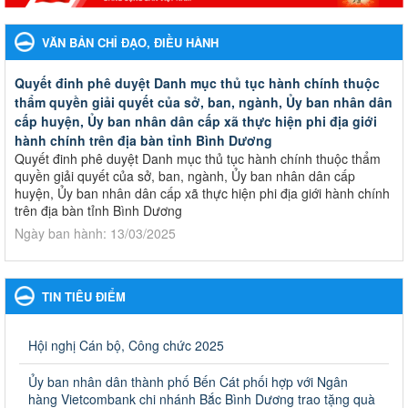
VĂN BẢN CHỈ ĐẠO, ĐIỀU HÀNH
Quyết đinh phê duyệt Danh mục thủ tục hành chính thuộc
thẩm quyền giải quyết của sở, ban, ngành, Ủy ban nhân dân
cấp huyện, Ủy ban nhân dân cấp xã thực hiện phi địa giới
hành chính trên địa bàn tỉnh Bình Dương
Quyết đinh phê duyệt Danh mục thủ tục hành chính thuộc thẩm
quyền giải quyết của sở, ban, ngành, Ủy ban nhân dân cấp
huyện, Ủy ban nhân dân cấp xã thực hiện phi địa giới hành chính
trên địa bàn tỉnh Bình Dương
Ngày ban hành: 13/03/2025
Kế hoạch Phổ biến, giáo dục pháp luật năm 2025 của ngành
Giáo dục và Đào tạo thành phố Bến Cát
TIN TIÊU ĐIỂM
Kế hoạch Phổ biến, giáo dục pháp luật năm 2025 của ngành
Giáo dục và Đào tạo thành phố Bến Cát
Ngày ban hành: 28/02/2025
Hội nghị Cán bộ, Công chức 2025
Quyết định công bố thủ tục hành chính bị bãi bỏ trong lĩnh
Ủy ban nhân dân thành phố Bến Cát phối hợp với Ngân
vực giáo dục đào tạo thuộc hệ giáo dục quốc dân và cơ sở
hàng Vietcombank chi nhánh Bắc Bình Dương trao tặng quà