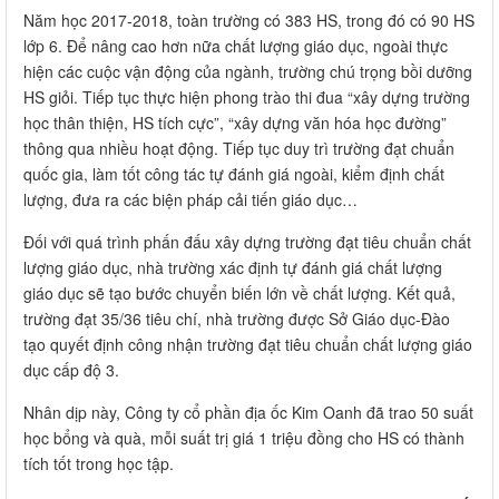
Năm học 2017-2018, toàn trường có 383 HS, trong đó có 90 HS
lớp 6. Để nâng cao hơn nữa chất lượng giáo dục, ngoài thực
hiện các cuộc vận động của ngành, trường chú trọng bồi dưỡng
HS giỏi. Tiếp tục thực hiện phong trào thi đua “xây dựng trường
học thân thiện, HS tích cực”, “xây dựng văn hóa học đường”
thông qua nhiều hoạt động. Tiếp tục duy trì trường đạt chuẩn
quốc gia, làm tốt công tác tự đánh giá ngoài, kiểm định chất
lượng, đưa ra các biện pháp cải tiến giáo dục…
Đối với quá trình phấn đấu xây dựng trường đạt tiêu chuẩn chất
lượng giáo dục, nhà trường xác định tự đánh giá chất lượng
giáo dục sẽ tạo bước chuyển biến lớn về chất lượng. Kết quả,
trường đạt 35/36 tiêu chí, nhà trường được Sở Giáo dục-Đào
tạo quyết định công nhận trường đạt tiêu chuẩn chất lượng giáo
dục cấp độ 3.
Nhân dịp này, Công ty cổ phần địa ốc Kim Oanh đã trao 50 suất
học bổng và quà, mỗi suất trị giá 1 triệu đồng cho HS có thành
tích tốt trong học tập.