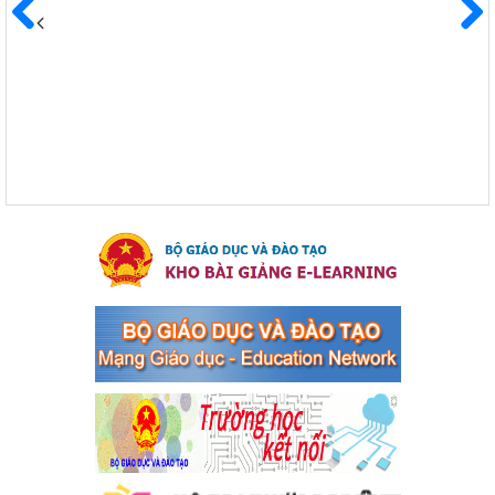
Kế hoạch Triển khai công tác tuyên truyền, đảm bảo trật tự,
an toàn giao thông năm 2024 tại các cơ sở giáo dục trên địa
Trước
Sau
bàn thị xã Bến Cát
Kế hoạch Triển khai công tác tuyên truyền, đảm bảo trật tự, an
toàn giao thông năm 2024 tại các cơ sở giáo dục trên địa bàn thị
xã Bến Cát
Ngày ban hành: 04/03/2024
Kế hoạch thực hiện Chỉ thị số 16/CT-TTg ngày 27/05/2023
của Thủ tướng Chính phủ về tăng cường phòng ngừa, đấu
tranh tội phạm, vi phạm pháp luật liên quan đến hoạt động
tổ chức đánh bạc và đánh bạc
Kế hoạch thực hiện Chỉ thị số 16/CT-TTg ngày 27/05/2023 của
Thủ tướng Chính phủ về tăng cường phòng ngừa, đấu tranh tội
phạm, vi phạm pháp luật liên quan đến hoạt động tổ chức đánh
bạc và đánh bạc
Ngày ban hành: 04/03/2024
Kế hoạch Tổ chức Hội trại truyền thống học sinh thị xã Bến
Cát Lần thứ VIII, năm học 2023-2024
Kế hoạch Tổ chức Hội trại truyền thống học sinh thị xã Bến Cát
Lần thứ VIII, năm học 2023-2024