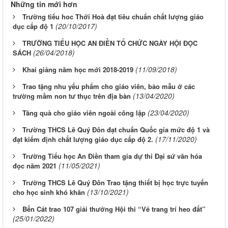
Những tin mới hơn
Trường tiểu hoc Thới Hoà đạt tiêu chuẩn chất lượng giáo
(20/10/2017)
dục cấp độ 1
TRƯỜNG TIỂU HỌC AN ĐIỀN TỔ CHỨC NGÀY HỘI ĐỌC
(26/04/2018)
SÁCH
(11/09/2018)
Khai giảng năm học mới 2018-2019
Trao tặng nhu yếu phẩm cho giáo viên, bảo mẫu ở các
(13/04/2020)
trường mầm non tư thục trên địa bàn
(23/04/2020)
Tăng quà cho giáo viên ngoài công lập
Trường THCS Lê Quý Đôn đạt chuẩn Quốc gia mức độ 1 và
(17/11/2020)
đạt kiểm định chất lượng giáo dục cấp độ 2.
Trường Tiểu học An Điền tham gia dự thi Đại sứ văn hóa
(11/05/2021)
đọc năm 2021
Trường THCS Lê Quý Đôn Trao tặng thiết bị học trực tuyến
(13/10/2021)
cho học sinh khó khăn
Bến Cát trao 107 giải thưởng Hội thi “Vẽ trang trí heo đất”
(25/01/2022)