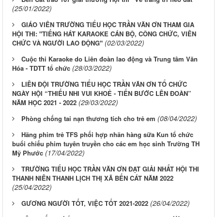
(25/01/2022)
GIÁO VIÊN TRƯỜNG TIỂU HỌC TRẦN VĂN ƠN THAM GIA
HỘI THI: "TIẾNG HÁT KARAOKE CÁN BỘ, CÔNG CHỨC, VIÊN
(02/03/2022)
CHỨC VÀ NGƯỜI LAO ĐỘNG"
Cuộc thi Karaoke do Liên đoàn lao động và Trung tâm Văn
(28/03/2022)
Hóa - TDTT tổ chức
LIÊN ĐỘI TRƯỜNG TIỂU HỌC TRẦN VĂN ƠN TỔ CHỨC
NGÀY HỘI “THIẾU NHI VUI KHOẺ - TIẾN BƯỚC LÊN ĐOÀN”
(29/03/2022)
NĂM HỌC 2021 - 2022
(08/04/2022)
Phòng chống tai nạn thương tích cho trẻ em
Hãng phim trẻ TFS phối hợp nhãn hàng sữa Kun tổ chức
buổi chiếu phim tuyên truyền cho các em học sinh Trường TH
(17/04/2022)
Mỹ Phước
TRƯỜNG TIỂU HỌC TRẦN VĂN ƠN ĐẠT GIẢI NHẤT HỘI THI
THANH NIÊN THANH LỊCH THỊ XÃ BẾN CÁT NĂM 2022
(25/04/2022)
(26/04/2022)
GƯƠNG NGƯỜI TỐT, VIỆC TỐT 2021-2022