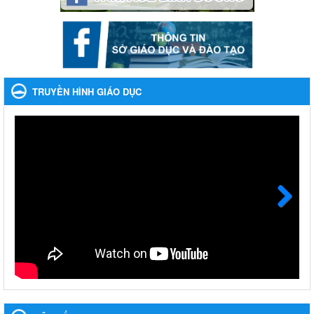
Nhắc nhỡ thực hiện thanh toán không dùng tiền mặt các
khoản thu trong nhà trường năm học 2023-2024 và các năm
tiếp theo
Nhắc nhỡ thực hiện thanh toán không dùng tiền mặt các khoản
thu trong nhà trường năm học 2023-2024 và các năm tiếp theo
TRUYỀN HÌNH GIÁO DỤC
Ngày ban hành: 27/09/2023
Hưởng ứng cuộc thi Tìm hiểu Luật Phòng, chống ma túy
Hưởng ứng cuộc thi Tìm hiểu Luật Phòng, chống ma túy
Ngày ban hành: 06/09/2023
Về việc thống kê, lập danh sách đề xuất học sinh nhận học
bổng, hỗ trợ của Chương trình "Tiếp sức đến trường" năm
học 2023-2024
Next
Về việc thống kê, lập danh sách đề xuất học sinh nhận học bổng,
hỗ trợ của Chương trình "Tiếp sức đến trường" năm học 2023-
2024
Ngày ban hành: 22/08/2023
Triển khai Kế hoạch Triển khai các hoạt động hưởng ứng
phong trào vệ sinh yêu nước nâng cao sức khỏe nhân dân