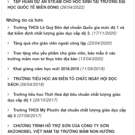
TẬP HUẤN DỰ ÁN STEAM CHO HỌC SINH TẠI TRƯỜNG ĐẠI
(26/04/2022)
HỌC QUỐC TẾ MIỀN ĐÔNG
Những tin cũ hơn
Trường THCS Lê Quý Đôn đạt chuẩn Quốc gia mức độ 1 và
(17/11/2020)
đạt kiểm định chất lượng giáo dục cấp độ 2.
(23/04/2020)
Tăng quà cho giáo viên ngoài công lập
Trao tặng nhu yếu phẩm cho giáo viên, bảo mẫu ở các
(13/04/2020)
trường mầm non tư thục trên địa bàn
(11/09/2018)
Khai giảng năm học mới 2018-2019
TRƯỜNG TIỂU HỌC AN ĐIỀN TỔ CHỨC NGÀY HỘI ĐỌC
(26/04/2018)
SÁCH
Trường tiểu hoc Thới Hoà đạt tiêu chuẩn chất lượng giáo
(20/10/2017)
dục cấp độ 1
Trường THCS Mỹ Phước đạt chuẩn chất lượng giáo dục cấp
(07/09/2017)
độ 3
CHƯƠNG TRÌNH HỖ TRỢ SƠN CỦA CÔNG TY SƠN
AKZONOBEL VIỆT NAM TẠI TRƯỜNG MẦM NON HƯỚNG