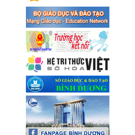
Thủ tướng Chính phủ về tăng cường phòng ngừa, đấu tranh tội
phạm, vi phạm pháp luật liên quan đến hoạt động tổ chức đánh
bạc và đánh bạc
Ngày ban hành: 04/03/2024
Kế hoạch Tổ chức Hội trại truyền thống học sinh thị xã Bến
Cát Lần thứ VIII, năm học 2023-2024
Kế hoạch Tổ chức Hội trại truyền thống học sinh thị xã Bến Cát
Lần thứ VIII, năm học 2023-2024
Ngày ban hành: 28/12/2023
Phối hợp rà soát nhu cầu tiêm vắc xin phòng Covid 19
Phối hợp rà soát nhu cầu tiêm vắc xin phòng Covid 19
Ngày ban hành: 22/11/2023
Phát động, triển khai Cuộc thi " An toàn giao thông cho nụ
cười ngày mai" dành cho học sinh và giáo viên trung học
năm học 2023-2024
Phát động, triển khai Cuộc thi " An toàn giao thông cho nụ cười
ngày mai" dành cho học sinh và giáo viên trung học năm học
2023-2024
Ngày ban hành: 22/11/2023