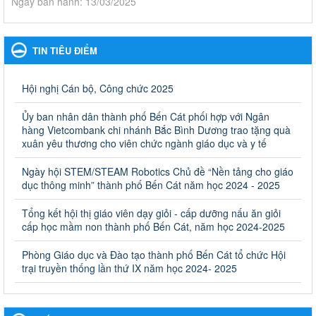
Ngày ban hành: 13/03/2025
Kế hoạch Phổ biến, giáo dục pháp luật năm 2025 của ngành
Giáo dục và Đào tạo thành phố Bến Cát
TIN TIÊU ĐIỂM
Kế hoạch Phổ biến, giáo dục pháp luật năm 2025 của ngành
Giáo dục và Đào tạo thành phố Bến Cát
Ngày ban hành: 28/02/2025
Hội nghị Cán bộ, Công chức 2025
Quyết định công bố thủ tục hành chính bị bãi bỏ trong lĩnh
Ủy ban nhân dân thành phố Bến Cát phối hợp với Ngân
vực giáo dục đào tạo thuộc hệ giáo dục quốc dân và cơ sở
hàng Vietcombank chi nhánh Bắc Bình Dương trao tặng quà
giáo dục khác thuộc thẩm quyền giải quyết của Sở Giáo dục
xuân yêu thương cho viên chức ngành giáo dục và y tế
và Đào tạo, Ủy ban nhân dân cấp huyện
Ngày hội STEM/STEAM Robotics Chủ đề “Nền tảng cho giáo
Quyết định công bố thủ tục hành chính bị bãi bỏ trong lĩnh vực
dục thông minh” thành phố Bến Cát năm học 2024 - 2025
giáo dục đào tạo thuộc hệ giáo dục quốc dân và cơ sở giáo dục
khác thuộc thẩm quyền giải quyết của Sở Giáo dục và Đào tạo,
Ủy ban nhân dân cấp huyện
Tổng kết hội thị giáo viên dạy giỏi - cấp dưỡng nấu ăn giỏi
cấp học mầm non thành phố Bến Cát, năm học 2024-2025
Ngày ban hành: 30/09/2024
Phòng Giáo dục và Đào tạo thành phố Bến Cát tổ chức Hội
Hướng dẫn thực hiện nhiệm vụ giáo dục tiểu học năm học
trại truyền thống lần thứ IX năm học 2024- 2025
2024-2025
Hướng dẫn thực hiện nhiệm vụ giáo dục tiểu học năm học 2024-
2025
Ngày ban hành: 26/09/2024