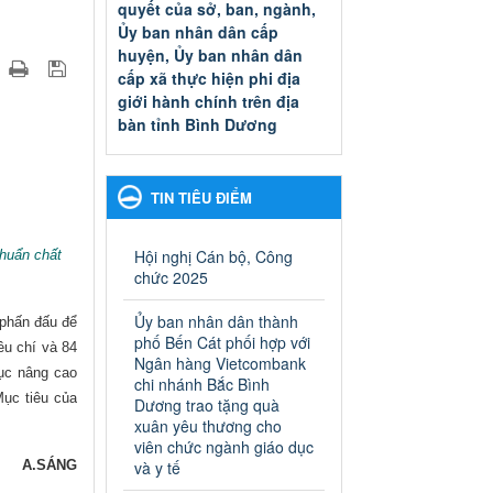
quyết của sở, ban, ngành,
Ủy ban nhân dân cấp
huyện, Ủy ban nhân dân
cấp xã thực hiện phi địa
giới hành chính trên địa
bàn tỉnh Bình Dương
Quyết đinh phê duyệt Danh
mục thủ tục hành chính thuộc
thẩm quyền giải quyết của sở,
TIN TIÊU ĐIỂM
ban, ngành, Ủy ban nhân dân
cấp huyện, Ủy ban nhân dân
cấp xã thực hiện phi địa giới
Hội nghị Cán bộ, Công
chuẩn chất
hành chính trên địa bàn tỉnh
chức 2025
Bình Dương
Ngày ban hành: 13/03/2025
Ủy ban nhân dân thành
 phấn đấu để
phố Bến Cát phối hợp với
êu chí và 84
Kế hoạch Phổ biến, giáo
Ngân hàng Vietcombank
tục nâng cao
dục pháp luật năm 2025 của
chi nhánh Bắc Bình
Mục tiêu của
Dương trao tặng quà
ngành Giáo dục và Đào tạo
xuân yêu thương cho
thành phố Bến Cát
viên chức ngành giáo dục
Kế hoạch Phổ biến, giáo dục
và y tế
A.S
ÁNG
pháp luật năm 2025 của