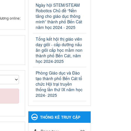
ngành Giáo dục và Đào tạo
Ngày hội STEM/STEAM
thành phố Bến Cát
Robotics Chủ đề “Nền
Ngày ban hành: 28/02/2025
tảng cho giáo dục thông
dương online:
minh” thành phố Bến Cát
Quyết định công bố thủ tục
năm học 2024 - 2025
hành chính bị bãi bỏ trong
lĩnh vực giáo dục đào tạo
Tổng kết hội thị giáo viên
thuộc hệ giáo dục quốc
dạy giỏi - cấp dưỡng nấu
dân và cơ sở giáo dục khác
ăn giỏi cấp học mầm non
thuộc thẩm quyền giải
thành phố Bến Cát, năm
quyết của Sở Giáo dục và
học 2024-2025
Đào tạo, Ủy ban nhân dân
Phòng Giáo dục và Đào
cấp huyện
tạo thành phố Bến Cát tổ
Quyết định công bố thủ tục
chức Hội trại truyền
hành chính bị bãi bỏ trong lĩnh
thống lần thứ IX năm học
vực giáo dục đào tạo thuộc hệ
2024- 2025
giáo dục quốc dân và cơ sở
giáo dục khác thuộc thẩm
quyền giải quyết của Sở Giáo
dục và Đào tạo, Ủy ban nhân
THỐNG KÊ TRUY CẬP
dân cấp huyện
Ngày ban hành: 30/09/2024