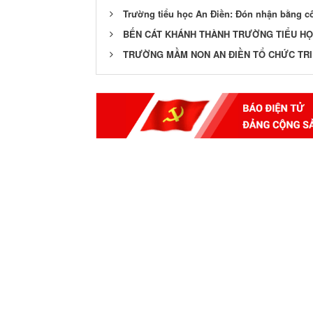
Trường tiểu học An Điền: Đón nhận bằng c
BẾN CÁT KHÁNH THÀNH TRƯỜNG TIỂU H
TRƯỜNG MẦM NON AN ĐIỀN TỔ CHỨC TRI