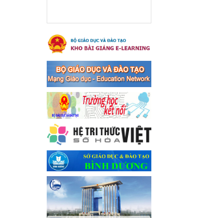
xã Bến Cát
Ngày ban hành: 08/03/2024
Hưởng ứng cuộc thi trực
tuyến "Tìm hiểu Nghị quyết
Trung ương 8 Khoá XIII"
Hưởng ứng cuộc thi trực tuyến
"Tìm hiểu Nghị quyết Trung
ương 8 Khoá XIII"
Ngày ban hành: 04/03/2024
Kế hoạch Triển khai công
tác tuyên truyền, đảm bảo
trật tự, an toàn giao thông
năm 2024 tại các cơ sở giáo
dục trên địa bàn thị xã Bến
Cát
Kế hoạch Triển khai công tác
tuyên truyền, đảm bảo trật tự,
an toàn giao thông năm 2024
tại các cơ sở giáo dục trên địa
bàn thị xã Bến Cát