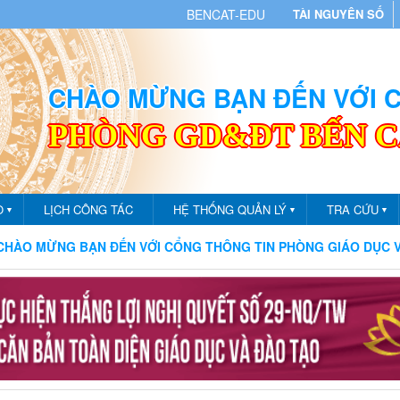
BENCAT-EDU
TÀI NGUYÊN SỐ
CHÀO MỪNG BẠN ĐẾN VỚI
PHÒNG GD&ĐT BẾN 
O
LỊCH CÔNG TÁC
HỆ THỐNG QUẢN LÝ
TRA CỨU
▼
▼
▼
ỪNG BẠN ĐẾN VỚI CỔNG THÔNG TIN PHÒNG GIÁO DỤC VÀ ĐÀO 