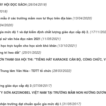
(26/04/2018)
ÀY HỘI ĐỌC SÁCH
2018)
(13/04/2020)
 mẫu ở các trường mầm non tư thục trên địa bàn
/04/2020)
(17/11/20
a mức độ 1 và đạt kiểm định chất lượng giáo dục cấp độ 2.
(11/05/2021)
ại sứ văn hóa đọc năm 2021
(13/10/2021)
 học trực tuyến cho học sinh khó khăn
(25/01/2022)
ng trí heo đất”
ƠN THAM GIA HỘI THI: "TIẾNG HÁT KARAOKE CÁN BỘ, CÔNG CHỨC, V
(28/03/2022)
 Trung tâm Văn Hóa - TDTT tổ chức
(07/09/2017)
ng giáo dục cấp độ 3
TY SƠN AKZONOBEL VIỆT NAM TẠI TRƯỜNG MẦM NON HƯỚNG DƯƠ
(31/05/2017)
hận trường đạt chuẩn quốc gia mức độ I