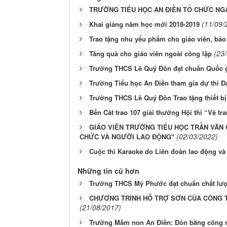
TRƯỜNG TIỂU HỌC AN ĐIỀN TỔ CHỨC NG
(11/09/
Khai giảng năm học mới 2018-2019
Trao tặng nhu yếu phẩm cho giáo viên, bảo
(23
Tăng quà cho giáo viên ngoài công lập
Trường THCS Lê Quý Đôn đạt chuẩn Quốc gi
Trường Tiểu học An Điền tham gia dự thi Đ
Trường THCS Lê Quý Đôn Trao tặng thiết bị
Bến Cát trao 107 giải thưởng Hội thi “Vẽ tra
GIÁO VIÊN TRƯỜNG TIỂU HỌC TRẦN VĂN 
(02/03/2022)
CHỨC VÀ NGƯỜI LAO ĐỘNG"
Cuộc thi Karaoke do Liên đoàn lao động và
Những tin cũ hơn
Trường THCS Mỹ Phước đạt chuẩn chất lượ
CHƯƠNG TRÌNH HỖ TRỢ SƠN CỦA CÔNG 
(21/08/2017)
Trường Mầm non An Điền: Đón bằng công n