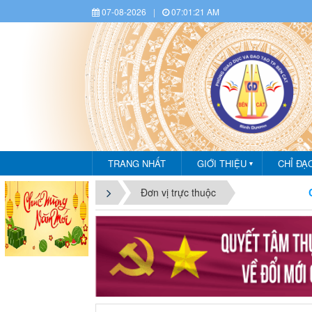
07-08-2026
|
07:01:22 AM
TRANG NHẤT
GIỚI THIỆU
CHỈ ĐẠ
▼
CHÀO M
Đơn vị trực thuộc