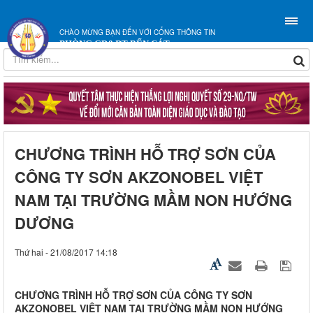
CHÀO MỪNG BẠN ĐẾN VỚI CỔNG THÔNG TIN
PHÒNG GD&ĐT BẾN CÁT
CHƯƠNG TRÌNH HỖ TRỢ SƠN CỦA
CÔNG TY SƠN AKZONOBEL VIỆT
NAM TẠI TRƯỜNG MẦM NON HƯỚNG
DƯƠNG
Thứ hai - 21/08/2017 14:18
CHƯƠNG TRÌNH HỖ TRỢ SƠN CỦA CÔNG TY SƠN
AKZONOBEL VIỆT NAM TẠI TRƯỜNG MẦM NON HƯỚNG