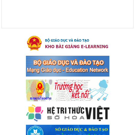
xã Bến Cát
Ngày ban hành: 04/03/2024
Kế hoạch thực hiện Chỉ thị số 16/CT-TTg ngày 27/05/2023
của Thủ tướng Chính phủ về tăng cường phòng ngừa, đấu
tranh tội phạm, vi phạm pháp luật liên quan đến hoạt động
tổ chức đánh bạc và đánh bạc
Kế hoạch thực hiện Chỉ thị số 16/CT-TTg ngày 27/05/2023 của
Thủ tướng Chính phủ về tăng cường phòng ngừa, đấu tranh tội
phạm, vi phạm pháp luật liên quan đến hoạt động tổ chức đánh
bạc và đánh bạc
Ngày ban hành: 04/03/2024
Kế hoạch Tổ chức Hội trại truyền thống học sinh thị xã Bến
Cát Lần thứ VIII, năm học 2023-2024
Kế hoạch Tổ chức Hội trại truyền thống học sinh thị xã Bến Cát
Lần thứ VIII, năm học 2023-2024
Ngày ban hành: 28/12/2023
Phối hợp rà soát nhu cầu tiêm vắc xin phòng Covid 19
Phối hợp rà soát nhu cầu tiêm vắc xin phòng Covid 19
Ngày ban hành: 22/11/2023