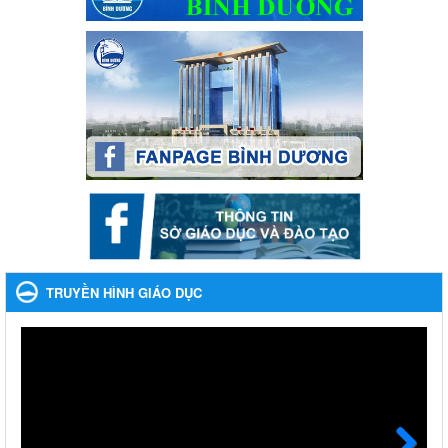
Phát động, triển khai Cuộc thi " An toàn giao thông cho nụ
cười ngày mai" dành cho học sinh và giáo viên trung học
năm học 2023-2024
Phát động, triển khai Cuộc thi " An toàn giao thông cho nụ cười
ngày mai" dành cho học sinh và giáo viên trung học năm học
2023-2024
Ngày ban hành: 22/11/2023
Nhắc nhỡ thực hiện thanh toán không dùng tiền mặt các
khoản thu trong nhà trường năm học 2023-2024 và các năm
tiếp theo
Nhắc nhỡ thực hiện thanh toán không dùng tiền mặt các khoản
thu trong nhà trường năm học 2023-2024 và các năm tiếp theo
TRUYỀN HÌNH GIÁO DỤC
Ngày ban hành: 27/09/2023
Hưởng ứng cuộc thi Tìm hiểu Luật Phòng, chống ma túy
Hưởng ứng cuộc thi Tìm hiểu Luật Phòng, chống ma túy
Ngày ban hành: 06/09/2023
Về việc thống kê, lập danh sách đề xuất học sinh nhận học
bổng, hỗ trợ của Chương trình "Tiếp sức đến trường" năm