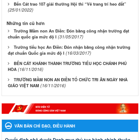
Bến Cát trao 107 giải thưởng Hội thi “Vẽ trang trí heo đất”
(25/01/2022)
Những tin cũ hơn
Trường Mầm non An Điền: Đón bằng công nhận trường đạt
(31/05/2017)
chuẩn quốc gia mức độ I
Trường tiểu học An Điền: Đón nhận bằng công nhận trường
(16/03/2017)
đạt chuẩn Quốc gia mức độ I
BẾN CÁT KHÁNH THÀNH TRƯỜNG TIỂU HỌC CHÁNH PHÚ
(16/11/2016)
HÒA
TRƯỜNG MẦM NON AN ĐIỀN TỔ CHỨC TRI ÂN NGÀY NHÀ
(16/11/2016)
GIÁO VIỆT NAM
VĂN BẢN CHỈ ĐẠO, ĐIỀU HÀNH
Quyết đinh phê duyệt Danh mục thủ tục hành chính thuộc