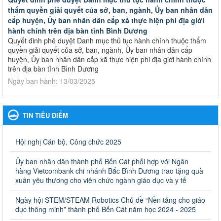
thẩm quyền giải quyết của sở, ban, ngành, Ủy ban nhân dân
cấp huyện, Ủy ban nhân dân cấp xã thực hiện phi địa giới
hành chính trên địa bàn tỉnh Bình Dương
Quyết đinh phê duyệt Danh mục thủ tục hành chính thuộc thẩm
quyền giải quyết của sở, ban, ngành, Ủy ban nhân dân cấp
huyện, Ủy ban nhân dân cấp xã thực hiện phi địa giới hành chính
trên địa bàn tỉnh Bình Dương
Ngày ban hành: 13/03/2025
Kế hoạch Phổ biến, giáo dục pháp luật năm 2025 của ngành
Giáo dục và Đào tạo thành phố Bến Cát
TIN TIÊU ĐIỂM
Kế hoạch Phổ biến, giáo dục pháp luật năm 2025 của ngành
Giáo dục và Đào tạo thành phố Bến Cát
Ngày ban hành: 28/02/2025
Hội nghị Cán bộ, Công chức 2025
Quyết định công bố thủ tục hành chính bị bãi bỏ trong lĩnh
Ủy ban nhân dân thành phố Bến Cát phối hợp với Ngân
vực giáo dục đào tạo thuộc hệ giáo dục quốc dân và cơ sở
hàng Vietcombank chi nhánh Bắc Bình Dương trao tặng quà
giáo dục khác thuộc thẩm quyền giải quyết của Sở Giáo dục
xuân yêu thương cho viên chức ngành giáo dục và y tế
và Đào tạo, Ủy ban nhân dân cấp huyện
Ngày hội STEM/STEAM Robotics Chủ đề “Nền tảng cho giáo
Quyết định công bố thủ tục hành chính bị bãi bỏ trong lĩnh vực
dục thông minh” thành phố Bến Cát năm học 2024 - 2025
giáo dục đào tạo thuộc hệ giáo dục quốc dân và cơ sở giáo dục
khác thuộc thẩm quyền giải quyết của Sở Giáo dục và Đào tạo,