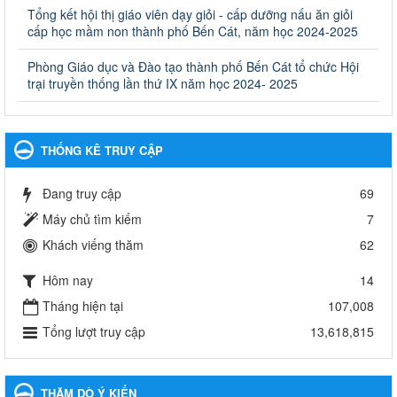
Ủy ban nhân dân cấp huyện
Tổng kết hội thị giáo viên dạy giỏi - cấp dưỡng nấu ăn giỏi
cấp học mầm non thành phố Bến Cát, năm học 2024-2025
Ngày ban hành: 30/09/2024
Phòng Giáo dục và Đào tạo thành phố Bến Cát tổ chức Hội
Hướng dẫn thực hiện nhiệm vụ giáo dục tiểu học năm học
trại truyền thống lần thứ IX năm học 2024- 2025
2024-2025
Hướng dẫn thực hiện nhiệm vụ giáo dục tiểu học năm học 2024-
2025
Ngày ban hành: 26/09/2024
THỐNG KÊ TRUY CẬP
Tổ chức các hoạt động hè cho học sinh năm 2024
Đang truy cập
69
Tổ chức các hoạt động hè cho học sinh năm 2024
Ngày ban hành: 24/05/2024
Máy chủ tìm kiếm
7
Khách viếng thăm
62
Tổ chức phong trào trồng cây xanh trong ngành Giáo dục
và Đào tạo năm 2024
Hôm nay
14
Tổ chức phong trào trồng cây xanh trong ngành Giáo dục và Đào
tạo năm 2024
Tháng hiện tại
107,008
Ngày ban hành: 16/05/2024
Tổng lượt truy cập
13,618,815
Thông báo về việc treo Quốc kỳ và nghỉ lễ kỉ niệm 49 năm
ngày Giải phóng hoàn toàn miền năm - thống nhất đất nước
THĂM DÒ Ý KIẾN
(30/4/1975-30/4/2024) và Quốc tế lao động 01/5