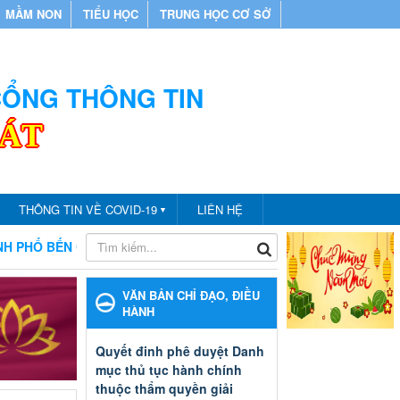
MẦM NON
TIỂU HỌC
TRUNG HỌC CƠ SỞ
 CỔNG THÔNG TIN
CÁT
THÔNG TIN VỀ COVID-19
LIÊN HỆ
▼
CHÀO MỪNG BẠN ĐẾN VỚI CỔNG THÔNG TIN PHÒNG GIÁO D
VĂN BẢN CHỈ ĐẠO, ĐIỀU
HÀNH
Quyết đinh phê duyệt Danh
mục thủ tục hành chính
thuộc thẩm quyền giải