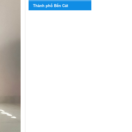
năm học 2023-2024
Thành phố Bến Cát
Kế hoạch Tổ chức Hội trại
truyền thống học sinh thị xã
Bến Cát Lần thứ VIII, năm học
2023-2024
Ngày ban hành: 28/12/2023
Phối hợp rà soát nhu cầu
tiêm vắc xin phòng Covid
19
Phối hợp rà soát nhu cầu tiêm
vắc xin phòng Covid 19
Ngày ban hành: 22/11/2023
Phát động, triển khai Cuộc
thi " An toàn giao thông
cho nụ cười ngày mai"
dành cho học sinh và giáo
viên trung học năm học
2023-2024
Phát động, triển khai Cuộc thi
" An toàn giao thông cho nụ