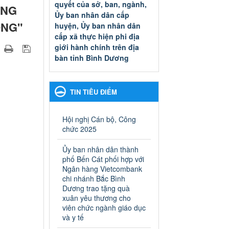
quyết của sở, ban, ngành,
ẾNG
Ủy ban nhân dân cấp
ỘNG"
huyện, Ủy ban nhân dân
cấp xã thực hiện phi địa
giới hành chính trên địa
bàn tỉnh Bình Dương
Quyết đinh phê duyệt Danh
mục thủ tục hành chính thuộc
thẩm quyền giải quyết của sở,
TIN TIÊU ĐIỂM
ban, ngành, Ủy ban nhân dân
cấp huyện, Ủy ban nhân dân
cấp xã thực hiện phi địa giới
Hội nghị Cán bộ, Công
hành chính trên địa bàn tỉnh
chức 2025
Bình Dương
Ngày ban hành: 13/03/2025
Ủy ban nhân dân thành
phố Bến Cát phối hợp với
Kế hoạch Phổ biến, giáo
Ngân hàng Vietcombank
dục pháp luật năm 2025 của
chi nhánh Bắc Bình
Dương trao tặng quà
ngành Giáo dục và Đào tạo
xuân yêu thương cho
thành phố Bến Cát
viên chức ngành giáo dục
Kế hoạch Phổ biến, giáo dục
và y tế
pháp luật năm 2025 của