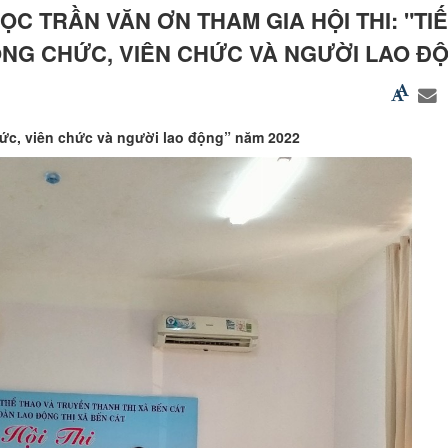
ỌC TRẦN VĂN ƠN THAM GIA HỘI THI: "TI
NG CHỨC, VIÊN CHỨC VÀ NGƯỜI LAO Đ
hức, viên chức và người lao động” năm 2022