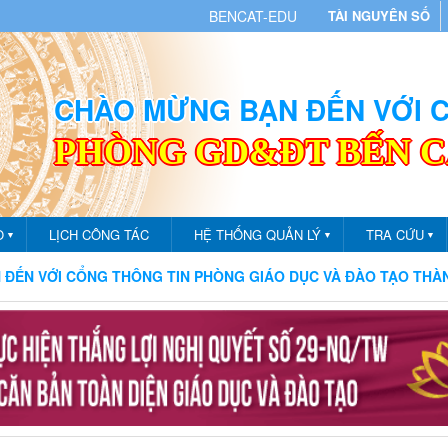
BENCAT-EDU
TÀI NGUYÊN SỐ
CHÀO MỪNG BẠN ĐẾN VỚI
PHÒNG GD&ĐT BẾN 
O
LỊCH CÔNG TÁC
HỆ THỐNG QUẢN LÝ
TRA CỨU
▼
▼
▼
NG TIN PHÒNG GIÁO DỤC VÀ ĐÀO TẠO THÀNH PHỐ BẾN CÁT