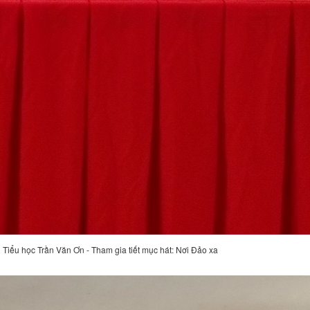
 Tiểu học Trần Văn Ơn - Tham gia tiết mục hát: Nơi Đảo xa