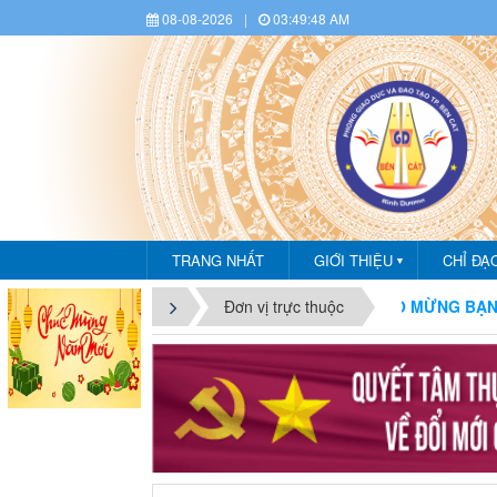
08-08-2026
|
03:49:50 AM
TRANG NHẤT
GIỚI THIỆU
CHỈ ĐẠ
▼
CHÀO MỪNG BẠN ĐẾN VỚI CỔNG THÔ
Đơn vị trực thuộc