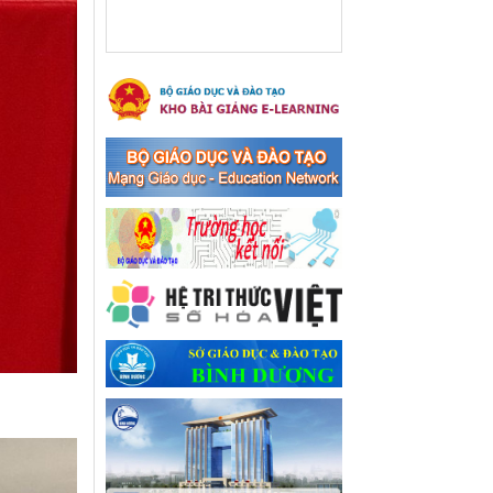
xã Bến Cát
Ngày ban hành: 08/03/2024
Hưởng ứng cuộc thi trực
tuyến "Tìm hiểu Nghị quyết
Trung ương 8 Khoá XIII"
Hưởng ứng cuộc thi trực tuyến
"Tìm hiểu Nghị quyết Trung
ương 8 Khoá XIII"
Ngày ban hành: 04/03/2024
Kế hoạch Triển khai công
tác tuyên truyền, đảm bảo
trật tự, an toàn giao thông
năm 2024 tại các cơ sở giáo
dục trên địa bàn thị xã Bến
Cát
Kế hoạch Triển khai công tác
tuyên truyền, đảm bảo trật tự,
an toàn giao thông năm 2024
tại các cơ sở giáo dục trên địa
bàn thị xã Bến Cát