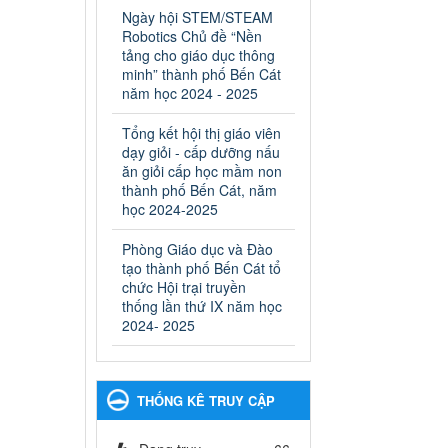
ngành Giáo dục và Đào tạo
Ngày hội STEM/STEAM
thành phố Bến Cát
Robotics Chủ đề “Nền
Ngày ban hành: 28/02/2025
tảng cho giáo dục thông
minh” thành phố Bến Cát
Quyết định công bố thủ tục
năm học 2024 - 2025
hành chính bị bãi bỏ trong
lĩnh vực giáo dục đào tạo
Tổng kết hội thị giáo viên
thuộc hệ giáo dục quốc
dạy giỏi - cấp dưỡng nấu
dân và cơ sở giáo dục khác
ăn giỏi cấp học mầm non
thuộc thẩm quyền giải
thành phố Bến Cát, năm
quyết của Sở Giáo dục và
học 2024-2025
Đào tạo, Ủy ban nhân dân
Phòng Giáo dục và Đào
cấp huyện
tạo thành phố Bến Cát tổ
Quyết định công bố thủ tục
chức Hội trại truyền
hành chính bị bãi bỏ trong lĩnh
thống lần thứ IX năm học
vực giáo dục đào tạo thuộc hệ
2024- 2025
giáo dục quốc dân và cơ sở
giáo dục khác thuộc thẩm
quyền giải quyết của Sở Giáo
dục và Đào tạo, Ủy ban nhân
THỐNG KÊ TRUY CẬP
dân cấp huyện
Ngày ban hành: 30/09/2024