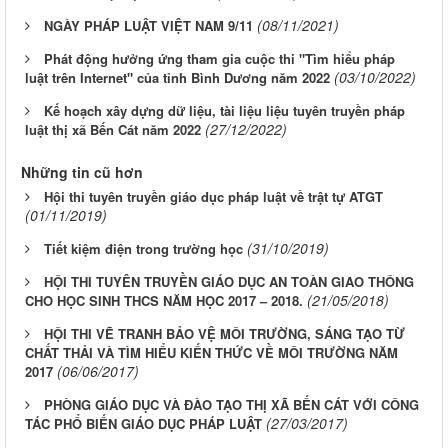
(08/11/2021)
NGÀY PHÁP LUẬT VIỆT NAM 9/11
Phát động hưởng ứng tham gia cuộc thi "Tìm hiểu pháp
(03/10/2022)
luật trên Internet" của tỉnh Bình Dương năm 2022
Kế hoạch xây dựng dữ liệu, tài liệu liệu tuyên truyền pháp
(27/12/2022)
luật thị xã Bến Cát năm 2022
Những tin cũ hơn
Hội thi tuyên truyền giáo dục pháp luật về trật tự ATGT
(01/11/2019)
(31/10/2019)
Tiết kiệm điện trong trường học
HỘI THI TUYÊN TRUYỀN GIÁO DỤC AN TOÀN GIAO THÔNG
(21/05/2018)
CHO HỌC SINH THCS NĂM HỌC 2017 – 2018.
HỘI THI VẼ TRANH BẢO VỆ MÔI TRƯỜNG, SÁNG TẠO TỪ
CHẤT THẢI VÀ TÌM HIỂU KIẾN THỨC VỀ MÔI TRƯỜNG NĂM
(06/06/2017)
2017
PHÒNG GIÁO DỤC VÀ ĐÀO TẠO THỊ XÃ BẾN CÁT VỚI CÔNG
(27/03/2017)
TÁC PHỔ BIẾN GIÁO DỤC PHÁP LUẬT