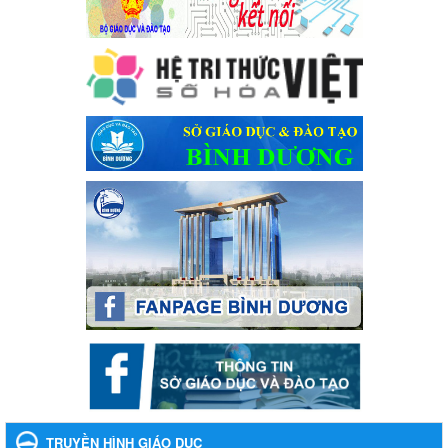
Cát Lần thứ VIII, năm học 2023-2024
Kế hoạch Tổ chức Hội trại truyền thống học sinh thị xã Bến Cát
Lần thứ VIII, năm học 2023-2024
Ngày ban hành: 28/12/2023
Phối hợp rà soát nhu cầu tiêm vắc xin phòng Covid 19
Phối hợp rà soát nhu cầu tiêm vắc xin phòng Covid 19
Ngày ban hành: 22/11/2023
Phát động, triển khai Cuộc thi " An toàn giao thông cho nụ
cười ngày mai" dành cho học sinh và giáo viên trung học
năm học 2023-2024
Phát động, triển khai Cuộc thi " An toàn giao thông cho nụ cười
ngày mai" dành cho học sinh và giáo viên trung học năm học
2023-2024
Ngày ban hành: 22/11/2023
Nhắc nhỡ thực hiện thanh toán không dùng tiền mặt các
khoản thu trong nhà trường năm học 2023-2024 và các năm
tiếp theo
Nhắc nhỡ thực hiện thanh toán không dùng tiền mặt các khoản
thu trong nhà trường năm học 2023-2024 và các năm tiếp theo
TRUYỀN HÌNH GIÁO DỤC