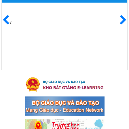
8 Khoá XIII"
Ngày ban hành: 04/03/2024
Kế hoạch Triển khai công tác tuyên truyền, đảm bảo trật tự,
an toàn giao thông năm 2024 tại các cơ sở giáo dục trên địa
Trước
Sau
bàn thị xã Bến Cát
Kế hoạch Triển khai công tác tuyên truyền, đảm bảo trật tự, an
toàn giao thông năm 2024 tại các cơ sở giáo dục trên địa bàn thị
xã Bến Cát
Ngày ban hành: 04/03/2024
Kế hoạch thực hiện Chỉ thị số 16/CT-TTg ngày 27/05/2023
của Thủ tướng Chính phủ về tăng cường phòng ngừa, đấu
tranh tội phạm, vi phạm pháp luật liên quan đến hoạt động
tổ chức đánh bạc và đánh bạc
Kế hoạch thực hiện Chỉ thị số 16/CT-TTg ngày 27/05/2023 của
Thủ tướng Chính phủ về tăng cường phòng ngừa, đấu tranh tội
phạm, vi phạm pháp luật liên quan đến hoạt động tổ chức đánh
bạc và đánh bạc
Ngày ban hành: 04/03/2024
Kế hoạch Tổ chức Hội trại truyền thống học sinh thị xã Bến