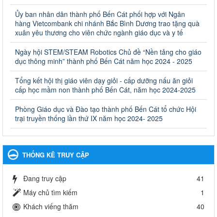
Quyết định công bố thủ tục hành chính bị bãi bỏ trong lĩnh
Ủy ban nhân dân thành phố Bến Cát phối hợp với Ngân
vực giáo dục đào tạo thuộc hệ giáo dục quốc dân và cơ sở
hàng Vietcombank chi nhánh Bắc Bình Dương trao tặng quà
giáo dục khác thuộc thẩm quyền giải quyết của Sở Giáo dục
xuân yêu thương cho viên chức ngành giáo dục và y tế
và Đào tạo, Ủy ban nhân dân cấp huyện
Ngày hội STEM/STEAM Robotics Chủ đề “Nền tảng cho giáo
Quyết định công bố thủ tục hành chính bị bãi bỏ trong lĩnh vực
dục thông minh” thành phố Bến Cát năm học 2024 - 2025
giáo dục đào tạo thuộc hệ giáo dục quốc dân và cơ sở giáo dục
khác thuộc thẩm quyền giải quyết của Sở Giáo dục và Đào tạo,
Ủy ban nhân dân cấp huyện
Tổng kết hội thị giáo viên dạy giỏi - cấp dưỡng nấu ăn giỏi
cấp học mầm non thành phố Bến Cát, năm học 2024-2025
Ngày ban hành: 30/09/2024
Phòng Giáo dục và Đào tạo thành phố Bến Cát tổ chức Hội
Hướng dẫn thực hiện nhiệm vụ giáo dục tiểu học năm học
trại truyền thống lần thứ IX năm học 2024- 2025
2024-2025
Hướng dẫn thực hiện nhiệm vụ giáo dục tiểu học năm học 2024-
2025
Ngày ban hành: 26/09/2024
THỐNG KÊ TRUY CẬP
Tổ chức các hoạt động hè cho học sinh năm 2024
Đang truy cập
41
Tổ chức các hoạt động hè cho học sinh năm 2024
Ngày ban hành: 24/05/2024
Máy chủ tìm kiếm
1
Khách viếng thăm
40
Tổ chức phong trào trồng cây xanh trong ngành Giáo dục