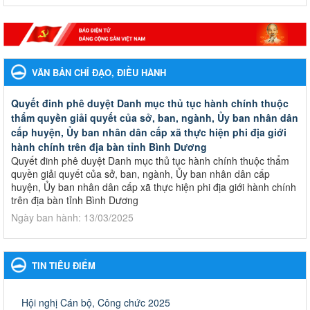
VĂN BẢN CHỈ ĐẠO, ĐIỀU HÀNH
Quyết đinh phê duyệt Danh mục thủ tục hành chính thuộc
thẩm quyền giải quyết của sở, ban, ngành, Ủy ban nhân dân
cấp huyện, Ủy ban nhân dân cấp xã thực hiện phi địa giới
hành chính trên địa bàn tỉnh Bình Dương
Quyết đinh phê duyệt Danh mục thủ tục hành chính thuộc thẩm
quyền giải quyết của sở, ban, ngành, Ủy ban nhân dân cấp
huyện, Ủy ban nhân dân cấp xã thực hiện phi địa giới hành chính
trên địa bàn tỉnh Bình Dương
Ngày ban hành: 13/03/2025
Kế hoạch Phổ biến, giáo dục pháp luật năm 2025 của ngành
Giáo dục và Đào tạo thành phố Bến Cát
TIN TIÊU ĐIỂM
Kế hoạch Phổ biến, giáo dục pháp luật năm 2025 của ngành
Giáo dục và Đào tạo thành phố Bến Cát
Ngày ban hành: 28/02/2025
Hội nghị Cán bộ, Công chức 2025