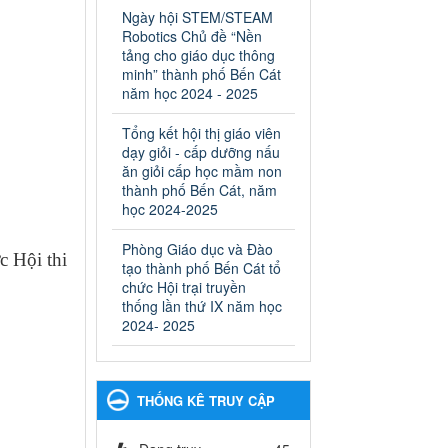
ngành Giáo dục và Đào tạo
Ngày hội STEM/STEAM
thành phố Bến Cát
Robotics Chủ đề “Nền
Ngày ban hành: 28/02/2025
tảng cho giáo dục thông
minh” thành phố Bến Cát
Quyết định công bố thủ tục
năm học 2024 - 2025
hành chính bị bãi bỏ trong
lĩnh vực giáo dục đào tạo
Tổng kết hội thị giáo viên
thuộc hệ giáo dục quốc
dạy giỏi - cấp dưỡng nấu
dân và cơ sở giáo dục khác
ăn giỏi cấp học mầm non
thuộc thẩm quyền giải
thành phố Bến Cát, năm
quyết của Sở Giáo dục và
học 2024-2025
Đào tạo, Ủy ban nhân dân
Phòng Giáo dục và Đào
cấp huyện
 Hội thi
tạo thành phố Bến Cát tổ
Quyết định công bố thủ tục
chức Hội trại truyền
hành chính bị bãi bỏ trong lĩnh
thống lần thứ IX năm học
vực giáo dục đào tạo thuộc hệ
2024- 2025
giáo dục quốc dân và cơ sở
giáo dục khác thuộc thẩm
quyền giải quyết của Sở Giáo
dục và Đào tạo, Ủy ban nhân
THỐNG KÊ TRUY CẬP
dân cấp huyện
Ngày ban hành: 30/09/2024