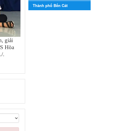
năm học 2023-2024
Thành phố Bến Cát
Kế hoạch Tổ chức Hội trại
truyền thống học sinh thị xã
Bến Cát Lần thứ VIII, năm học
2023-2024
Ngày ban hành: 28/12/2023
, giải
Phối hợp rà soát nhu cầu
CS Hòa
tiêm vắc xin phòng Covid
/.
19
Phối hợp rà soát nhu cầu tiêm
vắc xin phòng Covid 19
Ngày ban hành: 22/11/2023
Phát động, triển khai Cuộc
thi " An toàn giao thông
cho nụ cười ngày mai"
dành cho học sinh và giáo
viên trung học năm học
2023-2024
Phát động, triển khai Cuộc thi
" An toàn giao thông cho nụ