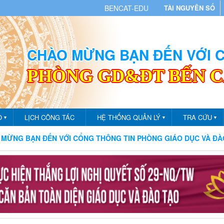
BENCAT-EDU
TÀI NGUYÊN SỐ
CHÀO MỪNG BẠN ĐẾN VỚI
PHÒNG GD&ĐT BẾN 
O
LỊCH CÔNG TÁC
HỆ THỐNG QUẢN LÝ
TRA CỨU
▼
▼
▼
 VỚI CỔNG THÔNG TIN PHÒNG GIÁO DỤC VÀ ĐÀO TẠO THÀNH P