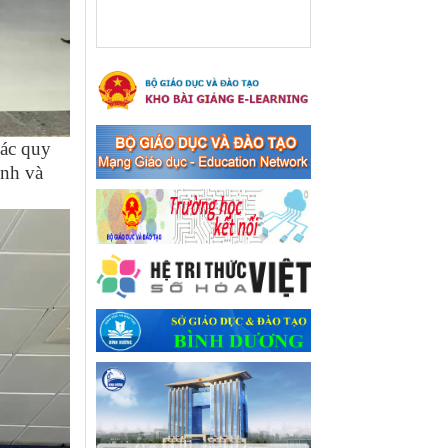
xã Bến Cát
Ngày ban hành: 08/03/2024
Hưởng ứng cuộc thi trực
tuyến "Tìm hiểu Nghị quyết
Trung ương 8 Khoá XIII"
Hưởng ứng cuộc thi trực tuyến
các quy
"Tìm hiểu Nghị quyết Trung
ình và
ương 8 Khoá XIII"
Ngày ban hành: 04/03/2024
Kế hoạch Triển khai công
tác tuyên truyền, đảm bảo
trật tự, an toàn giao thông
năm 2024 tại các cơ sở giáo
dục trên địa bàn thị xã Bến
Cát
Kế hoạch Triển khai công tác
tuyên truyền, đảm bảo trật tự,
an toàn giao thông năm 2024
tại các cơ sở giáo dục trên địa
bàn thị xã Bến Cát