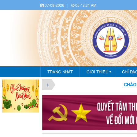
07-08-2026
|
05:48:33 AM
TRANG NHẤT
GIỚI THIỆU
CHỈ ĐẠ
▼
CHÀO MỪNG BẠN ĐẾN