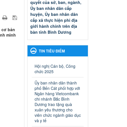
quyết của sở, ban, ngành,
Ủy ban nhân dân cấp
huyện, Ủy ban nhân dân
cấp xã thực hiện phi địa
giới hành chính trên địa
n cơ bản
bàn tỉnh Bình Dương
ính mình
Quyết đinh phê duyệt Danh
mục thủ tục hành chính thuộc
thẩm quyền giải quyết của sở,
TIN TIÊU ĐIỂM
ban, ngành, Ủy ban nhân dân
cấp huyện, Ủy ban nhân dân
cấp xã thực hiện phi địa giới
Hội nghị Cán bộ, Công
hành chính trên địa bàn tỉnh
chức 2025
Bình Dương
Ngày ban hành: 13/03/2025
Ủy ban nhân dân thành
phố Bến Cát phối hợp với
Kế hoạch Phổ biến, giáo
Ngân hàng Vietcombank
dục pháp luật năm 2025 của
chi nhánh Bắc Bình
Dương trao tặng quà
ngành Giáo dục và Đào tạo
xuân yêu thương cho
thành phố Bến Cát
viên chức ngành giáo dục
Kế hoạch Phổ biến, giáo dục
và y tế
pháp luật năm 2025 của