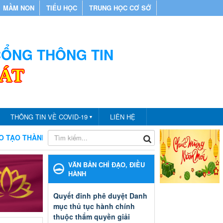
MẦM NON
TIỂU HỌC
TRUNG HỌC CƠ SỞ
 CỔNG THÔNG TIN
CÁT
THÔNG TIN VỀ COVID-19
LIÊN HỆ
▼
HỐ BẾN CÁT
CHÀO MỪNG BẠN ĐẾN VỚI CỔNG THÔNG TIN
VĂN BẢN CHỈ ĐẠO, ĐIỀU
HÀNH
Quyết đinh phê duyệt Danh
mục thủ tục hành chính
thuộc thẩm quyền giải