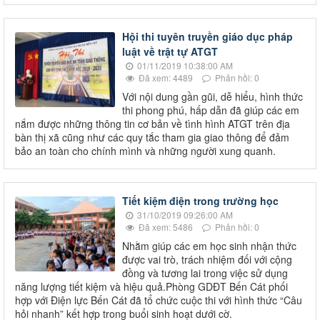
Hội thi tuyên truyền giáo dục pháp
luật về trật tự ATGT
01/11/2019 10:38:00 AM
Đã xem: 4489
Phản hồi: 0
Với nội dung gần gũi, dễ hiểu, hình thức
thi phong phú, hấp dẫn đã giúp các em
nắm được những thông tin cơ bản về tình hình ATGT trên địa
bàn thị xã cũng như các quy tắc tham gia giao thông để đảm
bảo an toàn cho chính mình và những người xung quanh.
Tiết kiệm điện trong trường học
31/10/2019 09:26:00 AM
Đã xem: 5486
Phản hồi: 0
Nhằm giúp các em học sinh nhận thức
được vai trò, trách nhiệm đối với cộng
đồng và tương lai trong việc sử dụng
năng lượng tiết kiệm và hiệu quả.Phòng GDĐT Bến Cát phối
hợp với Điện lực Bến Cát đã tổ chức cuộc thi với hình thức “Câu
hỏi nhanh” kết hợp trong buổi sinh hoạt dưới cờ.