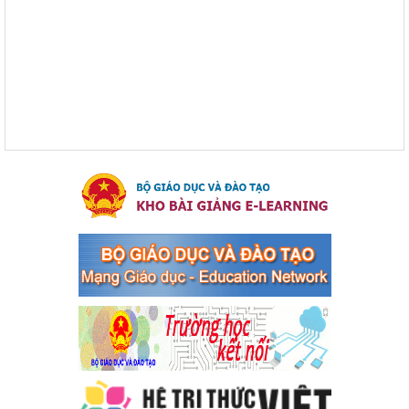
tranh tội phạm, vi phạm pháp luật liên quan đến hoạt động
tổ chức đánh bạc và đánh bạc
Kế hoạch thực hiện Chỉ thị số 16/CT-TTg ngày 27/05/2023 của
Thủ tướng Chính phủ về tăng cường phòng ngừa, đấu tranh tội
phạm, vi phạm pháp luật liên quan đến hoạt động tổ chức đánh
bạc và đánh bạc
Ngày ban hành: 04/03/2024
Kế hoạch Tổ chức Hội trại truyền thống học sinh thị xã Bến
Cát Lần thứ VIII, năm học 2023-2024
Kế hoạch Tổ chức Hội trại truyền thống học sinh thị xã Bến Cát
Lần thứ VIII, năm học 2023-2024
Ngày ban hành: 28/12/2023
Phối hợp rà soát nhu cầu tiêm vắc xin phòng Covid 19
Phối hợp rà soát nhu cầu tiêm vắc xin phòng Covid 19
Ngày ban hành: 22/11/2023
Phát động, triển khai Cuộc thi " An toàn giao thông cho nụ
cười ngày mai" dành cho học sinh và giáo viên trung học
năm học 2023-2024
Phát động, triển khai Cuộc thi " An toàn giao thông cho nụ cười