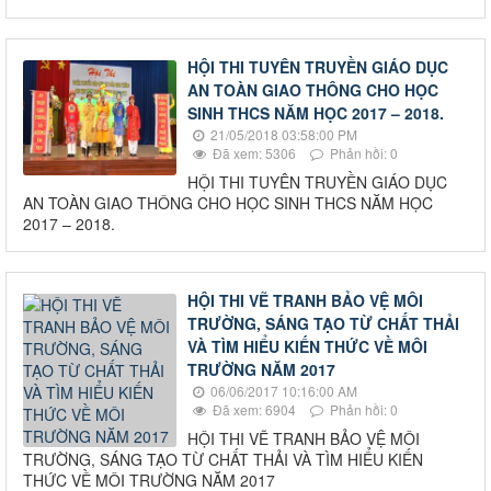
HỘI THI TUYÊN TRUYỀN GIÁO DỤC
AN TOÀN GIAO THÔNG CHO HỌC
SINH THCS NĂM HỌC 2017 – 2018.
21/05/2018 03:58:00 PM
Đã xem: 5306
Phản hồi: 0
HỘI THI TUYÊN TRUYỀN GIÁO DỤC
AN TOÀN GIAO THÔNG CHO HỌC SINH THCS NĂM HỌC
2017 – 2018.
HỘI THI VẼ TRANH BẢO VỆ MÔI
TRƯỜNG, SÁNG TẠO TỪ CHẤT THẢI
VÀ TÌM HIỂU KIẾN THỨC VỀ MÔI
TRƯỜNG NĂM 2017
06/06/2017 10:16:00 AM
Đã xem: 6904
Phản hồi: 0
HỘI THI VẼ TRANH BẢO VỆ MÔI
TRƯỜNG, SÁNG TẠO TỪ CHẤT THẢI VÀ TÌM HIỂU KIẾN
THỨC VỀ MÔI TRƯỜNG NĂM 2017