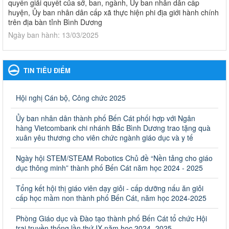
quyền giải quyết của sở, ban, ngành, Ủy ban nhân dân cấp
huyện, Ủy ban nhân dân cấp xã thực hiện phi địa giới hành chính
trên địa bàn tỉnh Bình Dương
Ngày ban hành: 13/03/2025
Kế hoạch Phổ biến, giáo dục pháp luật năm 2025 của ngành
Giáo dục và Đào tạo thành phố Bến Cát
TIN TIÊU ĐIỂM
Kế hoạch Phổ biến, giáo dục pháp luật năm 2025 của ngành
Giáo dục và Đào tạo thành phố Bến Cát
Ngày ban hành: 28/02/2025
Hội nghị Cán bộ, Công chức 2025
Quyết định công bố thủ tục hành chính bị bãi bỏ trong lĩnh
Ủy ban nhân dân thành phố Bến Cát phối hợp với Ngân
vực giáo dục đào tạo thuộc hệ giáo dục quốc dân và cơ sở
hàng Vietcombank chi nhánh Bắc Bình Dương trao tặng quà
giáo dục khác thuộc thẩm quyền giải quyết của Sở Giáo dục
xuân yêu thương cho viên chức ngành giáo dục và y tế
và Đào tạo, Ủy ban nhân dân cấp huyện
Ngày hội STEM/STEAM Robotics Chủ đề “Nền tảng cho giáo
Quyết định công bố thủ tục hành chính bị bãi bỏ trong lĩnh vực
dục thông minh” thành phố Bến Cát năm học 2024 - 2025
giáo dục đào tạo thuộc hệ giáo dục quốc dân và cơ sở giáo dục
khác thuộc thẩm quyền giải quyết của Sở Giáo dục và Đào tạo,
Ủy ban nhân dân cấp huyện
Tổng kết hội thị giáo viên dạy giỏi - cấp dưỡng nấu ăn giỏi
cấp học mầm non thành phố Bến Cát, năm học 2024-2025
Ngày ban hành: 30/09/2024
Phòng Giáo dục và Đào tạo thành phố Bến Cát tổ chức Hội
Hướng dẫn thực hiện nhiệm vụ giáo dục tiểu học năm học
trại truyền thống lần thứ IX năm học 2024- 2025