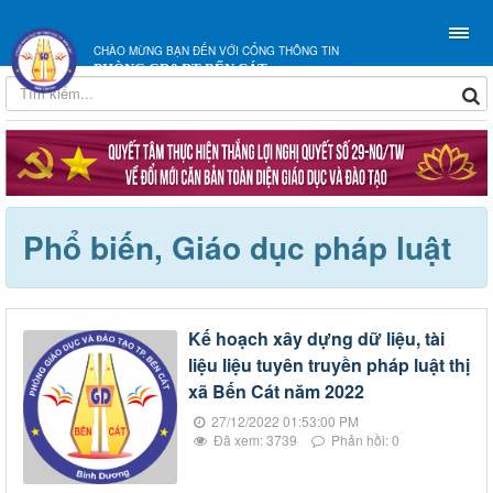
CHÀO MỪNG BẠN ĐẾN VỚI CỔNG THÔNG TIN
PHÒNG GD&ĐT BẾN CÁT
Phổ biến, Giáo dục pháp luật
Kế hoạch xây dựng dữ liệu, tài
liệu liệu tuyên truyền pháp luật thị
xã Bến Cát năm 2022
27/12/2022 01:53:00 PM
Đã xem: 3739
Phản hồi: 0