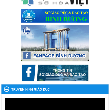
ngày mai" dành cho học sinh và giáo viên trung học năm học
2023-2024
Ngày ban hành: 22/11/2023
Nhắc nhỡ thực hiện thanh toán không dùng tiền mặt các
khoản thu trong nhà trường năm học 2023-2024 và các năm
tiếp theo
Nhắc nhỡ thực hiện thanh toán không dùng tiền mặt các khoản
thu trong nhà trường năm học 2023-2024 và các năm tiếp theo
Ngày ban hành: 27/09/2023
Hưởng ứng cuộc thi Tìm hiểu Luật Phòng, chống ma túy
Hưởng ứng cuộc thi Tìm hiểu Luật Phòng, chống ma túy
Ngày ban hành: 06/09/2023
Về việc thống kê, lập danh sách đề xuất học sinh nhận học
bổng, hỗ trợ của Chương trình "Tiếp sức đến trường" năm
TRUYỀN HÌNH GIÁO DỤC
học 2023-2024
Về việc thống kê, lập danh sách đề xuất học sinh nhận học bổng,
hỗ trợ của Chương trình "Tiếp sức đến trường" năm học 2023-
2024