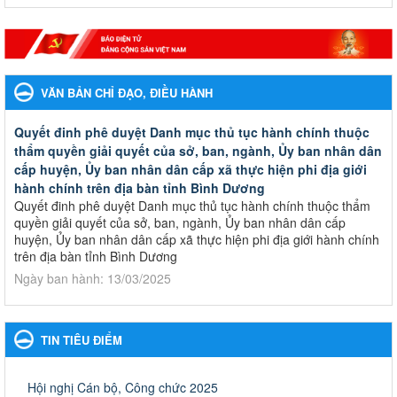
VĂN BẢN CHỈ ĐẠO, ĐIỀU HÀNH
Quyết đinh phê duyệt Danh mục thủ tục hành chính thuộc
thẩm quyền giải quyết của sở, ban, ngành, Ủy ban nhân dân
cấp huyện, Ủy ban nhân dân cấp xã thực hiện phi địa giới
hành chính trên địa bàn tỉnh Bình Dương
Quyết đinh phê duyệt Danh mục thủ tục hành chính thuộc thẩm
quyền giải quyết của sở, ban, ngành, Ủy ban nhân dân cấp
huyện, Ủy ban nhân dân cấp xã thực hiện phi địa giới hành chính
trên địa bàn tỉnh Bình Dương
Ngày ban hành: 13/03/2025
Kế hoạch Phổ biến, giáo dục pháp luật năm 2025 của ngành
Giáo dục và Đào tạo thành phố Bến Cát
TIN TIÊU ĐIỂM
Kế hoạch Phổ biến, giáo dục pháp luật năm 2025 của ngành
Giáo dục và Đào tạo thành phố Bến Cát
Ngày ban hành: 28/02/2025
Hội nghị Cán bộ, Công chức 2025