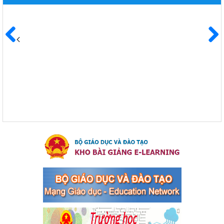
8 Khoá XIII"
Ngày ban hành: 04/03/2024
Kế hoạch Triển khai công tác tuyên truyền, đảm bảo trật tự,
an toàn giao thông năm 2024 tại các cơ sở giáo dục trên địa
Trước
Sau
bàn thị xã Bến Cát
Kế hoạch Triển khai công tác tuyên truyền, đảm bảo trật tự, an
toàn giao thông năm 2024 tại các cơ sở giáo dục trên địa bàn thị
xã Bến Cát
Ngày ban hành: 04/03/2024
Kế hoạch thực hiện Chỉ thị số 16/CT-TTg ngày 27/05/2023
của Thủ tướng Chính phủ về tăng cường phòng ngừa, đấu
tranh tội phạm, vi phạm pháp luật liên quan đến hoạt động
tổ chức đánh bạc và đánh bạc
Kế hoạch thực hiện Chỉ thị số 16/CT-TTg ngày 27/05/2023 của
Thủ tướng Chính phủ về tăng cường phòng ngừa, đấu tranh tội
phạm, vi phạm pháp luật liên quan đến hoạt động tổ chức đánh
bạc và đánh bạc
Ngày ban hành: 04/03/2024
Kế hoạch Tổ chức Hội trại truyền thống học sinh thị xã Bến