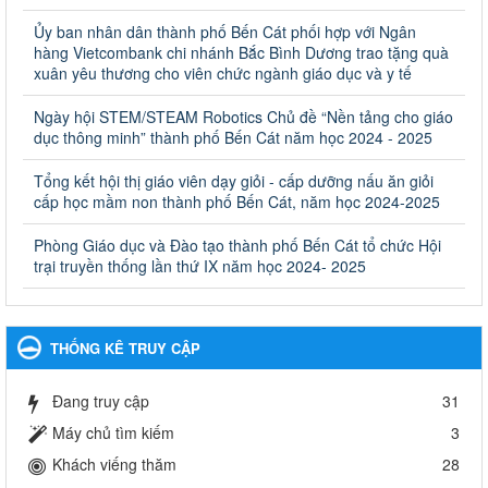
Quyết định công bố thủ tục hành chính bị bãi bỏ trong lĩnh
Ủy ban nhân dân thành phố Bến Cát phối hợp với Ngân
vực giáo dục đào tạo thuộc hệ giáo dục quốc dân và cơ sở
hàng Vietcombank chi nhánh Bắc Bình Dương trao tặng quà
giáo dục khác thuộc thẩm quyền giải quyết của Sở Giáo dục
xuân yêu thương cho viên chức ngành giáo dục và y tế
và Đào tạo, Ủy ban nhân dân cấp huyện
Ngày hội STEM/STEAM Robotics Chủ đề “Nền tảng cho giáo
Quyết định công bố thủ tục hành chính bị bãi bỏ trong lĩnh vực
dục thông minh” thành phố Bến Cát năm học 2024 - 2025
giáo dục đào tạo thuộc hệ giáo dục quốc dân và cơ sở giáo dục
khác thuộc thẩm quyền giải quyết của Sở Giáo dục và Đào tạo,
Ủy ban nhân dân cấp huyện
Tổng kết hội thị giáo viên dạy giỏi - cấp dưỡng nấu ăn giỏi
cấp học mầm non thành phố Bến Cát, năm học 2024-2025
Ngày ban hành: 30/09/2024
Phòng Giáo dục và Đào tạo thành phố Bến Cát tổ chức Hội
Hướng dẫn thực hiện nhiệm vụ giáo dục tiểu học năm học
trại truyền thống lần thứ IX năm học 2024- 2025
2024-2025
Hướng dẫn thực hiện nhiệm vụ giáo dục tiểu học năm học 2024-
2025
Ngày ban hành: 26/09/2024
THỐNG KÊ TRUY CẬP
Tổ chức các hoạt động hè cho học sinh năm 2024
Đang truy cập
31
Tổ chức các hoạt động hè cho học sinh năm 2024
Ngày ban hành: 24/05/2024
Máy chủ tìm kiếm
3
Khách viếng thăm
28
Tổ chức phong trào trồng cây xanh trong ngành Giáo dục