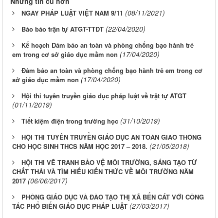
Những tin cũ hơn
(08/11/2021)
NGÀY PHÁP LUẬT VIỆT NAM 9/11
(22/04/2020)
Bảo bảo trận tự ATGT-TTĐT
Kế hoạch Đảm bảo an toàn và phòng chống bạo hành trẻ
(17/04/2020)
em trong cơ sở giáo dục mầm non
Đảm bảo an toàn và phòng chống bạo hành trẻ em trong cơ
(17/04/2020)
sở giáo dục mầm non
Hội thi tuyên truyền giáo dục pháp luật về trật tự ATGT
(01/11/2019)
(31/10/2019)
Tiết kiệm điện trong trường học
HỘI THI TUYÊN TRUYỀN GIÁO DỤC AN TOÀN GIAO THÔNG
(21/05/2018)
CHO HỌC SINH THCS NĂM HỌC 2017 – 2018.
HỘI THI VẼ TRANH BẢO VỆ MÔI TRƯỜNG, SÁNG TẠO TỪ
CHẤT THẢI VÀ TÌM HIỂU KIẾN THỨC VỀ MÔI TRƯỜNG NĂM
(06/06/2017)
2017
PHÒNG GIÁO DỤC VÀ ĐÀO TẠO THỊ XÃ BẾN CÁT VỚI CÔNG
(27/03/2017)
TÁC PHỔ BIẾN GIÁO DỤC PHÁP LUẬT