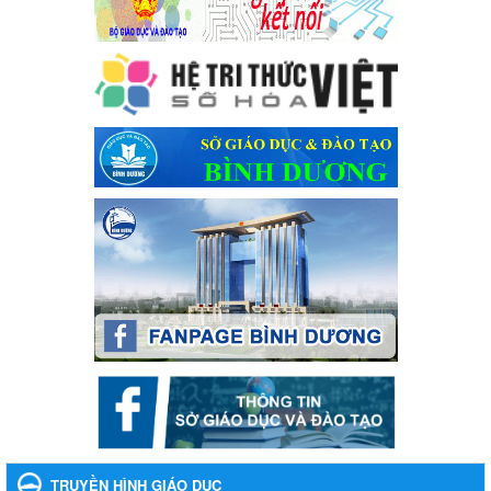
Cát Lần thứ VIII, năm học 2023-2024
Kế hoạch Tổ chức Hội trại truyền thống học sinh thị xã Bến Cát
Lần thứ VIII, năm học 2023-2024
Ngày ban hành: 28/12/2023
Phối hợp rà soát nhu cầu tiêm vắc xin phòng Covid 19
Phối hợp rà soát nhu cầu tiêm vắc xin phòng Covid 19
Ngày ban hành: 22/11/2023
Phát động, triển khai Cuộc thi " An toàn giao thông cho nụ
cười ngày mai" dành cho học sinh và giáo viên trung học
năm học 2023-2024
Phát động, triển khai Cuộc thi " An toàn giao thông cho nụ cười
ngày mai" dành cho học sinh và giáo viên trung học năm học
2023-2024
Ngày ban hành: 22/11/2023
Nhắc nhỡ thực hiện thanh toán không dùng tiền mặt các
khoản thu trong nhà trường năm học 2023-2024 và các năm
tiếp theo
Nhắc nhỡ thực hiện thanh toán không dùng tiền mặt các khoản
thu trong nhà trường năm học 2023-2024 và các năm tiếp theo
TRUYỀN HÌNH GIÁO DỤC