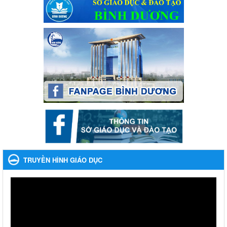
Ngày ban hành: 04/03/2024
Kế hoạch Tổ chức Hội trại truyền thống học sinh thị xã Bến
Cát Lần thứ VIII, năm học 2023-2024
Kế hoạch Tổ chức Hội trại truyền thống học sinh thị xã Bến Cát
Lần thứ VIII, năm học 2023-2024
Ngày ban hành: 28/12/2023
Phối hợp rà soát nhu cầu tiêm vắc xin phòng Covid 19
Phối hợp rà soát nhu cầu tiêm vắc xin phòng Covid 19
Ngày ban hành: 22/11/2023
Phát động, triển khai Cuộc thi " An toàn giao thông cho nụ
cười ngày mai" dành cho học sinh và giáo viên trung học
TRUYỀN HÌNH GIÁO DỤC
năm học 2023-2024
Phát động, triển khai Cuộc thi " An toàn giao thông cho nụ cười
ngày mai" dành cho học sinh và giáo viên trung học năm học
2023-2024
Ngày ban hành: 22/11/2023
Nhắc nhỡ thực hiện thanh toán không dùng tiền mặt các