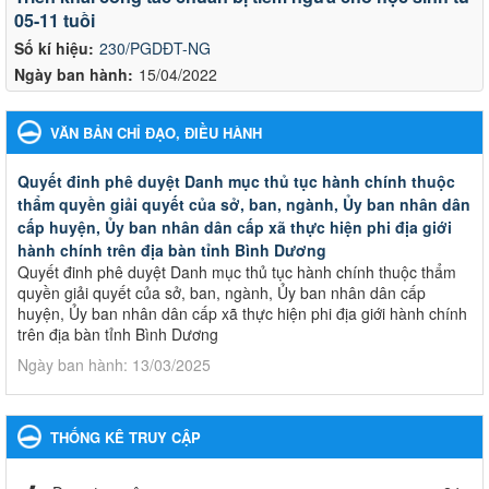
05-11 tuồi
Số kí hiệu:
230/PGDĐT-NG
Ngày ban hành:
15/04/2022
VĂN BẢN CHỈ ĐẠO, ĐIỀU HÀNH
Quyết đinh phê duyệt Danh mục thủ tục hành chính thuộc
thẩm quyền giải quyết của sở, ban, ngành, Ủy ban nhân dân
cấp huyện, Ủy ban nhân dân cấp xã thực hiện phi địa giới
hành chính trên địa bàn tỉnh Bình Dương
Quyết đinh phê duyệt Danh mục thủ tục hành chính thuộc thẩm
quyền giải quyết của sở, ban, ngành, Ủy ban nhân dân cấp
huyện, Ủy ban nhân dân cấp xã thực hiện phi địa giới hành chính
trên địa bàn tỉnh Bình Dương
Ngày ban hành: 13/03/2025
Kế hoạch Phổ biến, giáo dục pháp luật năm 2025 của ngành
Giáo dục và Đào tạo thành phố Bến Cát
THỐNG KÊ TRUY CẬP
Kế hoạch Phổ biến, giáo dục pháp luật năm 2025 của ngành
Giáo dục và Đào tạo thành phố Bến Cát