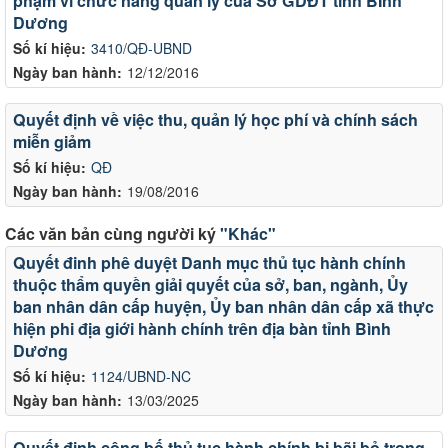
phạm vi chức năng quản lỳ của Sở GDĐT tỉnh BÌnh
Dương
Số kí hiệu:
3410/QĐ-UBND
Ngày ban hành:
12/12/2016
Quyết định về việc thu, quản lý học phí và chính sách
miễn giảm
Số kí hiệu:
QĐ
Ngày ban hành:
19/08/2016
Các văn bản cùng người ký
"Khác"
Quyết đinh phê duyệt Danh mục thủ tục hành chính
thuộc thẩm quyền giải quyết của sở, ban, ngành, Ủy
ban nhân dân cấp huyện, Ủy ban nhân dân cấp xã thực
hiện phi địa giới hành chính trên địa bàn tỉnh Bình
Dương
Số kí hiệu:
1124/UBND-NC
Ngày ban hành:
13/03/2025
Quyết định công bố thủ tục hành chính bị bãi bỏ trong