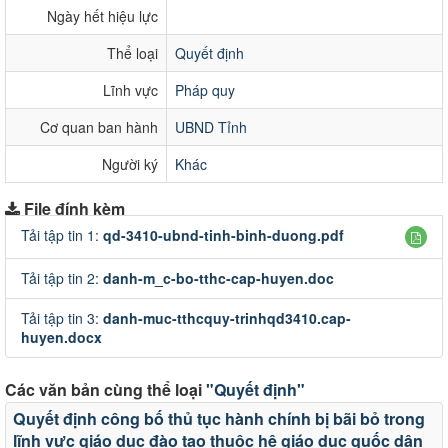
Ngày hết hiệu lực
Thể loại
Quyết định
Lĩnh vực
Pháp quy
Cơ quan ban hành
UBND Tỉnh
Người ký
Khác
File đính kèm
Tải tập tin 1:
qd-3410-ubnd-tinh-binh-duong.pdf
Tải tập tin 2:
danh-m_c-bo-tthc-cap-huyen.doc
Tải tập tin 3:
danh-muc-tthcquy-trinhqd3410.cap-
huyen.docx
Các văn bản cùng thể loại
"Quyết định"
Quyết định công bố thủ tục hành chính bị bãi bỏ trong
lĩnh vực giáo dục đào tạo thuộc hệ giáo dục quốc dân