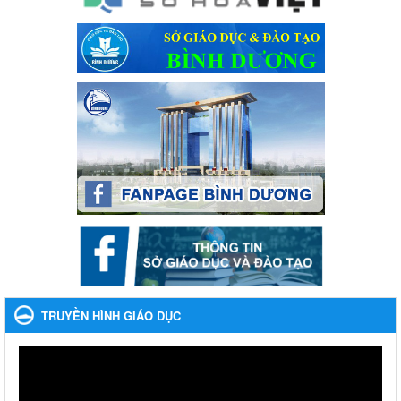
phạm, vi phạm pháp luật liên quan đến hoạt động tổ chức đánh
bạc và đánh bạc
Ngày ban hành: 04/03/2024
Kế hoạch Tổ chức Hội trại truyền thống học sinh thị xã Bến
Cát Lần thứ VIII, năm học 2023-2024
Kế hoạch Tổ chức Hội trại truyền thống học sinh thị xã Bến Cát
Lần thứ VIII, năm học 2023-2024
Ngày ban hành: 28/12/2023
Phối hợp rà soát nhu cầu tiêm vắc xin phòng Covid 19
Phối hợp rà soát nhu cầu tiêm vắc xin phòng Covid 19
Ngày ban hành: 22/11/2023
Phát động, triển khai Cuộc thi " An toàn giao thông cho nụ
cười ngày mai" dành cho học sinh và giáo viên trung học
TRUYỀN HÌNH GIÁO DỤC
năm học 2023-2024
Phát động, triển khai Cuộc thi " An toàn giao thông cho nụ cười
ngày mai" dành cho học sinh và giáo viên trung học năm học
2023-2024
Ngày ban hành: 22/11/2023