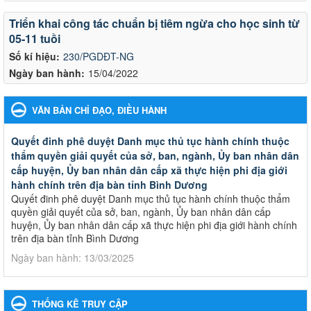
Triển khai công tác chuẩn bị tiêm ngừa cho học sinh từ
05-11 tuồi
Số kí hiệu:
230/PGDĐT-NG
Ngày ban hành:
15/04/2022
VĂN BẢN CHỈ ĐẠO, ĐIỀU HÀNH
Quyết đinh phê duyệt Danh mục thủ tục hành chính thuộc
thẩm quyền giải quyết của sở, ban, ngành, Ủy ban nhân dân
cấp huyện, Ủy ban nhân dân cấp xã thực hiện phi địa giới
hành chính trên địa bàn tỉnh Bình Dương
Quyết đinh phê duyệt Danh mục thủ tục hành chính thuộc thẩm
quyền giải quyết của sở, ban, ngành, Ủy ban nhân dân cấp
huyện, Ủy ban nhân dân cấp xã thực hiện phi địa giới hành chính
trên địa bàn tỉnh Bình Dương
Ngày ban hành: 13/03/2025
Kế hoạch Phổ biến, giáo dục pháp luật năm 2025 của ngành
Giáo dục và Đào tạo thành phố Bến Cát
THỐNG KÊ TRUY CẬP