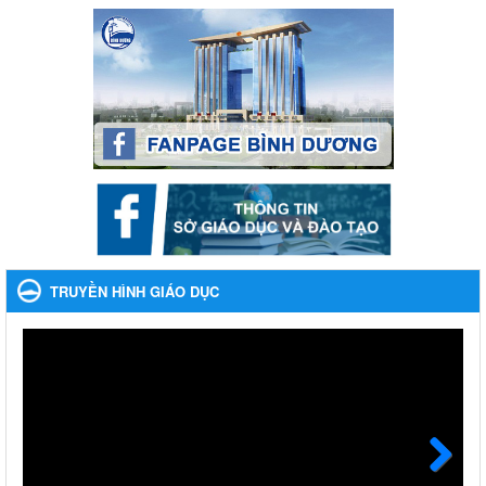
Kế hoạch Tổ chức Hội trại truyền thống học sinh thị xã Bến
Cát Lần thứ VIII, năm học 2023-2024
Kế hoạch Tổ chức Hội trại truyền thống học sinh thị xã Bến Cát
Lần thứ VIII, năm học 2023-2024
Ngày ban hành: 28/12/2023
Phối hợp rà soát nhu cầu tiêm vắc xin phòng Covid 19
Phối hợp rà soát nhu cầu tiêm vắc xin phòng Covid 19
Ngày ban hành: 22/11/2023
Phát động, triển khai Cuộc thi " An toàn giao thông cho nụ
cười ngày mai" dành cho học sinh và giáo viên trung học
TRUYỀN HÌNH GIÁO DỤC
năm học 2023-2024
Phát động, triển khai Cuộc thi " An toàn giao thông cho nụ cười
ngày mai" dành cho học sinh và giáo viên trung học năm học
2023-2024
Ngày ban hành: 22/11/2023
Nhắc nhỡ thực hiện thanh toán không dùng tiền mặt các
khoản thu trong nhà trường năm học 2023-2024 và các năm
tiếp theo