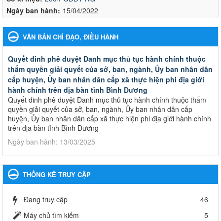
Ngày ban hành:
15/04/2022
VĂN BẢN CHỈ ĐẠO, ĐIỀU HÀNH
Quyết đinh phê duyệt Danh mục thủ tục hành chính thuộc
thẩm quyền giải quyết của sở, ban, ngành, Ủy ban nhân dân
cấp huyện, Ủy ban nhân dân cấp xã thực hiện phi địa giới
hành chính trên địa bàn tỉnh Bình Dương
Quyết đinh phê duyệt Danh mục thủ tục hành chính thuộc thẩm
quyền giải quyết của sở, ban, ngành, Ủy ban nhân dân cấp
huyện, Ủy ban nhân dân cấp xã thực hiện phi địa giới hành chính
trên địa bàn tỉnh Bình Dương
Ngày ban hành: 13/03/2025
Kế hoạch Phổ biến, giáo dục pháp luật năm 2025 của ngành
Giáo dục và Đào tạo thành phố Bến Cát
THỐNG KÊ TRUY CẬP
Kế hoạch Phổ biến, giáo dục pháp luật năm 2025 của ngành
Giáo dục và Đào tạo thành phố Bến Cát
Đang truy cập
46
Ngày ban hành: 28/02/2025
Máy chủ tìm kiếm
5